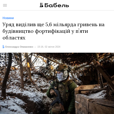
Меню
Новини
Уряд виділив ще 5,6 мільярда гривень на
будівництво фортифікацій у пʼяти
областях
Автор:
Дата:
Олександра Опанасенко
15:16, 02 квітня 2024