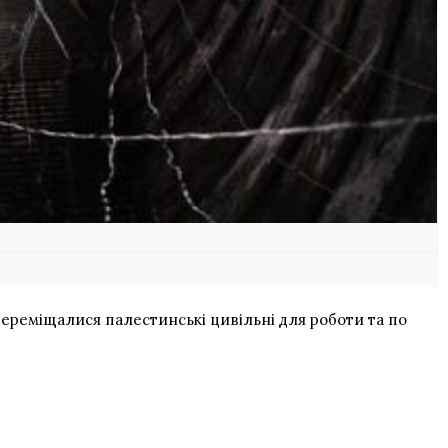
переміщалися палестинські цивільні для роботи та по