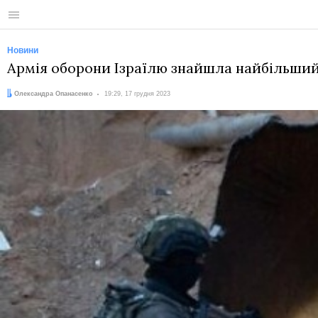
Меню
Новини
Армія оборони Ізраїлю знайшла найбільший
Автор:
Дата:
Олександра Опанасенко
19:29, 17 грудня 2023