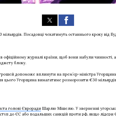
 мільярдів. Посадовці чекатимуть останнього кроку від Б
 офіційному журналі країни, щоб вони набули чинності, а
юджету блоку.
грошей допоможе вплинути на прем’єр-міністра Угорщини 
для цього Угорщина вимагатиме розморозити €30 мільярдів
иста голові Євроради
Шарлю Мішелю. У зверненні угорськи
вступ до ЄС або подальших санкцій проти рф, якщо лідери 