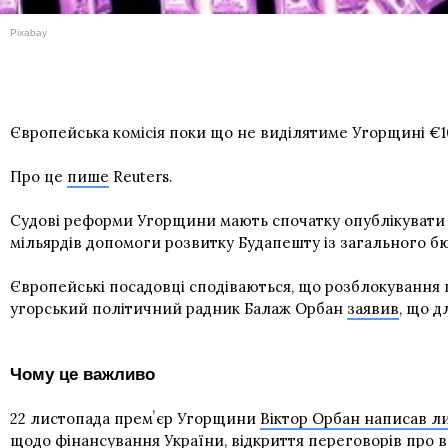
Pixabay
Європейська комісія поки що не виділятиме Угорщині €10
Про це
пише
Reuters.
Cудові реформи Угорщини мають спочатку опублікувати в
мільярдів допомоги розвитку Будапешту із загального б
Європейські посадовці сподіваються, що розблокування 
угорський політичний радник Балаж Орбан
заявив
, що 
Чому це важливо
22 листопада премʼєр Угорщини
Віктор Орбан написав л
щодо фінансування України, відкриття переговорів про 