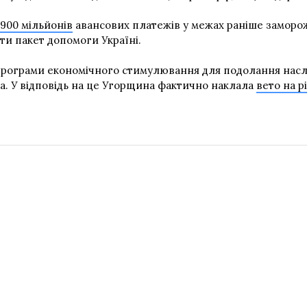
900 мільйонів
авансових платежів у межах раніше заморо
и пакет допомоги Україні.
рограми економічного стимулювання для подолання наслідк
ва. У відповідь на це Угорщина фактично наклала
вето на р