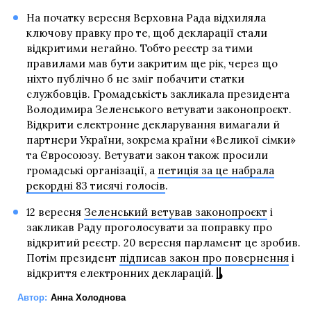
На початку вересня Верховна Рада відхиляла
ключову правку про те, щоб декларації стали
відкритими негайно. Тобто реєстр за тими
правилами мав бути закритим ще рік, через що
ніхто публічно б не зміг побачити статки
службовців. Громадськість закликала президента
Володимира Зеленського ветувати законопроєкт.
Відкрити електронне декларування вимагали й
партнери України, зокрема країни «Великої сімки»
та Євросоюзу. Ветувати закон також просили
громадські організації, а
петиція за це набрала
рекордні 83 тисячі голосів
.
12 вересня
Зеленський ветував законопроєкт
і
закликав Раду проголосувати за поправку про
відкритий реєстр. 20 вересня парламент це зробив.
Потім президент
підписав закон про повернення
і
відкриття електронних декларацій.
Автор:
Анна Холоднова