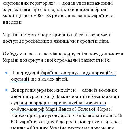
окупованих територіях», — додав уповноважений,
зауваживши, що є випадки, коли в полон брали
українців віком 80—85 років лише за проукраїнські
вислови.
Україна не може перевірити їхній стан, отримати
доступ до російських вʼязниць чи передати ліки.
Омбудсман закликає міжнародну спільноту допомогти
Україні повернути своїх громадян і захистити їх.
Напередодні
Україна повернула з депортації та
окупації
ще вісьмох дітей.
Депортація українських дітей — один із воєнних
злочинів росії, за це Міжнародний кримінальний
суд
видав ордер на арешт путіна і дитячого
омбудсмана рф Марії Львової-Бєлової
. Наразі
відомо про примусову депортацію щонайменше 19
540 українських дітей до росії, повернути вдалося
менше 400 з них. Україна також має докази, що