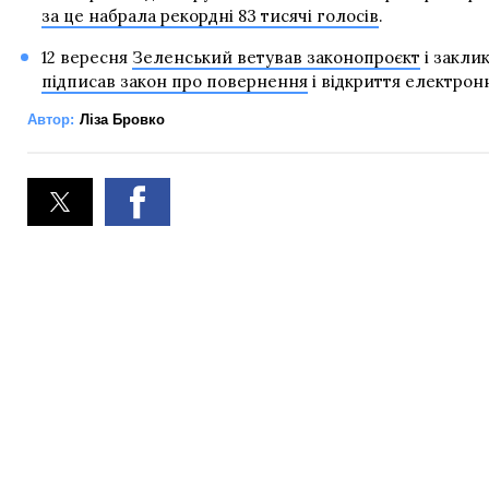
за це набрала рекордні 83 тисячі голосів
.
12 вересня
Зеленський ветував законопроєкт
і закли
підписав закон про повернення
і відкриття електрон
Автор:
Ліза Бровко