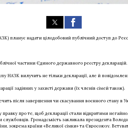
АЗК) планує надати цілодобовий публічний доступ до Реєст
блічної частини Єдиного державного реєстру декларацій.
тупу НАЗК вилучить не тільки декларації, але й повідомлен
ації задіяних у захисті держави (їх членів сімей також).
чить після завершення чи скасування воєнного стану в Ук
 правку про те, щоб декларації стали відкритими негайно
атки службовців. Громадськість закликала президента Воло
и, зокрема країни «Великої сімки» та Євросоюзу. Ветувати