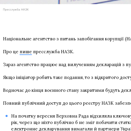
Пресслужба НАЗК
Національне агентство з питань запобігання корупції (Н
Про це
пише
пресслужба НАЗК.
Зараз агентство працює над вилученням декларацій з пу
Якщо ініціатор робить таке подання, то з відкритого дос
Водночас до кінця воєнного стану закритими будуть деклар
Повний публічний доступ до цього реєстру НАЗК забезпе
На початку вересня Верховна Рада відхиляла ключову
рік, через що ніхто публічно б не зміг побачити ст
електронне декларування вимагали й партнери Україн