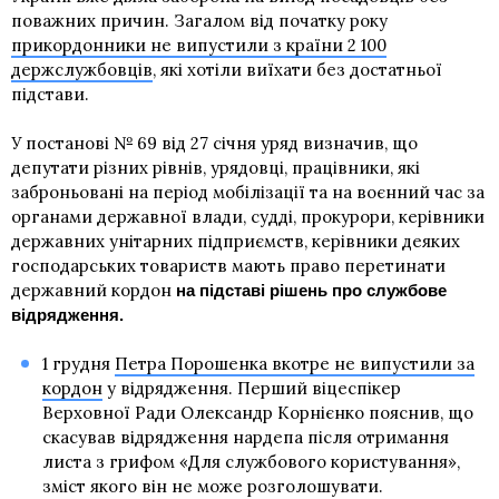
поважних причин. Загалом від початку року
прикордонники не випустили з країни 2 100
держслужбовців
, які хотіли виїхати без достатньої
підстави.
У постанові № 69 від 27 січня уряд визначив, що
депутати різних рівнів, урядовці, працівники, які
заброньовані на період мобілізації та на воєнний час за
органами державної влади, судді, прокурори, керівники
державних унітарних підприємств, керівники деяких
господарських товариств мають право перетинати
державний кордон
на підставі рішень про службове
відрядження.
1 грудня
Петра Порошенка вкотре не випустили за
кордон
у відрядження. Перший віцеспікер
Верховної Ради Олександр Корнієнко пояснив, що
скасував відрядження нардепа після отримання
листа з грифом «Для службового користування»,
зміст якого він не може розголошувати.