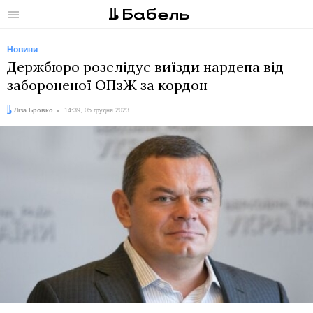
Меню
Новини
​Держбюро розслідує виїзди нардепа від
забороненої ОПзЖ за кордон
Автор:
Дата:
Ліза Бровко
14:39, 05 грудня 2023