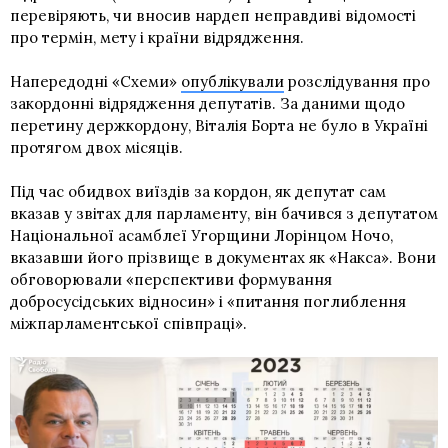
перевіряють, чи вносив нардеп неправдиві відомості
про термін, мету і країни відрядження.
Напередодні «Схеми»
опублікували
розслідування про
закордонні відрядження депутатів. За даними щодо
перетину держкордону, Віталія Борта не було в Україні
протягом двох місяців.
Під час обидвох виїздів за кордон, як депутат сам
вказав у звітах для парламенту, він бачився з депутатом
Національної асамблеї Угорщини Лорінцом Ночо,
вказавши його прізвище в документах як «Накса». Вони
обговорювали «перспективи формування
добросусідських відносин» і «питання поглиблення
міжпарламентської співпраці».