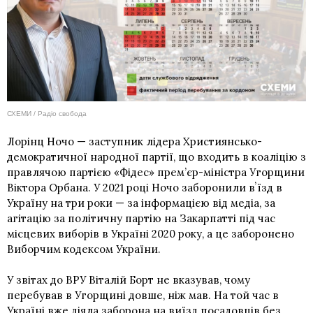
СХЕМИ / Радіо свобода
Лорінц Ночо — заступник лідера Християнсько-
демократичної народної партії, що входить в коаліцію з
правлячою партією «Фідес» прем’єр-міністра Угорщини
Віктора Орбана. У 2021 році Ночо заборонили вʼїзд в
Україну на три роки — за інформацією від медіа, за
агітацію за політичну партію на Закарпатті під час
місцевих виборів в Україні 2020 року, а це заборонено
Виборчим кодексом України.
У звітах до ВРУ Віталій Борт не вказував, чому
перебував в Угорщині довше, ніж мав. На той час в
Україні вже діяла заборона на виїзд посадовців без