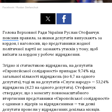
Facebook / Ruslan Stefanchuk
Голова Верховної Ради України Руслан Стефанчук
пояснив
правила, за якими депутатів випускають за
кордон, і наголосив, що представники жодної
політичної партії не зазнають утисків у тому, щоб
виїхати за кордон у робоче відрядження.
Згідно зі статистикою відряджень, на депутатів
«Європейської солідарності» припадає 9,74% від
загальної кількості відряджень (по 6,7 на одного
депутата), тоді як на депутатів «Слуги народу» — 53,24%
відряджень (4,23 на одного депутата). Стефанчук
стверджує, що з моменту повномасштабного
вторгнення представники «Європейської солідарності»
є одними з лідерів за відрядженнями — так деякі
депутати провели у відрядженнях декілька місяців.