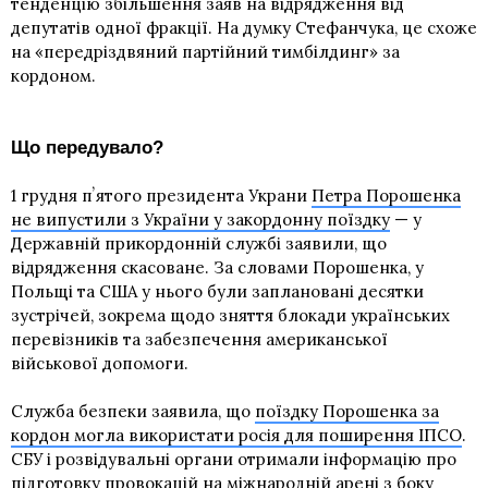
тенденцію збільшення заяв на відрядження від
депутатів одної фракції. На думку Стефанчука, це схоже
на «передріздвяний партійний тимбілдинг» за
кордоном.
Що передувало?
1 грудня пʼятого президента Украни
Петра Порошенка
не випустили з України у закордонну поїздку
— у
Державній прикордонній службі заявили, що
відрядження скасоване. За словами Порошенка, у
Польщі та США у нього були заплановані десятки
зустрічей, зокрема щодо зняття блокади українських
перевізників та забезпечення американської
військової допомоги.
Служба безпеки заявила, що
поїздку Порошенка за
кордон могла використати росія для поширення ІПСО
.
СБУ і розвідувальні органи отримали інформацію про
підготовку провокацій на міжнародній арені з боку