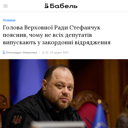
Меню
Новини
Голова Верховної Ради Стефанчук
пояснив, чому не всіх депутатів
випускають у закордонні відрядження
Автор:
Дата:
Олександра Опанасенко
11:32, 03 грудня 2023