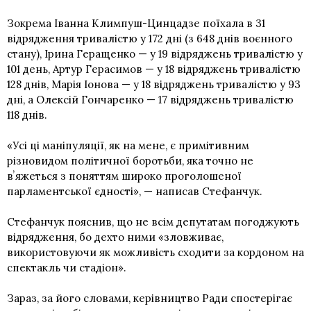
Зокрема Іванна Климпуш-Цинцадзе поїхала в 31
відрядження тривалістю у 172 дні (з 648 днів воєнного
стану), Ірина Геращенко — у 19 відряджень тривалістю у
101 день, Артур Герасимов — у 18 відряджень тривалістю
128 днів, Марія Іонова — у 18 відряджень тривалістю у 93
дні, а Олексій Гончаренко — 17 відряджень тривалістю
118 днів.
«Усі ці маніпуляції, як на мене, є примітивним
різновидом політичної боротьби, яка точно не
вʼяжеться з поняттям широко проголошеної
парламентської єдності», — написав Стефанчук.
Стефанчук пояснив, що не всім депутатам погоджують
відрядження, бо дехто ними «зловживає,
використовуючи як можливість сходити за кордоном на
спектакль чи стадіон».
Зараз, за його словами, керівництво Ради спостерігає