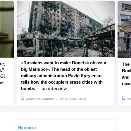
«Russians want to make Donetsk oblast a
re,
The 
big Mariupol». The head of the oblast
e.”
Buch
military administration Pavlo Kyrylenko
ХІІ
and 
tells how the occupiers erase cities with
he
now
bombs
― an interview
Автор:
Дата:
Oksana Kovalenko
четыре года назад
Авто
Дата:
St
Новости