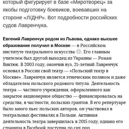
который фигурирует в базе «Миротворец» за
якобы подготовку боевиков, воевавших на
стороне «Л/ДНР». Вот подробности российских
судов Лавренчука.
Евгений Лавренчук родом из Львова, однако высшее
образование получил в Москве
― в
Российском
институте театрального искусства
. Его главным
Справка
учителем был другой выходец из Украины ― Роман
Виктюк. В 2003 году, окончив вуз, 21-летний Лавренчук
основал в России свой театр ― «Польский театр в
Москве». Лавренчук является этническим поляком и даже
обладателем польского родового титула. Деятельность
театра ― частного учреждения, оформленного как
закрытое акционерное общество ― финансировалась на
средства, в частности, польских грантов. В его репертуаре
было много пьес польских авторов, он участвовал в
театральных фестивалях в Польше. Активная
деятельность театра завершилась в 2015 году, однако его
страница в Facebook
доступна
до сих пор.