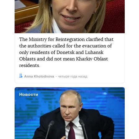
The Ministry for Reintegration clarified that
the authorities called for the evacuation of
only residents of Donetsk and Luhansk
Oblasts and did not mean Kharkiv Oblast
residents.
Автор:
Дата:
Anna Kholodnova
четыре года назад
Новости