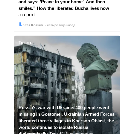
and says: ʼPeace to your home’. And then
smiles.” How the liberated Bucha lives now
―
a report
Автор:
Дата:
Stas Kozliuk
четыре года назад
Тексты
Russiaʼs war with Ukraine. 400 people went
missing in Gostomel, Ukrainian Armed Forces
liberated three villages in Kherson Oblast, the
world continues to isolate Russia
diplomatically.