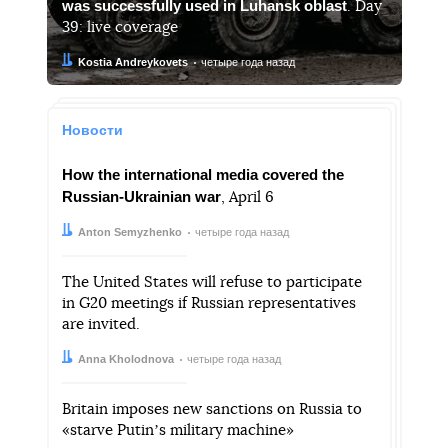
was successfully used in Luhansk oblast
. Day
39: live coverage
Автор:
Дата:
Kostia Andreykovets
четыре года назад
Новости
How the international media covered the
Russian-Ukrainian war
, April 6
Автор:
Дата:
Anton Semyzhenko
четыре года назад
The United States will refuse to participate
in G20 meetings if Russian representatives
are invited.
Автор:
Дата:
Anna Kholodnova
четыре года назад
Britain imposes new sanctions on Russia to
«starve Putinʼs military machine»