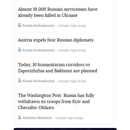
Almost 19,000 Russian servicemen have
already been killed in Ukraine
Автор:
Дата:
Kostia Andreykovets
четыре года назад
Austria expels four Russian diplomats
Автор:
Дата:
Kostia Andreykovets
четыре года назад
Today, 10 humanitarian corridors to
Zaporizhzhia and Bakhmut are planned
Автор:
Дата:
Kostia Andreykovets
четыре года назад
The Washington Post: Russia has fully
withdrawn its troops from Kyiv and
Chernihiv Oblasts.
Автор:
Дата:
Anhelina Sheremet
четыре года назад