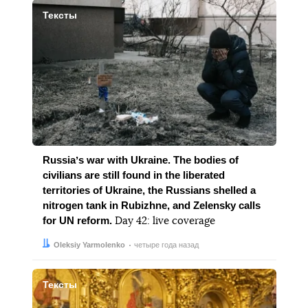
Тексты
Russiaʼs war with Ukraine. The bodies of
civilians are still found in the liberated
territories of Ukraine, the Russians shelled a
nitrogen tank in Rubizhne, and Zelensky calls
for UN reform.
Day 42: live coverage
Автор:
Дата:
Oleksiy Yarmolenko
четыре года назад
Тексты