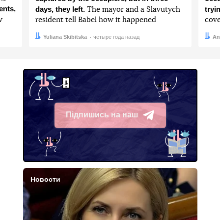
ents,
days, they left.
tryi
The mayor and a Slavutych
w
resident tell Babel how it happened
cove
Автор:
Дата:
Yuliana Skibitska
четыре года назад
Авто
Дата:
An
Підпишись на наш
Telegram
Новости