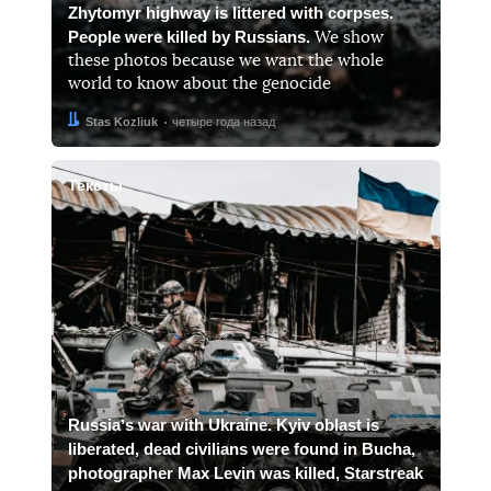
Zhytomyr highway is littered with corpses.
People were killed by Russians.
We show
these photos because we want the whole
world to know about the genocide
Автор:
Дата:
Stas Kozliuk
четыре года назад
Тексты
Russiaʼs war with Ukraine. Kyiv oblast is
liberated, dead civilians were found in Bucha,
photographer Max Levin was killed, Starstreak