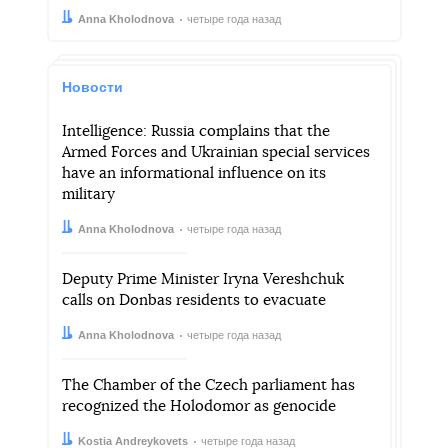
Автор:
Дата:
Anna Kholodnova
четыре года назад
Новости
Intelligence: Russia complains that the
Armed Forces and Ukrainian special services
have an informational influence on its
military
Автор:
Дата:
Anna Kholodnova
четыре года назад
Deputy Prime Minister Iryna Vereshchuk
calls on Donbas residents to evacuate
Автор:
Дата:
Anna Kholodnova
четыре года назад
The Chamber of the Czech parliament has
recognized the Holodomor as genocide
Автор:
Дата:
Kostia Andreykovets
четыре года назад