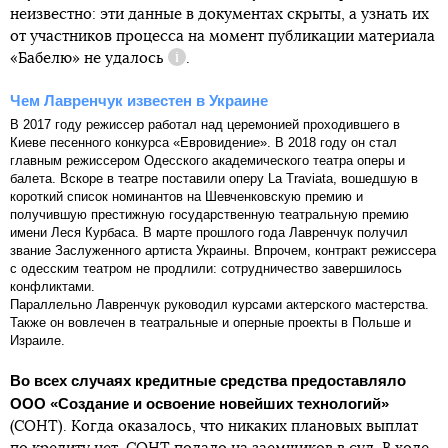
неизвестно: эти данные в документах скрыты, а узнать их
от участников процесса на момент публикации материала
«Бабелю»
не удалось
.
Справка
Чем Лавренчук известен в Украине
В 2017 году режиссер работал над церемонией проходившего в
Киеве песенного конкурса «Евровидение». В 2018 году он стал
главным режиссером Одесского академического театра оперы и
балета. Вскоре в театре поставили оперу La Traviata, вошедшую в
короткий список номинантов на Шевченковскую премию и
получившую престижную государственную театральную премию
имени Леся Курбаса. В марте прошлого года Лавренчук получил
звание Заслуженного артиста Украины. Впрочем, контракт режиссера
с одесским театром не продлили: сотрудничество завершилось
конфликтами.
Параллельно Лавренчук руководил курсами актерского мастерства.
Также он вовлечен в театральные и оперные проекты в Польше и
Израиле.
Во всех случаях кредитные средства предоставляло
ООО «Создание и освоение новейших технологий»
(СОНТ). Когда оказалось, что никаких плановых выплат