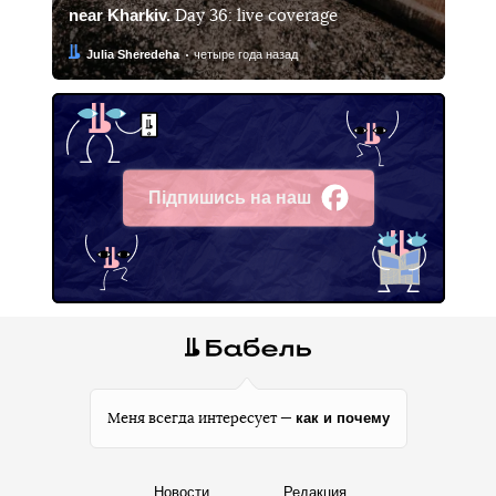
near Kharkiv.
Day 36: live coverage
Автор:
Дата:
Julia Sheredeha
четыре года назад
Підпишись на наш
Facebook
как и почему
Меня всегда интересует —
Новости
Редакция