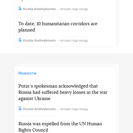
Автор:
Дата:
Kostia Andreykovets
четыре года назад
To date, 10 humanitarian corridors are
planned
Автор:
Дата:
Kostia Andreykovets
четыре года назад
Новости
Putinʼs spokesman acknowledged that
Russia had suffered heavy losses in the war
against Ukraine
Автор:
Дата:
Kostia Andreykovets
четыре года назад
Russia was expelled from the UN Human
Rights Council