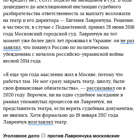
по кредиту нет, СОНТ подало на заемщиков в суд. В ходе
дошедшего до апелляционной инстанции судебного
разбирательства ответственность за выплату возложили
на театр и его директора ― Евгения Лавренчука. Решение,
в частности, в случае с Подметенной, принял 28 июня 2016
года Московский городской суд. Лавренчук на тот
момент уже более двух лет проживал в Украине: он
не раз
заявлял
, что покинул Россию по политическим
убеждениям с началом российско-украинской войны
весной 2014 года.
«Я еще три года мысленно жил в Москве, потому что
работал там. Не мог сразу закрыть театр, школу, были
свои финансовые обязательства», ―
рассказывал
он в
2020 году. Впрочем, ни на одно судебное заседание в
рамках упомянутых процессов ни Лавренчук, ни
представитель театра, если верить судебным документам,
не явились. Хотя формально до 19 января 2017 года
Лавренчук
возглавлял
театр.
Уголовное дело
против Лавренчука московские