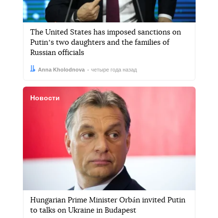
The United States has imposed sanctions on
Putinʼs two daughters and the families of
Russian officials
Автор:
Дата:
Anna Kholodnova
четыре года назад
Новости
Hungarian Prime Minister Orbán invited Putin
to talks on Ukraine in Budapest