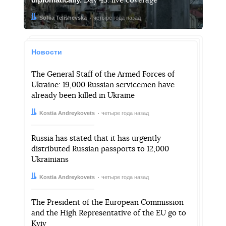
Day 43: live coverage
Автор:
Дата:
Sofiia Telishevska
четыре года назад
Новости
The General Staff of the Armed Forces of
Ukraine: 19,000 Russian servicemen have
already been killed in Ukraine
Автор:
Дата:
Kostia Andreykovets
четыре года назад
Russia has stated that it has urgently
distributed Russian passports to 12,000
Ukrainians
Автор:
Дата:
Kostia Andreykovets
четыре года назад
The President of the European Commission
and the High Representative of the EU go to
Kyiv