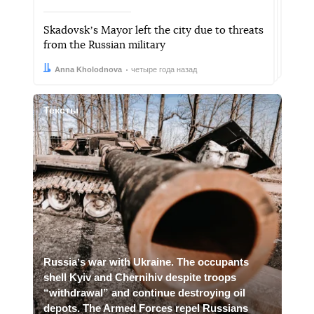
Skadovskʼs Mayor left the city due to threats
from the Russian military
Автор:
Дата:
Anna Kholodnova
четыре года назад
Тексты
Russiaʼs war with Ukraine. The occupants
shell Kyiv and Chernihiv despite troops
“withdrawal” and continue destroying oil
depots. The Armed Forces repel Russians