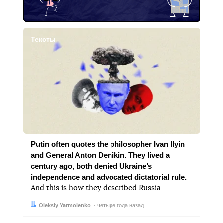
Тексты
Putin often quotes the philosopher Ivan Ilyin
and General Anton Denikin. They lived a
century ago, both denied Ukraine’s
independence and advocated dictatorial rule.
And this is how they described Russia
Автор:
Дата:
Oleksiy Yarmolenko
четыре года назад