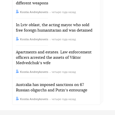
different weapons
Автор:
Дата:
Kostia Andreykovets
четыре года назад
In Lviv oblast, the acting mayor who sold
free foreign humanitarian aid was detained
Автор:
Дата:
Kostia Andreykovets
четыре года назад
Apartments and estates. Law enforcement
officers arrested the assets of Viktor
Medvedchukʼs wife
Автор:
Дата:
Kostia Andreykovets
четыре года назад
Australia has imposed sanctions on 67
Russian oligarchs and Putinʼs entourage
Автор:
Дата:
Kostia Andreykovets
четыре года назад