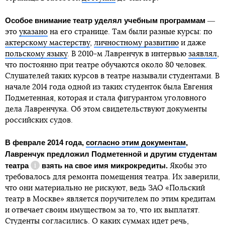
Особое внимание театр уделял учебным программам
―
это
указано
на его странице. Там были разные курсы: по
актерскому мастерству
,
личностному развитию
и даже
польскому языку
. В 2010-м Лавренчук в интервью
заявлял
,
что постоянно при театре обучаются около 80 человек.
Слушателей таких курсов в театре называли студентами. В
начале 2014 года одной из таких студенток была Евгения
Подметенная, которая и стала фигурантом уголовного
дела Лавренчука. Об этом свидетельствуют документы
российских судов.
В феврале 2014 года,
согласно этим документам
,
Лавренчук предложил Подметенной и
другим студентам
театра
взять на свое имя микрокредиты.
Якобы это
Справка
требовалось для ремонта помещения театра. Их заверили,
что они материально не рискуют, ведь ЗАО «Польский
театр в Москве» является поручителем по этим кредитам
и отвечает своим имуществом за то, что их выплатят.
Студенты согласились. О каких суммах идет речь,