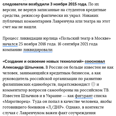
Справка
следователи возбудили 3 ноября 2015 года.
По их
версии, не вернув записанные на студентов кредитные
средства, режиссер фактически их украл. Никаких
публичных комментариев Лавренчука или театра на этот
счет мы не нашли.
Процесс ликвидации юрлица «Польский театр в Москве»
начался
25 ноября 2016 года. 16 сентября 2021 года
компанию
ликвидировали
.
«Создание и освоение новых технологий»
соосновал
Александр Шлычков.
В России он больше известен не как
человек, занимающийся кредитным бизнесом, а как
руководитель российской организации по развитию
филиппинских единоборств,
паратхэквондист
и
Справка
комментатор вопросов самообороны на российском ТВ.
Известен Шлычков и в Украине ― как
фигурант
списка
«Миротворец». Туда он попал в качестве человека, якобы
готовившего боевиков «Л/ДНР». Однако, в контексте
случая с Лавренчуком важен факт соучреждения