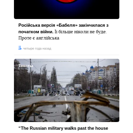
Російська версія «Бабеля» закінчилася з
початком війни.
Її більше ніколи не буде.
Проте є англійська
Дата:
четыре года назад
Тексты
“The Russian military walks past the house