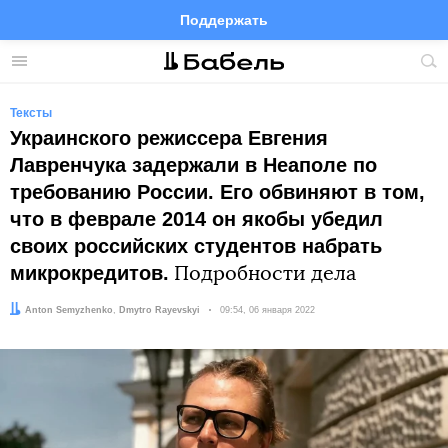
Поддержать
Facebook
Telegram
Twitter
Instagram
Меню
Пои
по
сай
Тексты
Украинского режиссера Евгения
Лавренчука задержали в Неаполе по
требованию России. Его обвиняют в том,
что в феврале 2014 он якобы убедил
своих российских студентов набрать
микрокредитов.
Подробности дела
Автор:
Редактор:
Anton Semyzhenko
Dmytro Rayevskyi
Дата:
09:54, 06 января 2022