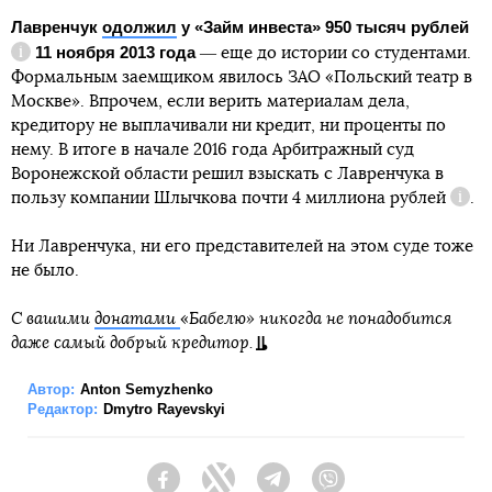
Лавренчук
одолжил
у «Займ инвеста»
950 тысяч рублей
11 ноября 2013 года
― еще до истории со студентами.
Справка
Формальным заемщиком явилось ЗАО «Польский театр в
Москве». Впрочем, если верить материалам дела,
кредитору не выплачивали ни кредит, ни проценты по
нему. В итоге в начале 2016 года Арбитражный суд
Воронежской области решил взыскать с Лавренчука в
пользу компании Шлычкова почти
4 миллиона рублей
.
Спра
Ни Лавренчука, ни его представителей на этом суде тоже
не было.
С вашими
донатами
«
Бабелю» никогда не понадобится
даже самый добрый кредитор.
Автор:
Anton Semyzhenko
Редактор:
Dmytro Rayevskyi
Facebook
Twitter
Telegram
Viber