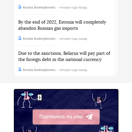
Автор:
Дата:
Kostia Andreykovets
четыре года назад
By the end of 2022, Estonia will completely
abandon Russian gas imports
Автор:
Дата:
Kostia Andreykovets
четыре года назад
Due to the sanctions, Belarus will pay part of
the foreign debt in the national currency
Автор:
Дата:
Kostia Andreykovets
четыре года назад
Підпишись на наш
Telegram