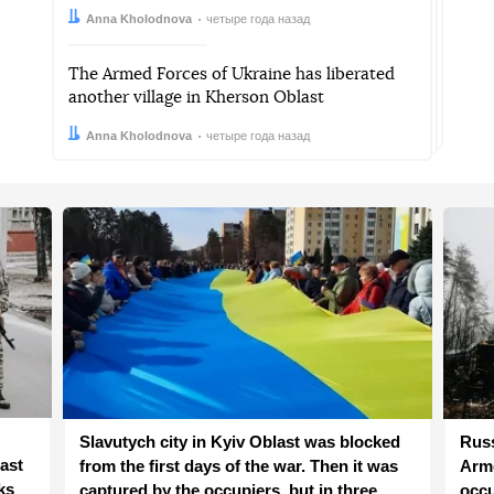
Автор:
Дата:
Anna Kholodnova
четыре года назад
The Armed Forces of Ukraine has liberated
another village in Kherson Oblast
Автор:
Дата:
Anna Kholodnova
четыре года назад
Slavutych city in Kyiv Oblast was blocked
Russ
ast
from the first days of the war. Then it was
Arme
ks
captured by the occupiers, but in three
occu