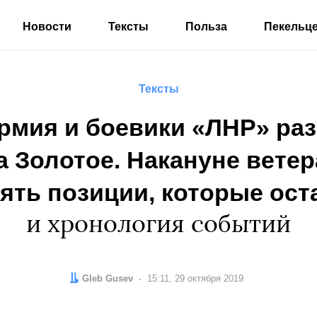
Новости
Тексты
Польза
Пекельц
Тексты
рмия и боевики «ЛНР» ра
а Золотое. Накануне вете
ять позиции, которые ост
и хронология событий
Автор:
Gleb Gusev
Дата:
15:11, 29 октября 2019