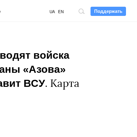
Поддержать
е
Поиск
UA
EN
по
сайту
зводят войска
раны «Азова»
авит ВСУ
. Карта