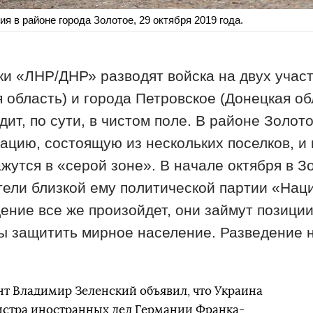
 в районе города Золотое, 29 октября 2019 года.
ки «ЛНР/ДНР» разводят войска на двух учас
 область) и города Петровское (Донецкая об
ит, по сути, в чистом поле. В районе Золот
ацию, состоящую из нескольких поселков, и
ажутся в «серой зоне». В начале октября в 
тели близкой ему политической партии «Нац
ение все же произойдет, они займут позиции
ы защитить мирное население. Разведение н
ент Владимир Зеленский объявил, что Украина
стра иностранных дел Германии Франка-