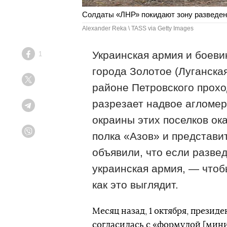
Солдаты «ЛНР» покидают зону разведения
Alexander Reka \ TASS via Getty Images
Украинская армия и боеви
1
Facebook
города Золотое (Луганская
Twitter
районе Петровского проход
разрезает надвое агломер
Telegram
окраины этих поселков ок
полка «Азов» и представи
Viber
объявили, что если развед
украинская армия, — чтоб
как это выглядит.
Месяц назад, 1 октября, презид
согласилась с «
формулой [мини