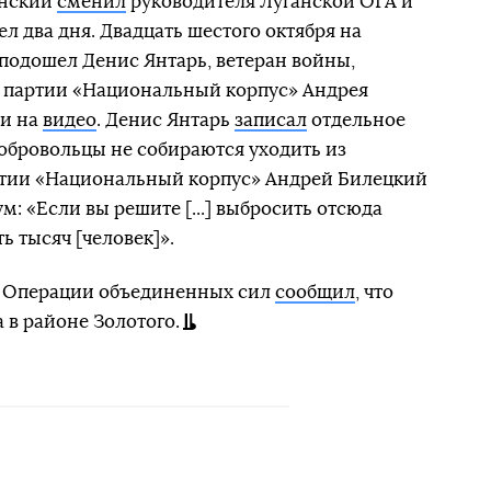
енский
сменил
руководителя Луганской ОГА и
ел два дня. Двадцать шестого октября на
 подошел Денис Янтарь, ветеран войны,
 партии «Национальный корпус» Андрея
ли на
видео
. Денис Янтарь
записал
отдельное
добровольцы не собираются уходить из
партии «Национальный корпус» Андрей Билецкий
: «Если вы решите [...] выбросить отсюда
ять тысяч [человек]».
аб Операции объединенных сил
сообщил
, что
 в районе Золотого.