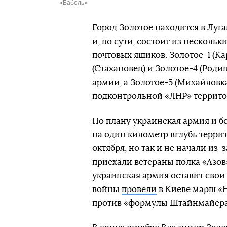
«Бабель»
Город Золотое находится в Луг
и, по сути, состоит из несколь
почтовых ящиков. Золотое-1 (Кар
(Стахановец) и Золотое-4 (Роди
армии, а Золотое-5 (Михайловка
подконтрольной «ЛНР» террито
По плану украинская армия и б
на один километр вглубь терри
октября, но так и не начали из-
приехали ветераны полка «Азов»
украинская армия оставит свои
войны
провели
в Киеве марш «Н
против «формулы Штайнмайера