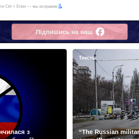
ите
Ctrl
+
Enter
— мы исправим
Підпишись на наш
Facebook
Тексты
інчилася з
“The Russian milita