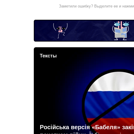
Заметили ошибку? Выделите ее и нажм
Тексты
Російська версія «Бабеля» зак