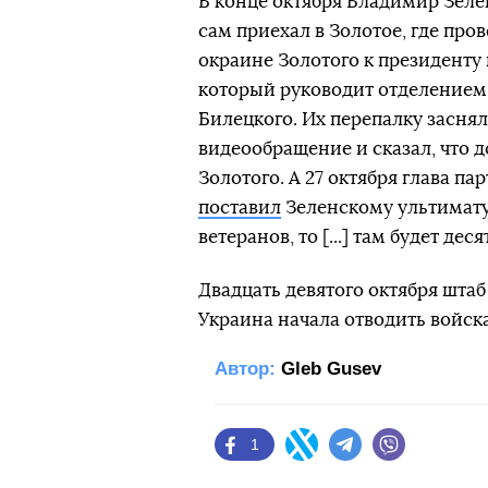
В конце октября Владимир Зел
сам приехал в Золотое, где пров
окраине Золотого к президенту
который руководит отделением
Билецкого. Их перепалку засня
видеообращение и сказал, что 
Золотого. А 27 октября глава 
поставил
Зеленскому ультиматум
ветеранов, то [...] там будет дес
Двадцать девятого октября шт
Украина начала отводить войска
Автор:
Gleb Gusev
1
Facebook
Twitter
Telegram
Viber