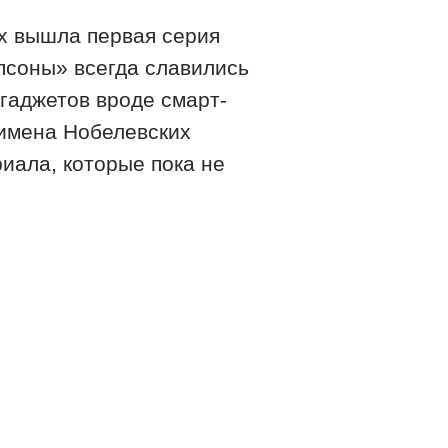
ox вышла первая серия
псоны» всегда славились
гаджетов вроде смарт-
, имена Нобелевских
риала, которые пока не