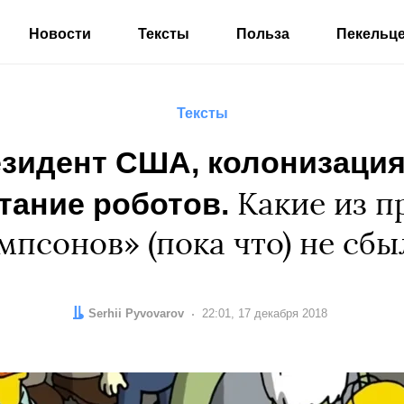
Новости
Тексты
Польза
Пекельц
Тексты
зидент США, колонизация 
стание роботов.
Какие из п
мпсонов» (пока что) не сбы
Автор:
Serhii Pyvovarov
Дата:
22:01, 17 декабря 2018