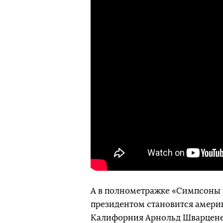
А в полнометражке «Симпсоны 
президентом становится америк
Калифорния Арнольд Шварцене