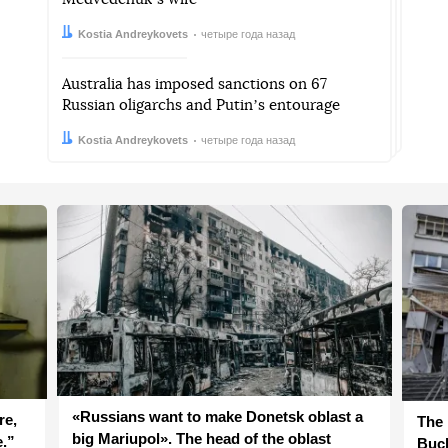
Автор:
Дата:
Kostia Andreykovets
четыре года назад
Australia has imposed sanctions on 67
Russian oligarchs and Putinʼs entourage
Автор:
Дата:
Kostia Andreykovets
четыре года назад
«Russians want to make Donetsk oblast a
re,
The 
big Mariupol». The head of the oblast
e.”
Buch