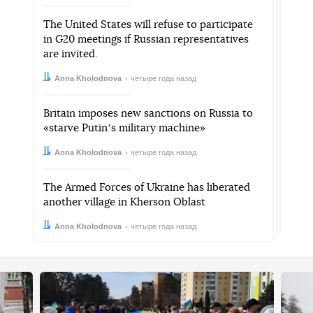
The United States will refuse to participate
in G20 meetings if Russian representatives
are invited.
Автор:
Дата:
Anna Kholodnova
четыре года назад
Britain imposes new sanctions on Russia to
«starve Putinʼs military machine»
Автор:
Дата:
Anna Kholodnova
четыре года назад
The Armed Forces of Ukraine has liberated
another village in Kherson Oblast
Автор:
Дата:
Anna Kholodnova
четыре года назад