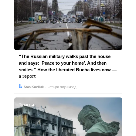
“The Russian military walks past the house
and says: ʼPeace to your home’. And then
smiles.” How the liberated Bucha lives now
―
a report
Автор:
Дата:
Stas Kozliuk
четыре года назад
Тексты