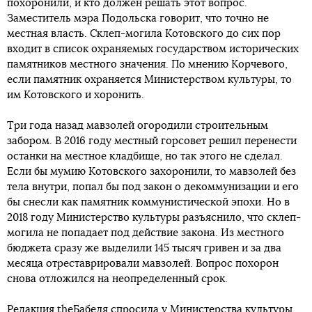
похоронили, и кто должен решать этот вопрос.
Заместитель мэра Подольска говорит, что точно не
местная власть. Склеп-могила Котовского до сих пор
входит в список охраняемых государством исторических
памятников местного значения. По мнению Корчевого,
если памятник охраняется Министерством культуры, то
им Котовского и хоронить.
Три года назад мавзолей огородили строительным
забором. В 2016 году местный горсовет решил перенести
останки на местное кладбище, но так этого не сделал.
Если бы мумию Котовского захоронили, то мавзолей без
тела внутри, попал бы под закон о декоммунизации и его
бы снесли как памятник коммунистической эпохи. Но в
2018 году Министерство культуры разъяснило, что склеп-
могила не попадает под действие закона. Из местного
бюджета сразу же выделили 145 тысяч гривен и за два
месяца отреставрировали мавзолей. Вопрос похорон
снова отложился на неопределенный срок.
Редакция theБабеля спросила у Министерства культуры