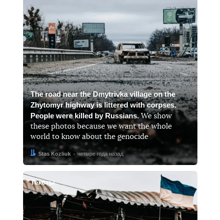
The road near the Dmytrivka village on the
Zhytomyr highway is littered with corpses.
People were killed by Russians.
We show
these photos because we want the whole
world to know about the genocide
Автор:
Дата:
Stas Kozliuk
четыре года назад
Тексты