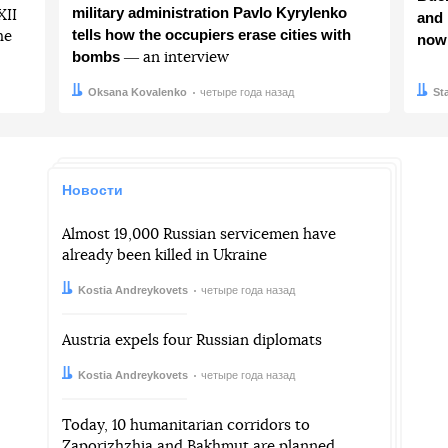
military administration Pavlo Kyrylenko
ХІІ
and 
tells how the occupiers erase cities with
he
now
bombs
― an interview
Автор:
Дата:
Oksana Kovalenko
четыре года назад
Авто
Дата:
St
Новости
Almost 19,000 Russian servicemen have
already been killed in Ukraine
Автор:
Дата:
Kostia Andreykovets
четыре года назад
Austria expels four Russian diplomats
Автор:
Дата:
Kostia Andreykovets
четыре года назад
Today, 10 humanitarian corridors to
Zaporizhzhia and Bakhmut are planned