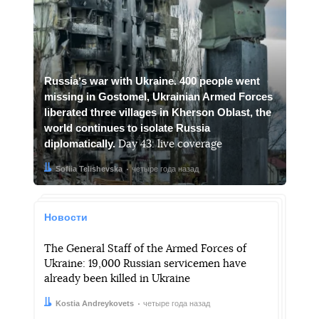
Russiaʼs war with Ukraine. 400 people went
missing in Gostomel, Ukrainian Armed Forces
liberated three villages in Kherson Oblast, the
world continues to isolate Russia
diplomatically.
Day 43: live coverage
Автор:
Дата:
Sofiia Telishevska
четыре года назад
Новости
The General Staff of the Armed Forces of
Ukraine: 19,000 Russian servicemen have
already been killed in Ukraine
Автор:
Дата:
Kostia Andreykovets
четыре года назад