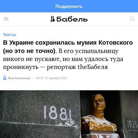
Поддержать
Facebook
Telegram
Twitter
Instagram
Меню
Пои
по
сай
Тексты
В Украине сохранилась мумия Котовского
(но это не точно)
. В его успыпальницу
никого не пускают, но нам удалось туда
проникнуть — репортаж theБабеля
Автор:
Лена Ковальчук
Дата:
09:37, 07 декабря 2018