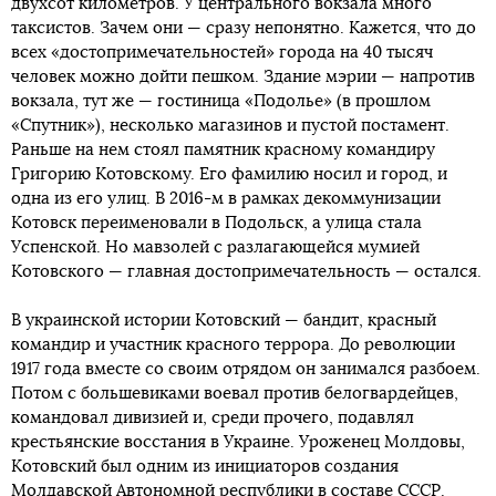
двухсот километров. У центрального вокзала много
таксистов. Зачем они — сразу непонятно. Кажется, что до
всех «достопримечательностей» города на 40 тысяч
человек можно дойти пешком. Здание мэрии — напротив
вокзала, тут же — гостиница «Подолье» (в прошлом
«Спутник»), несколько магазинов и пустой постамент.
Раньше на нем стоял памятник красному командиру
Григорию Котовскому. Его фамилию носил и город, и
одна из его улиц. В 2016-м в рамках декоммунизации
Котовск переименовали в Подольск, а улица стала
Успенской. Но мавзолей с разлагающейся мумией
Котовского — главная достопримечательность — остался.
В украинской истории Котовский — бандит, красный
командир и участник красного террора. До революции
1917 года вместе со своим отрядом он занимался разбоем.
Потом с большевиками воевал против белогвардейцев,
командовал дивизией и, среди прочего, подавлял
крестьянские восстания в Украине. Уроженец Молдовы,
Котовский был одним из инициаторов создания
Молдавской Автономной республики в составе СССР.