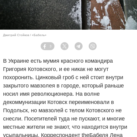
Дмитрий Стойков / «Бабель»
3
Facebook
Twitter
Telegram
Viber
В Украине есть мумия красного командира
Григория Котовского, и ее никак не могут
похоронить. Цинковый гроб с ней стоит внутри
закрытого мавзолея в городе, который раньше
носил имя революционера. На волне
декоммунизации Котовск переименовали в
Подольск, но мавзолей с телом Котовского не
снесли. Посетителей туда не пускают, и многие
местные жители не знают, что находится внутри
усыпальницы. Корреспондент theБабеля Лена