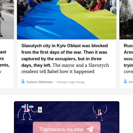
Slavutych city in Kyiv Oblast was blocked
Russ
ast
from the first days of the war. Then it was
Arme
ks
captured by the occupiers, but in three
occu
ents,
days, they left.
tryi
The mayor and a Slavutych
w
resident tell Babel how it happened
cove
Автор:
Дата:
Yuliana Skibitska
четыре года назад
Авто
Дата:
An
Підпишись на наш
Telegram