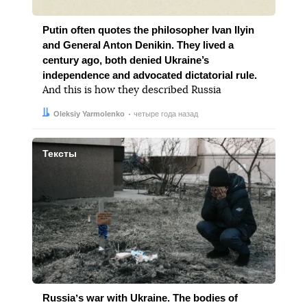
Putin often quotes the philosopher Ivan Ilyin
and General Anton Denikin. They lived a
century ago, both denied Ukraine’s
independence and advocated dictatorial rule.
And this is how they described Russia
Автор:
Дата:
Oleksiy Yarmolenko
четыре года назад
Тексты
Russiaʼs war with Ukraine. The bodies of