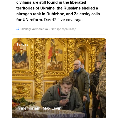
civilians are still found in the liberated
territories of Ukraine, the Russians shelled a
nitrogen tank in Rubizhne, and Zelensky calls
for UN reform.
Day 42: live coverage
Автор:
Дата:
Oleksiy Yarmolenko
четыре года назад
Тексты
In memoriam: Max Levin