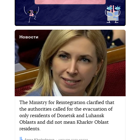
Новости
The Ministry for Reintegration clarified that
the authorities called for the evacuation of
only residents of Donetsk and Luhansk
Oblasts and did not mean Kharkiv Oblast
residents.
Автор:
Дата:
Anna Kholodnova
четыре года назад