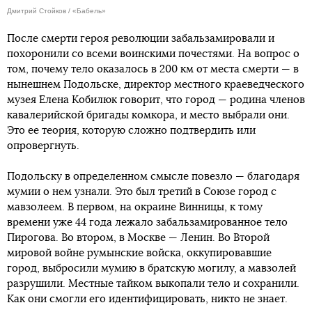
Дмитрий Стойков / «Бабель»
После смерти героя революции забальзамировали и
похоронили со всеми воинскими почестями. На вопрос о
том, почему тело оказалось в 200 км от места смерти — в
нынешнем Подольске, директор местного краеведческого
музея Елена Кобилюк говорит, что город — родина членов
кавалерийской бригады комкора, и место выбрали они.
Это ее теория, которую сложно подтвердить или
опровергнуть.
Подольску в определенном смысле повезло — благодаря
мумии о нем узнали. Это был третий в Союзе город с
мавзолеем. В первом, на окраине Винницы, к тому
времени уже 44 года лежало забальзамированное тело
Пирогова. Во втором, в Москве — Ленин. Во Второй
мировой войне румынские войска, оккупировавшие
город, выбросили мумию в братскую могилу, а мавзолей
разрушили. Местные тайком выкопали тело и сохранили.
Как они смогли его идентифицировать, никто не знает.