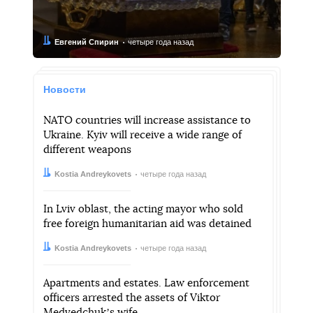
Автор:
Дата:
Евгений Спирин
четыре года назад
Новости
NATO countries will increase assistance to
Ukraine. Kyiv will receive a wide range of
different weapons
Автор:
Дата:
Kostia Andreykovets
четыре года назад
In Lviv oblast, the acting mayor who sold
free foreign humanitarian aid was detained
Автор:
Дата:
Kostia Andreykovets
четыре года назад
Apartments and estates. Law enforcement
officers arrested the assets of Viktor
Medvedchukʼs wife