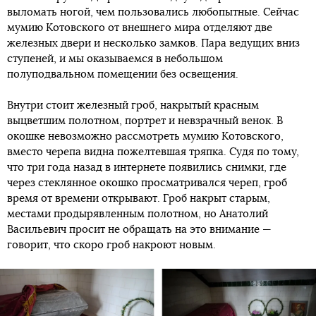
выломать ногой, чем пользовались любопытные. Сейчас
мумию Котовского от внешнего мира отделяют две
железных двери и несколько замков. Пара ведущих вниз
ступеней, и мы оказываемся в небольшом
полуподвальном помещении без освещения.
Внутри стоит железный гроб, накрытый красным
выцветшим полотном, портрет и невзрачный венок. В
окошке невозможно рассмотреть мумию Котовского,
вместо черепа видна пожелтевшая тряпка. Судя по тому,
что три года назад в интернете появились снимки, где
через стеклянное окошко просматривался череп, гроб
время от времени открывают. Гроб накрыт старым,
местами продырявленным полотном, но Анатолий
Васильевич просит не обращать на это внимание —
говорит, что скоро гроб накроют новым.