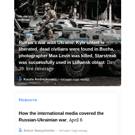
Russiaʼs war with Ukraine. Kyiv oblast is
liberated, dead civilians were found in Bucha,
photographer Max Levin was killed, Starstreak
was successfully used in Luhansk oblast
. Day
39: live coverage
Автор:
Дата:
Kostia Andreykovets
четыре года назад
Новости
How the international media covered the
Russian-Ukrainian war
, April 6
Автор:
Дата:
Anton Semyzhenko
четыре года назад