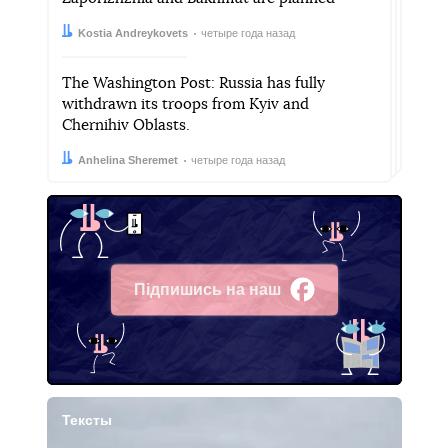
Автор:
Дата:
Kostia Andreykovets
четыре года назад
The Washington Post: Russia has fully
withdrawn its troops from Kyiv and
Chernihiv Oblasts.
Автор:
Дата:
Anhelina Sheremet
четыре года назад
Підпишись на наш
Facebook
Тексты