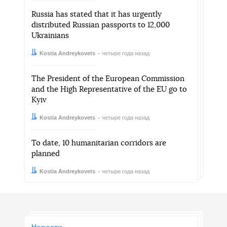
Russia has stated that it has urgently
distributed Russian passports to 12,000
Ukrainians
Автор:
Дата:
Kostia Andreykovets
четыре года назад
The President of the European Commission
and the High Representative of the EU go to
Kyiv
Автор:
Дата:
Kostia Andreykovets
четыре года назад
To date, 10 humanitarian corridors are
planned
Автор:
Дата:
Kostia Andreykovets
четыре года назад
Новости