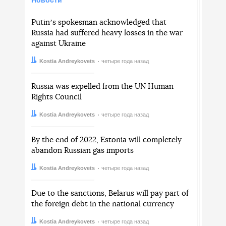
Putinʼs spokesman acknowledged that
Russia had suffered heavy losses in the war
against Ukraine
Автор:
Дата:
Kostia Andreykovets
четыре года назад
Russia was expelled from the UN Human
Rights Council
Автор:
Дата:
Kostia Andreykovets
четыре года назад
By the end of 2022, Estonia will completely
abandon Russian gas imports
Автор:
Дата:
Kostia Andreykovets
четыре года назад
Due to the sanctions, Belarus will pay part of
the foreign debt in the national currency
Автор:
Дата:
Kostia Andreykovets
четыре года назад