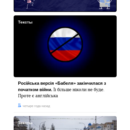
Тексты
Російська версія «Бабеля» закінчилася з
початком війни.
Її більше ніколи не буде.
Проте є англійська
Дата:
четыре года назад
Тексты