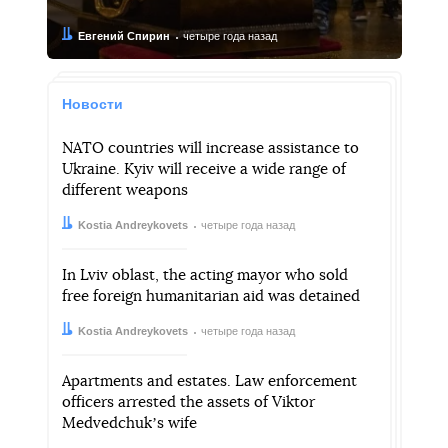
Автор:
Дата:
Евгений Спирин
четыре года назад
Новости
NATO countries will increase assistance to
Ukraine. Kyiv will receive a wide range of
different weapons
Автор:
Дата:
Kostia Andreykovets
четыре года назад
In Lviv oblast, the acting mayor who sold
free foreign humanitarian aid was detained
Автор:
Дата:
Kostia Andreykovets
четыре года назад
Apartments and estates. Law enforcement
officers arrested the assets of Viktor
Medvedchukʼs wife