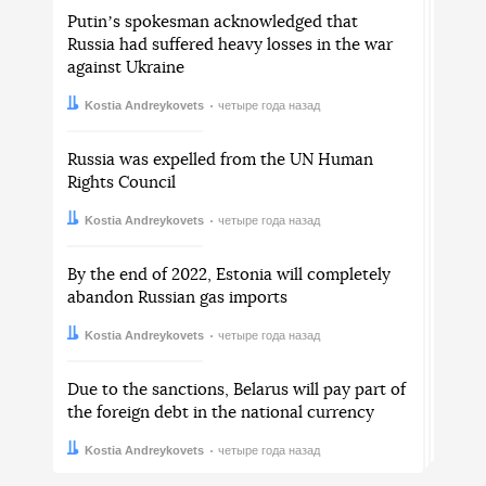
Putinʼs spokesman acknowledged that
Russia had suffered heavy losses in the war
against Ukraine
Автор:
Дата:
Kostia Andreykovets
четыре года назад
Russia was expelled from the UN Human
Rights Council
Автор:
Дата:
Kostia Andreykovets
четыре года назад
By the end of 2022, Estonia will completely
abandon Russian gas imports
Автор:
Дата:
Kostia Andreykovets
четыре года назад
Due to the sanctions, Belarus will pay part of
the foreign debt in the national currency
Автор:
Дата:
Kostia Andreykovets
четыре года назад