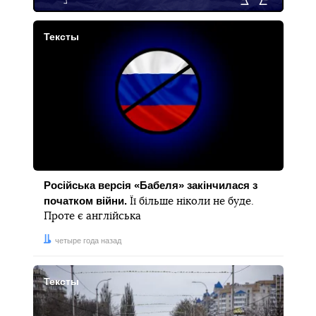
Тексты
Російська версія «Бабеля» закінчилася з
початком війни.
Її більше ніколи не буде.
Проте є англійська
Дата:
четыре года назад
Тексты