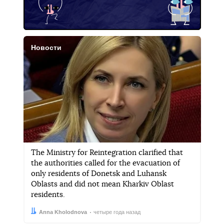
Новости
The Ministry for Reintegration clarified that
the authorities called for the evacuation of
only residents of Donetsk and Luhansk
Oblasts and did not mean Kharkiv Oblast
residents.
Автор:
Дата:
Anna Kholodnova
четыре года назад