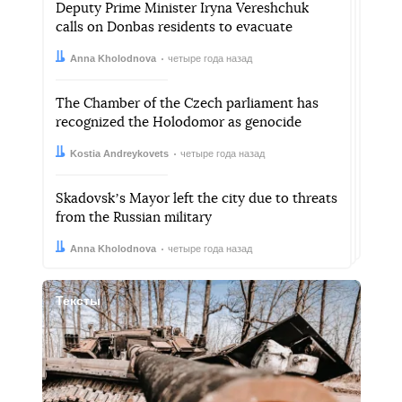
Deputy Prime Minister Iryna Vereshchuk
calls on Donbas residents to evacuate
Автор:
Дата:
Anna Kholodnova
четыре года назад
The Chamber of the Czech parliament has
recognized the Holodomor as genocide
Автор:
Дата:
Kostia Andreykovets
четыре года назад
Skadovskʼs Mayor left the city due to threats
from the Russian military
Автор:
Дата:
Anna Kholodnova
четыре года назад
Тексты