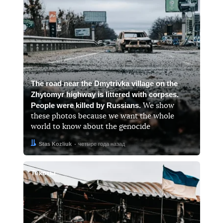
The road near the Dmytrivka village on the
Zhytomyr highway is littered with corpses.
People were killed by Russians.
We show
these photos because we want the whole
world to know about the genocide
Автор:
Дата:
Stas Kozliuk
четыре года назад
Тексты