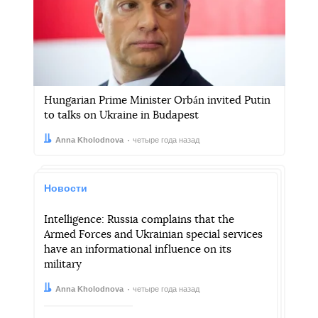
Hungarian Prime Minister Orbán invited Putin
to talks on Ukraine in Budapest
Автор:
Дата:
Anna Kholodnova
четыре года назад
Новости
Intelligence: Russia complains that the
Armed Forces and Ukrainian special services
have an informational influence on its
military
Автор:
Дата:
Anna Kholodnova
четыре года назад