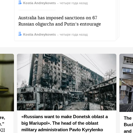
Автор:
Дата:
Kostia Andreykovets
четыре года назад
Australia has imposed sanctions on 67
Russian oligarchs and Putinʼs entourage
Автор:
Дата:
Kostia Andreykovets
четыре года назад
«Russians want to make Donetsk oblast a
re,
The 
big Mariupol». The head of the oblast
e.”
Buch
military administration Pavlo Kyrylenko
ХІІ
and 