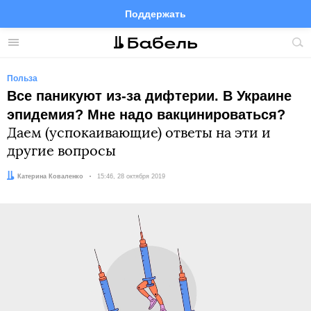
Поддержать
Facebook
Telegram
Twitter
Instagram
Меню
Пои
по
сай
Польза
Все паникуют из-за дифтерии. В Украине
эпидемия? Мне надо вакцинироваться?
Даем (успокаивающие) ответы на эти и
другие вопросы
Автор:
Катерина Коваленко
Дата:
15:46, 28 октября 2019