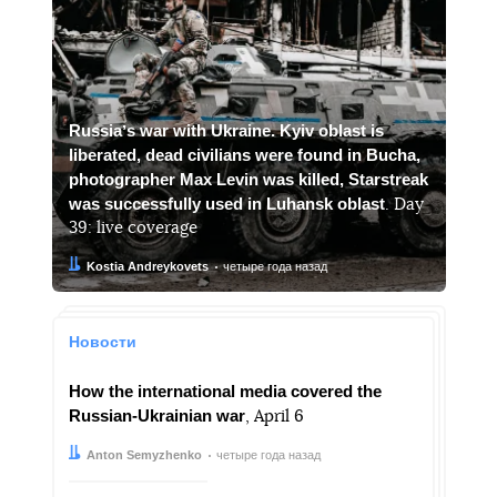
Russiaʼs war with Ukraine. Kyiv oblast is
liberated, dead civilians were found in Bucha,
photographer Max Levin was killed, Starstreak
was successfully used in Luhansk oblast
. Day
39: live coverage
Автор:
Дата:
Kostia Andreykovets
четыре года назад
Новости
How the international media covered the
Russian-Ukrainian war
, April 6
Автор:
Дата:
Anton Semyzhenko
четыре года назад