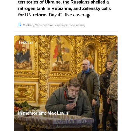
territories of Ukraine, the Russians shelled a
nitrogen tank in Rubizhne, and Zelensky calls
for UN reform.
Day 42: live coverage
Автор:
Дата:
Oleksiy Yarmolenko
четыре года назад
Тексты
In memoriam: Max Levin