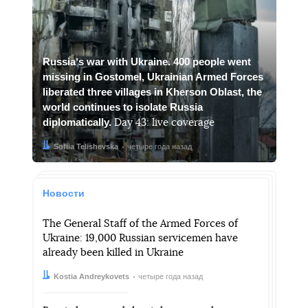
Russiaʼs war with Ukraine. 400 people went
missing in Gostomel, Ukrainian Armed Forces
liberated three villages in Kherson Oblast, the
world continues to isolate Russia
diplomatically.
Day 43: live coverage
Автор:
Дата:
Sofiia Telishevska
четыре года назад
Новости
The General Staff of the Armed Forces of
Ukraine: 19,000 Russian servicemen have
already been killed in Ukraine
Автор:
Дата:
Kostia Andreykovets
четыре года назад