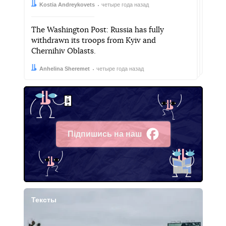
Автор:
Дата:
Kostia Andreykovets
четыре года назад
The Washington Post: Russia has fully
withdrawn its troops from Kyiv and
Chernihiv Oblasts.
Автор:
Дата:
Anhelina Sheremet
четыре года назад
Підпишись на наш
Facebook
Тексты