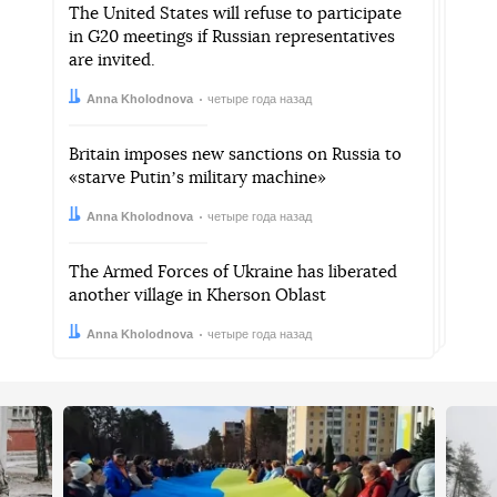
The United States will refuse to participate
in G20 meetings if Russian representatives
are invited.
Автор:
Дата:
Anna Kholodnova
четыре года назад
Britain imposes new sanctions on Russia to
«starve Putinʼs military machine»
Автор:
Дата:
Anna Kholodnova
четыре года назад
The Armed Forces of Ukraine has liberated
another village in Kherson Oblast
Автор:
Дата:
Anna Kholodnova
четыре года назад