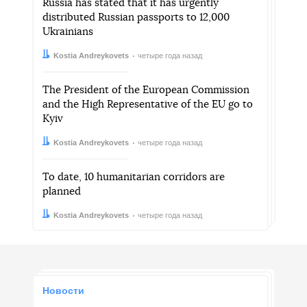
Russia has stated that it has urgently
distributed Russian passports to 12,000
Ukrainians
Автор:
Дата:
Kostia Andreykovets
четыре года назад
The President of the European Commission
and the High Representative of the EU go to
Kyiv
Автор:
Дата:
Kostia Andreykovets
четыре года назад
To date, 10 humanitarian corridors are
planned
Автор:
Дата:
Kostia Andreykovets
четыре года назад
Новости