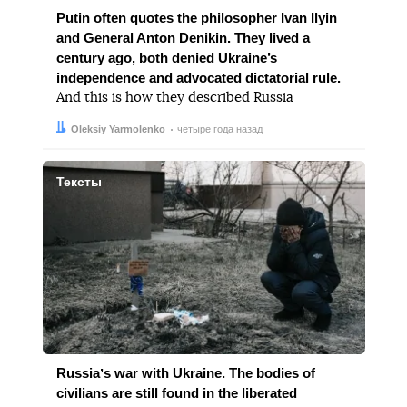
Putin often quotes the philosopher Ivan Ilyin
and General Anton Denikin. They lived a
century ago, both denied Ukraine’s
independence and advocated dictatorial rule.
And this is how they described Russia
Автор:
Дата:
Oleksiy Yarmolenko
четыре года назад
Тексты
Russiaʼs war with Ukraine. The bodies of
civilians are still found in the liberated