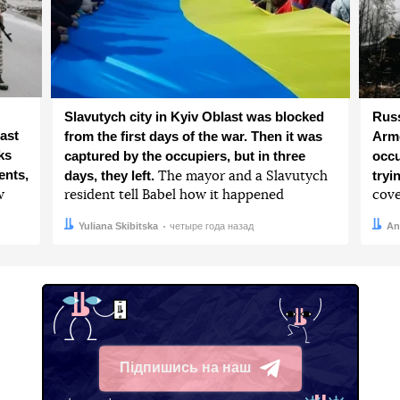
Slavutych city in Kyiv Oblast was blocked
Russ
ast
from the first days of the war. Then it was
Arme
ks
captured by the occupiers, but in three
occu
ents,
days, they left.
tryi
The mayor and a Slavutych
w
resident tell Babel how it happened
cove
Автор:
Дата:
Yuliana Skibitska
четыре года назад
Авто
Дата:
An
Підпишись на наш
Telegram