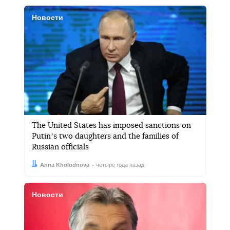
Новости
The United States has imposed sanctions on
Putinʼs two daughters and the families of
Russian officials
Автор:
Дата:
Anna Kholodnova
четыре года назад
Новости