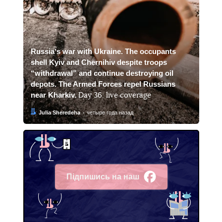
Russiaʼs war with Ukraine. The occupants
shell Kyiv and Chernihiv despite troops
“withdrawal” and continue destroying oil
depots. The Armed Forces repel Russians
near Kharkiv.
Day 36: live coverage
Автор:
Дата:
Julia Sheredeha
четыре года назад
Підпишись на наш
Facebook