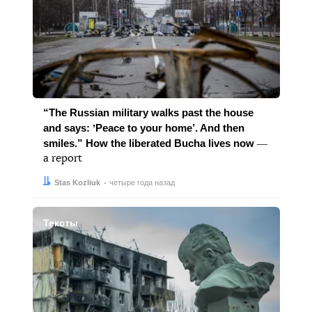
“The Russian military walks past the house
and says: ʼPeace to your home’. And then
smiles.” How the liberated Bucha lives now
―
a report
Автор:
Дата:
Stas Kozliuk
четыре года назад
Тексты