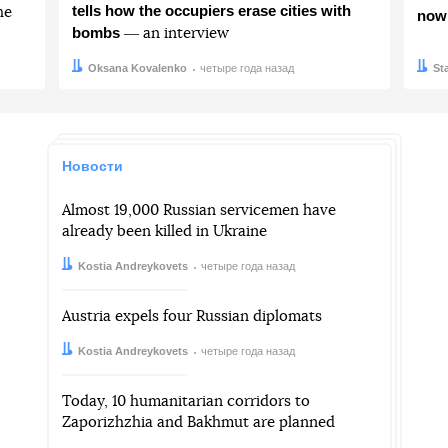
tells how the occupiers erase cities with
he
now
bombs
― an interview
Автор:
Дата:
Oksana Kovalenko
четыре года назад
Авто
Дата:
St
Новости
Almost 19,000 Russian servicemen have
already been killed in Ukraine
Автор:
Дата:
Kostia Andreykovets
четыре года назад
Austria expels four Russian diplomats
Автор:
Дата:
Kostia Andreykovets
четыре года назад
Today, 10 humanitarian corridors to
Zaporizhzhia and Bakhmut are planned