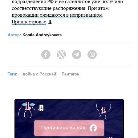
подразделения РФ и ее сателлитов уже получили
соответствующие распоряжения. При этом
провокации ожидаются в непризнанном
Приднестровье
.
Автор:
Kostia Andreykovets
Facebook
Twitter
Telegram
Viber
Теги:
война с Россией
Пентагон
Підпишись на наш
Facebook