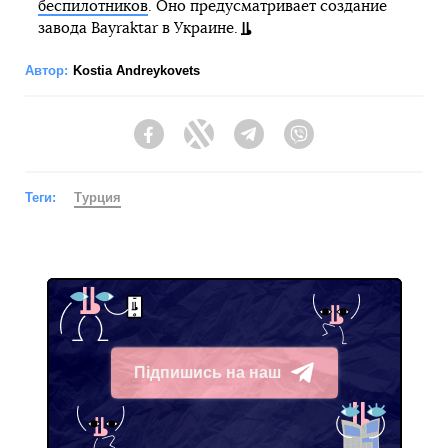
беспилотников
. Оно предусматривает создание
завода Bayraktar в Украине.
Автор:
Kostia Andreykovets
Facebook
Twitter
Telegram
Viber
Теги:
Турция
Підпишись на наш
Telegram