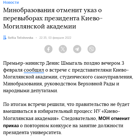
Новости
Минобразования отменит указ о
перевыборах президента Киево-
Могилянской академии
Автор:
Sofiia Telishevska
Дата:
22:35, 03 февраля 2022
Facebook
Twitter
Telegram
Viber
Премьер-министр Денис Шмыгаль поздно вечером 3
февраля
сообщил
о встрече с представителями Киево-
Могилянской академии, студенческого самоуправления,
Минобразования, руководством Верховной Рады и
народными депутатами.
По итогам встречи решили, что правительство не будет
вмешиваться в избирательный процесс НУ «Киево-
МОН отменит
Могилянская академия». Следовательно,
приказ
о повторном конкурсе на занятие должности
президента университета.