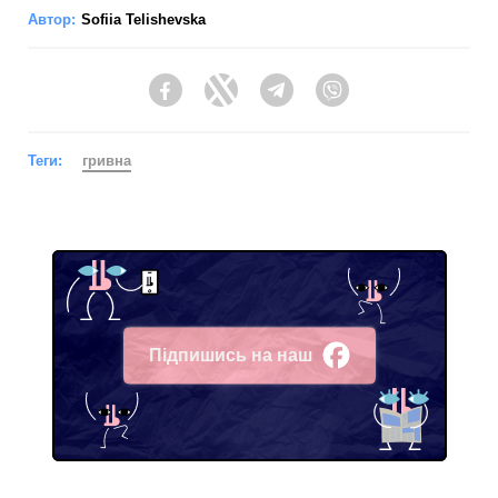
Автор:
Sofiia Telishevska
Facebook
Twitter
Telegram
Viber
Теги:
гривна
Підпишись на наш
Facebook