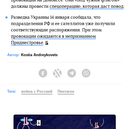
провокаций на Донбассе. Они «под чужим флагом»
должны провести
спецоперацию, которая даст повод
.
Разведка Украины 14 января сообщала, что
подразделения РФ и ее сателлитов уже получили
соответствующие распоряжения. При этом
провокации ожидаются в непризнанном
Приднестровье
.
Автор:
Kostia Andreykovets
Facebook
Twitter
Telegram
Viber
Теги:
война с Россией
Пентагон