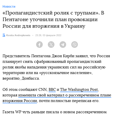
Новости
«Пропагандистский ролик с трупами». В
Пентагоне уточнили план провокации
России для вторжения в Украину
Автор:
Kostia Andreykovets
Дата:
23:29, 03 февраля 2022
Facebook
Twitter
Telegram
Viber
Представитель Пентагона Джон Кирби заявил, что Россия
планирует снять сфабрикованный пропагандистский
ролик якобы нападения украинских сил на российскую
территорию или на «русскоязычное население»,
вероятно, Донбасса.
Об этом сообщают CNN,
ВВС
и
The Washington Post
,
которая
изменила свой материал о рассекреченном плане
вторжения России
, почти полностью переписав его.
Газета WP чуть раньше писала о новом рассекреченном