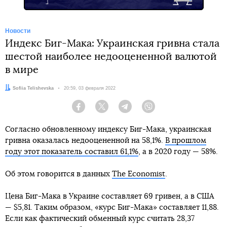
Новости
Индекс Биг-Мака: Украинская гривна стала
шестой наиболее недооцененной валютой
в мире
Автор:
Sofiia Telishevska
Дата:
20:59, 03 февраля 2022
Facebook
Twitter
Telegram
Viber
Согласно обновленному индексу Биг-Мака, украинская
гривна оказалась недооцененной на 58,1%.
В прошлом
году этот показатель составил 61,1%
, а в 2020 году — 58%.
Об этом говорится в данных
The Economist
.
Цена Биг-Мака в Украине составляет 69 гривен, а в США
— $5,81. Таким образом, «курс Биг-Мака» составляет 11,88.
Если как фактический обменный курс считать 28,37