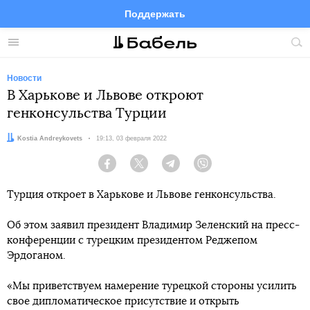
Поддержать
Facebook
Telegram
Twitter
Instagram
Меню
Пои
по
сай
Новости
В Харькове и Львове откроют
генконсульства Турции
Автор:
Kostia Andreykovets
Дата:
19:13, 03 февраля 2022
Facebook
Twitter
Telegram
Viber
Турция откроет в Харькове и Львове генконсульства.
Об этом заявил президент Владимир Зеленский на пресс-
конференции с турецким президентом Реджепом
Эрдоганом.
«Мы приветствуем намерение турецкой стороны усилить
свое дипломатическое присутствие и открыть