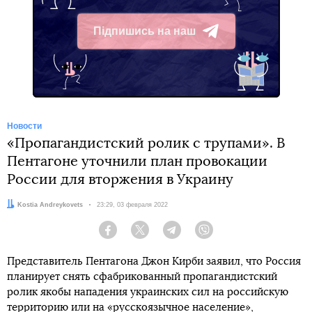
Підпишись на наш
Telegram
Новости
«Пропагандистский ролик с трупами». В
Пентагоне уточнили план провокации
России для вторжения в Украину
Автор:
Kostia Andreykovets
Дата:
23:29, 03 февраля 2022
Facebook
Twitter
Telegram
Viber
Представитель Пентагона Джон Кирби заявил, что Россия
планирует снять сфабрикованный пропагандистский
ролик якобы нападения украинских сил на российскую
территорию или на «русскоязычное население»,