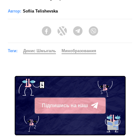
Автор:
Sofiia Telishevska
Facebook
Twitter
Telegram
Viber
Теги:
Денис Шмыгаль
Минобразования
Підпишись на наш
Telegram