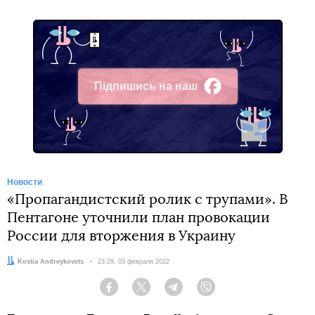
Підпишись на наш
Facebook
Новости
«Пропагандистский ролик с трупами». В
Пентагоне уточнили план провокации
России для вторжения в Украину
Автор:
Kostia Andreykovets
Дата:
23:29, 03 февраля 2022
Facebook
Twitter
Telegram
Viber