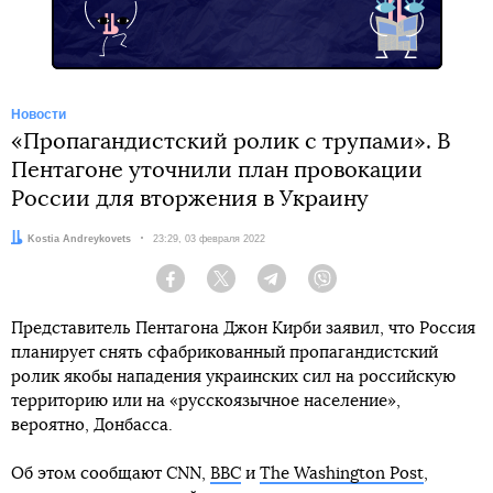
Новости
«Пропагандистский ролик с трупами». В
Пентагоне уточнили план провокации
России для вторжения в Украину
Автор:
Kostia Andreykovets
Дата:
23:29, 03 февраля 2022
Facebook
Twitter
Telegram
Viber
Представитель Пентагона Джон Кирби заявил, что Россия
планирует снять сфабрикованный пропагандистский
ролик якобы нападения украинских сил на российскую
территорию или на «русскоязычное население»,
вероятно, Донбасса.
Об этом сообщают CNN,
ВВС
и
The Washington Post
,