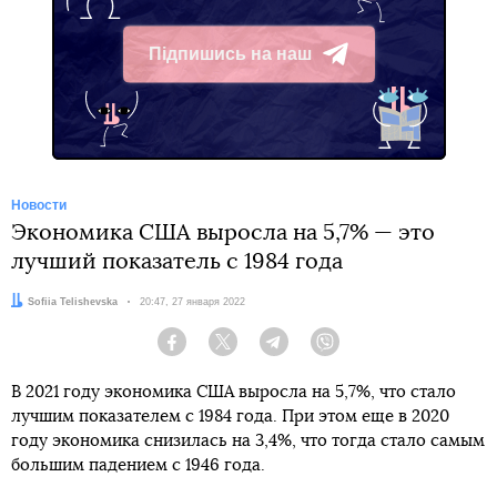
Підпишись на наш
Telegram
Новости
Экономика США выросла на 5,7% — это
лучший показатель с 1984 года
Автор:
Sofiia Telishevska
Дата:
20:47, 27 января 2022
Facebook
Twitter
Telegram
Viber
В 2021 году экономика США выросла на 5,7%, что стало
лучшим показателем с 1984 года. При этом еще в 2020
году экономика снизилась на 3,4%, что тогда стало самым
большим падением с 1946 года.