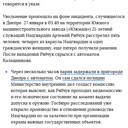
говорится в указе.
Увольнение произошло на фоне инцидента, случившегося
в Днепре. 27 января в 03:40 на территории Южного
машиностроительного завода («Южмаш») 21-летний
служащий Нацгвардии Артемий Рябчук расстрелял пять
человек: четырех из караула Нацгвардии и одну
гражданскую женщину, еще пятеро получили ранения.
После нападения Рябчук скрылся с автоматом
Калашникова.
Через несколько часов
парня задержали в пригороде
Днепра с автоматом
. Он
сам сдался полиции
.
Министерство внутренних дел создаст комиссию,
которая выяснит, как Рябчук проходил медкомиссию
и его психическое состояние на момент выдачи
допуска к оружию. Госбюро расследований уже
открыло производство в отношении руководства
Нацгвардии из-за халатности при организации
охраны важных государственных объектов.