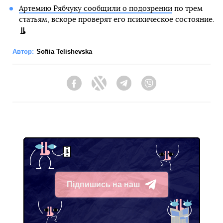
Артемию Рябчуку сообщили о подозрении
по трем
статьям, вскоре проверят его психическое состояние.
Автор:
Sofiia Telishevska
Facebook
Twitter
Telegram
Viber
Підпишись на наш
Telegram