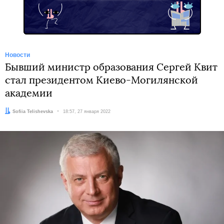
Новости
Бывший министр образования Сергей Квит
стал президентом Киево-Могилянской
академии
Автор:
Sofiia Telishevska
Дата:
18:57, 27 января 2022