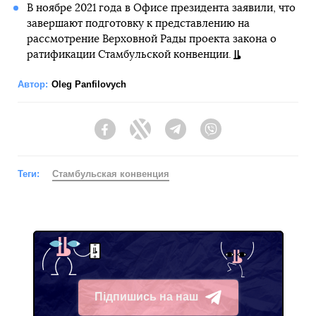
В ноябре 2021 года в Офисе президента заявили, что
завершают подготовку к представлению на
рассмотрение Верховной Рады проекта закона о
ратификации Стамбульской конвенции.
Автор:
Oleg Panfilovych
Facebook
Twitter
Telegram
Viber
Теги:
Стамбульская конвенция
Підпишись на наш
Telegram