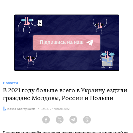
Підпишись на наш
Telegram
Новости
В 2021 году больше всего в Украину ездили
граждане Молдовы, России и Польши
Автор:
Kostia Andreykovets
Дата:
15:17, 27 января 2022
Facebook
Twitter
Telegram
Viber