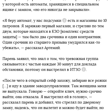
у которой есть автоматы, хранящиеся в специальном
ящике с замком, «но его никогда не закрывали».
«Я беру автомат, у нас
подсумки
есть и магазины по 10
Справка
патронов. Я заряжаю первый магазин, и стреляю по тем
двум, которые находятся в КЗО [комплекс средств
защиты] — там было два срочника и один контрактник.
Один срочник из старшего призыва умудрился как-то
убежать», — рассказал Артемий.
Парень заявил, что знал о том, что тревожная группа
связывается с частью каждые 30 минут для доклада
обстановки, поэтому он выстрелил в
ИТЗО
.
Справка
«После чего в открытый сейф захожу, забираю все рожки
[...] и иду в здание заводоуправления. Там женщина меня
не выпускала. Говорю — откройте ключ, нужно срочно
выйти, она отказала. Я выстрелил ей в голову», —
рассказал парень и добавил, что стрелял по дверному
замку, надеясь, что он вылетит и можно будет выйти, но