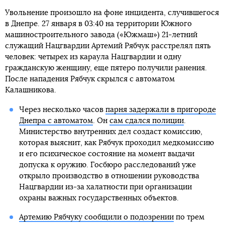
Увольнение произошло на фоне инцидента, случившегося
в Днепре. 27 января в 03:40 на территории Южного
машиностроительного завода («Южмаш») 21-летний
служащий Нацгвардии Артемий Рябчук расстрелял пять
человек: четырех из караула Нацгвардии и одну
гражданскую женщину, еще пятеро получили ранения.
После нападения Рябчук скрылся с автоматом
Калашникова.
Через несколько часов
парня задержали в пригороде
Днепра с автоматом
. Он
сам сдался полиции
.
Министерство внутренних дел создаст комиссию,
которая выяснит, как Рябчук проходил медкомиссию
и его психическое состояние на момент выдачи
допуска к оружию. Госбюро расследований уже
открыло производство в отношении руководства
Нацгвардии из-за халатности при организации
охраны важных государственных объектов.
Артемию Рябчуку сообщили о подозрении
по трем