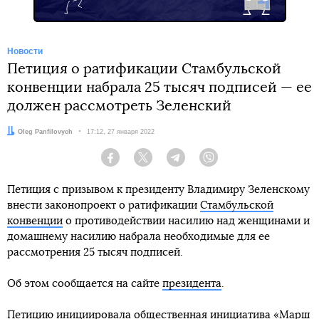
Новости
Петиция о ратификации Стамбульской
конвенции набрала 25 тысяч подписей — ее
должен рассмотреть Зеленский
Автор:
Oleg Panfilovych
Дата:
17:12, 27 января 2022
Facebook
Twitter
Telegram
Viber
Петиция с призывом к президенту Владимиру Зеленскому
внести законопроект о ратификации
Стамбульской
конвенции
о противодействии насилию над женщинами и
домашнему насилию набрала необходимые для ее
рассмотрения 25 тысяч подписей.
Об этом сообщается на сайте
президента
.
Петицию инициировала общественная инициатива «Марш