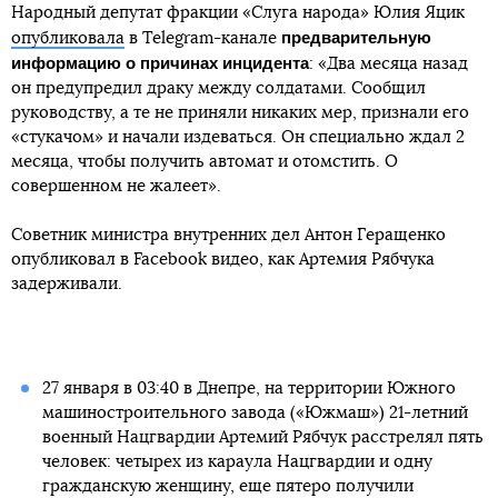
Народный депутат фракции «Слуга народа» Юлия Яцик
предварительную
опубликовала
в Telegram-канале
информацию о причинах инцидента
: «Два месяца назад
он предупредил драку между солдатами. Сообщил
руководству, а те не приняли никаких мер, признали его
«стукачом» и начали издеваться. Он специально ждал 2
месяца, чтобы получить автомат и отомстить. О
совершенном не жалеет».
Советник министра внутренних дел Антон Геращенко
опубликовал в Facebook видео, как Артемия Рябчука
задерживали.
27 января в 03:40 в Днепре, на территории Южного
машиностроительного завода («Южмаш») 21-летний
военный Нацгвардии Артемий Рябчук расстрелял пять
человек: четырех из караула Нацгвардии и одну
гражданскую женщину, еще пятеро получили