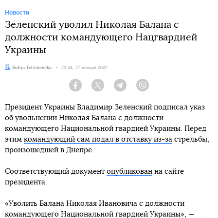
Новости
Зеленский уволил Николая Балана с
должности командующего Нацгвардией
Украины
Автор:
Sofiia Telishevska
Дата:
23:34, 27 января 2022
Facebook
Twitter
Telegram
Viber
Президент Украины Владимир Зеленский подписал указ
об увольнении Николая Балана с должности
командующего Национальной гвардией Украины. Перед
этим
командующий сам подал в отставку из-за
стрельбы,
произошедшей в Днепре.
Соответствующий документ
опубликован
на сайте
президента.
«Уволить Балана Николая Ивановича с должности
командующего Национальной гвардией Украины», —