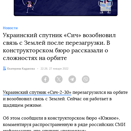
Новости
Украинский спутник «Сич» возобновил
связь с Землей после перезагрузки. В
конструкторском бюро рассказали о
сложностях на орбите
Автор:
Екатерина Кадакова
Дата:
22:26, 27 января 2022
Facebook
Twitter
Telegram
Viber
Украинский спутник «Сич-2-30»
перезагрузился на орбите
и возобновил связь с Землей. Сейчас он работает в
щадящем режиме.
Об этом сообщили в конструкторском бюро «Южное»,
комментируя распространенную в ряде российских СМИ