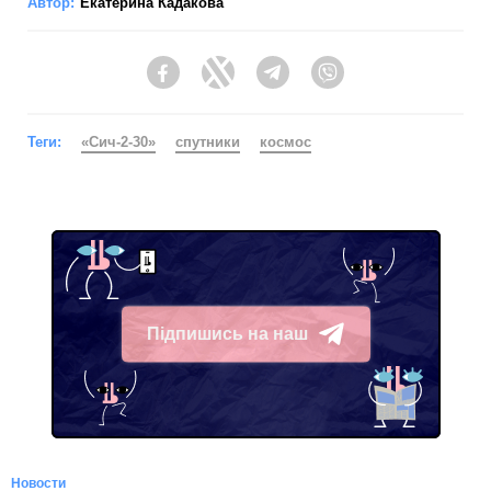
Автор:
Екатерина Кадакова
Facebook
Twitter
Telegram
Viber
Теги:
«Сич-2-30»
спутники
космос
Підпишись на наш
Telegram
Новости