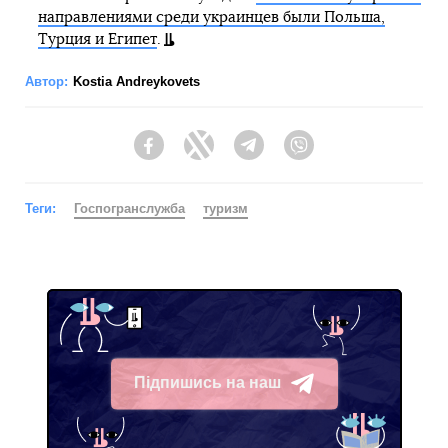
направлениями среди украинцев были Польша,
Турция и Египет
.
Автор:
Kostia Andreykovets
Facebook
Twitter
Telegram
Viber
Теги:
Госпогранслужба
туризм
Підпишись на наш
Telegram