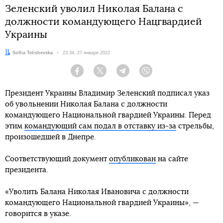
Зеленский уволил Николая Балана с
должности командующего Нацгвардией
Украины
Автор:
Sofiia Telishevska
Дата:
23:34, 27 января 2022
Facebook
Twitter
Telegram
Viber
Президент Украины Владимир Зеленский подписал указ
об увольнении Николая Балана с должности
командующего Национальной гвардией Украины. Перед
этим
командующий сам подал в отставку из-за
стрельбы,
произошедшей в Днепре.
Соответствующий документ
опубликован
на сайте
президента.
«Уволить Балана Николая Ивановича с должности
командующего Национальной гвардией Украины», —
говорится в указе.