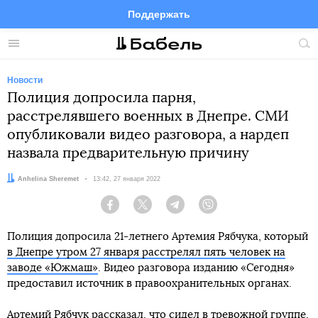
Поддержать
Facebook
Telegram
Twitter
Instagram
Меню
Пои
по
сай
Новости
Полиция допросила парня,
расстрелявшего военных в Днепре. СМИ
опубликовали видео разговора, а нардеп
назвала предварительную причину
Автор:
Anhelina Sheremet
Дата:
13:42, 27 января 2022
Facebook
Twitter
Telegram
Viber
Полиция допросила 21-летнего Артемия Рябчука, который
в Днепре утром 27 января расстрелял пять человек на
заводе «Южмаш»
. Видео разговора изданию «Сегодня»
предоставил источник в правоохранительных органах.
Артемий Рябчук рассказал, что сидел в тревожной группе,