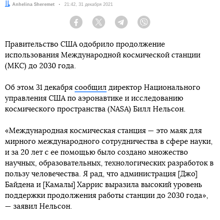
Автор:
Anhelina Sheremet
Дата:
21:42, 31 декабря 2021
Facebook
Twitter
Telegram
Viber
Правительство США одобрило продолжение
использования Международной космической станции
(МКС) до 2030 года.
Об этом 31 декабря
сообщил
директор Национального
управления США по аэронавтике и исследованию
космического пространства (NASA) Билл Нельсон.
«Международная космическая станция — это маяк для
мирного международного сотрудничества в сфере науки,
и за 20 лет с ее помощью было создано множество
научных, образовательных, технологических разработок в
пользу человечества. Я рад, что администрация [Джо]
Байдена и [Камалы] Харрис выразила высокий уровень
поддержки продолжения работы станции до 2030 года»,
— заявил Нельсон.