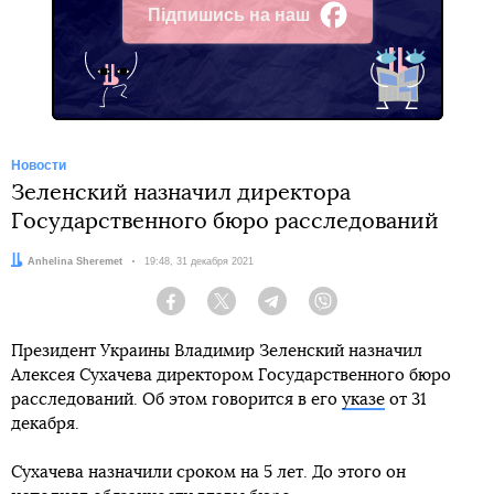
Підпишись на наш
Facebook
Новости
Зеленский назначил директора
Государственного бюро расследований
Автор:
Anhelina Sheremet
Дата:
19:48, 31 декабря 2021
Facebook
Twitter
Telegram
Viber
Президент Украины Владимир Зеленский назначил
Алексея Сухачева директором Государственного бюро
расследований. Об этом говорится в его
указе
от 31
декабря.
Сухачева назначили сроком на 5 лет. До этого он