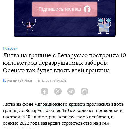
Підпишись на наш
Facebook
Новости
Литва на границе с Беларусью построила 10
километров неразрушаемых заборов.
Осенью так будет вдоль всей границы
Автор:
Anhelina Sheremet
Дата:
16:32, 31 декабря 2021
Facebook
Twitter
Telegram
Viber
Литва на фоне
миграционного кризиса
проложила вдоль
границы с Беларусью более 150 км колючей проволоки и
построила 10 километров неразрушаемых заборов, а
осенью 2022 года завершит строительство на всем