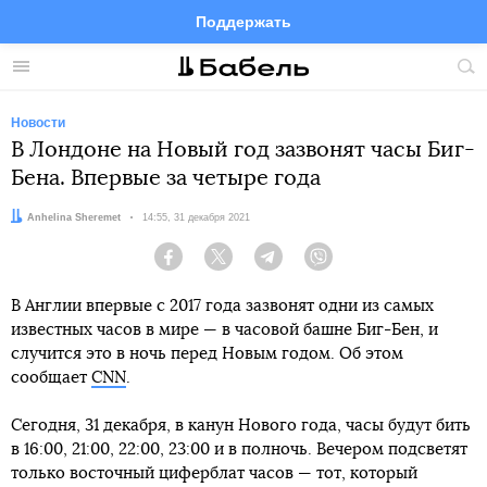
Поддержать
Facebook
Telegram
Twitter
Instagram
Меню
Пои
по
сай
Новости
В Лондоне на Новый год зазвонят часы Биг-
Бена. Впервые за четыре года
Автор:
Anhelina Sheremet
Дата:
14:55, 31 декабря 2021
Facebook
Twitter
Telegram
Viber
В Англии впервые с 2017 года зазвонят одни из самых
известных часов в мире — в часовой башне Биг-Бен, и
случится это в ночь перед Новым годом. Об этом
сообщает
CNN
.
Сегодня, 31 декабря, в канун Нового года, часы будут бить
в 16:00, 21:00, 22:00, 23:00 и в полночь. Вечером подсветят
только восточный циферблат часов — тот, который