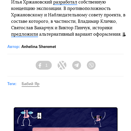
Илья Хржановский
разработал
собственную
концепцию экспозиции. В противоположность
Хржановскому и Наблюдательному совету проекта, в
составе которого, в частности, Владимир Кличко,
Святослав Вакарчук и Виктор Пинчук, историки
предложили
альтернативный вариант оформления.
Автор:
Anhelina Sheremet
1
Facebook
Twitter
Telegram
Viber
Теги:
Бабий Яр