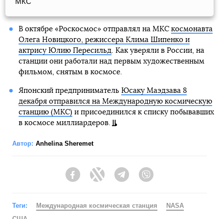
МКС
В октябре «Роскосмос» отправлял на МКС
космонавта
Олега Новицкого, режиссера Клима Шипенко и
актрису Юлию Пересильд
. Как уверяли в России, на
станции они работали над первым художественным
фильмом, снятым в космосе.
Японский предприниматель
Юсаку Маэдзава 8
декабря отправился на Международную космическую
станцию (МКС)
и присоединился к списку побывавших
в космосе миллиардеров.
Автор:
Anhelina Sheremet
Facebook
Twitter
Telegram
Viber
Теги:
Международная космическая станция
NASA
США