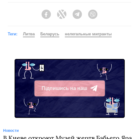
Facebook
Twitter
Telegram
Viber
Теги:
Литва
Беларусь
нелегальные мигранты
Підпишись на наш
Telegram
Новости
В Киеве откроют Музей жертв Бабьего Яра