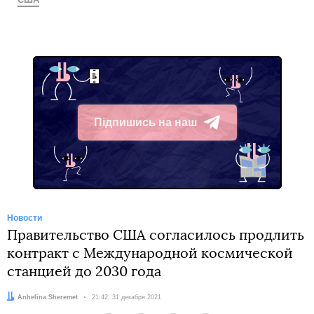
Підпишись на наш
Telegram
Новости
Правительство США согласилось продлить
контракт с Международной космической
станцией до 2030 года
Автор:
Anhelina Sheremet
Дата:
21:42, 31 декабря 2021