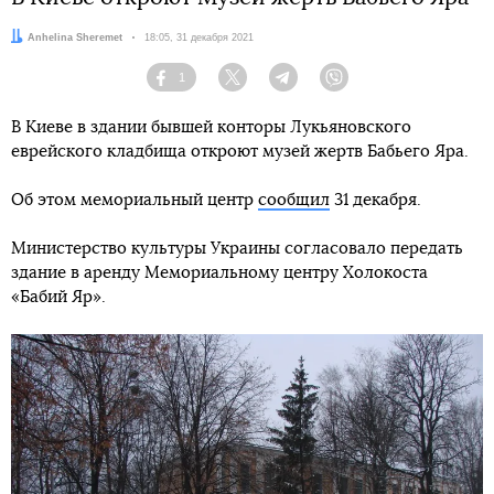
Автор:
Anhelina Sheremet
Дата:
18:05, 31 декабря 2021
1
Facebook
Twitter
Telegram
Viber
В Киеве в здании бывшей конторы Лукьяновского
еврейского кладбища откроют музей жертв Бабьего Яра.
Об этом мемориальный центр
сообщил
31 декабря.
Министерство культуры Украины согласовало передать
здание в аренду Мемориальному центру Холокоста
«Бабий Яр».