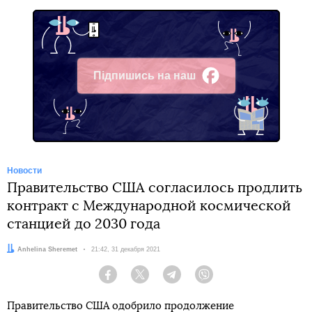
Підпишись на наш
Facebook
Новости
Правительство США согласилось продлить
контракт с Международной космической
станцией до 2030 года
Автор:
Anhelina Sheremet
Дата:
21:42, 31 декабря 2021
Facebook
Twitter
Telegram
Viber
Правительство США одобрило продолжение