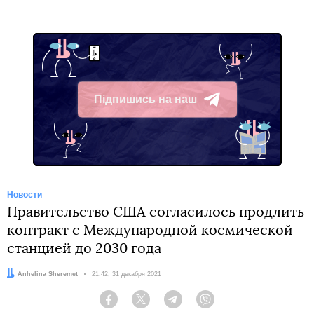
Підпишись на наш
Telegram
Новости
Правительство США согласилось продлить
контракт с Международной космической
станцией до 2030 года
Автор:
Anhelina Sheremet
Дата:
21:42, 31 декабря 2021
Facebook
Twitter
Telegram
Viber