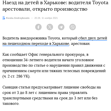
Наезд на детей в Харькове: водителя Toyota
арестовали, открыто производство
Автор:
Kostia Andreykovets
Дата:
20:28, 11 ноября 2021
Facebook
Twitter
Telegram
Viber
Водитель внедорожника Toyota, который
сбил двух детей
на пешеходном переходе в Харькове
, арестован.
Как сообщает Офис генерального прокурора, в
отношении 34-летнего водителя начато уголовное
производство по статье о нарушении правил движения с
причинением смерти или тяжких телесных повреждений
(ч. 2 ст. 286 УК).
Санкция статьи предусматривает лишение свободы на
срок от 3 до 8 лет с лишением права управлять
транспортными средствами на срок до 3 лет или без
такового.