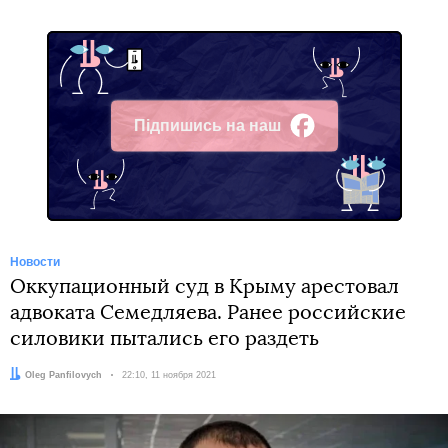
Підпишись на наш
Facebook
Новости
Оккупационный суд в Крыму арестовал
адвоката Семедляева. Ранее российские
силовики пытались его раздеть
Автор:
Oleg Panfilovych
Дата:
22:10, 11 ноября 2021