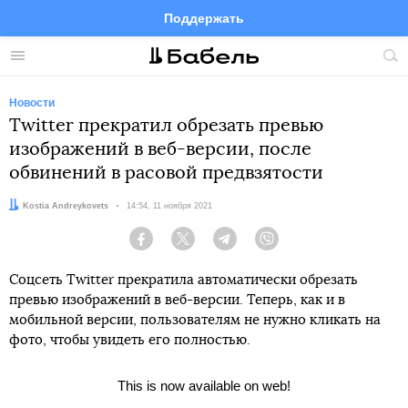
Поддержать
Facebook
Telegram
Twitter
Instagram
Меню
Пои
по
сай
Новости
Twitter прекратил обрезать превью
изображений в веб-версии, после
обвинений в расовой предвзятости
Автор:
Kostia Andreykovets
Дата:
14:54, 11 ноября 2021
Facebook
Twitter
Telegram
Viber
Соцсеть Twitter прекратила автоматически обрезать
превью изображений в веб-версии. Теперь, как и в
мобильной версии, пользователям не нужно кликать на
фото, чтобы увидеть его полностью.
This is now available on web!