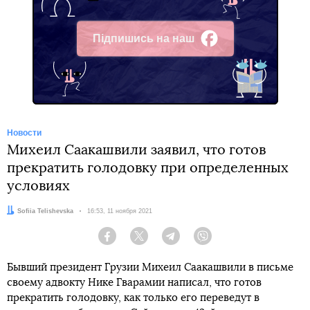
Підпишись на наш
Facebook
Новости
Михеил Саакашвили заявил, что готов
прекратить голодовку при определенных
условиях
Автор:
Sofiia Telishevska
Дата:
16:53, 11 ноября 2021
Facebook
Twitter
Telegram
Viber
Бывший президент Грузии Михеил Саакашвили в письме
своему адвокту Нике Гварамии написал, что готов
прекратить голодовку, как только его переведут в