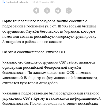
Автор:
Kostia Andreykovets
Дата:
18:50, 11 ноября 2021
Facebook
Twitter
Telegram
Viber
Офис генерального прокурора заочно сообщил о
подозрении в госизмене (ч. 1 ст. 111 УК) восьми бывшим
сотрудникам Службы безопасности Украины, которые
помогали создать российскую хакерскую группировку
Armagedon и работали в ее составе.
Об этом сообщает пресс-служба ОГП.
Указано, что бывшие сотрудники СБУ сейчас являются
офицерами российской Федеральной службы
безопасности. По данным следствия, ФСБ, а именно —
московский 18-й центр информационной безопасности,
считается куратором Armagedon.
Указанные подозреваемые были сотрудниками главного
управления СБУ в Крыму и занимались информационной
безопасностью. После перехода на сторону российских