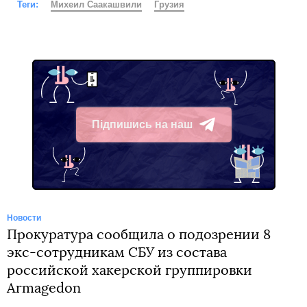
Теги:
Михеил Саакашвили
Грузия
Підпишись на наш
Telegram
Новости
Прокуратура сообщила о подозрении 8
экс-сотрудникам СБУ из состава
российской хакерской группировки
Armagedon