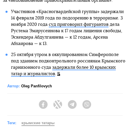
за «неповиновение правоохранительным органам».
Участников «Красногвардейской группы» задержали
14 февраля 2019 года по подозрению в терроризме. 3
ноября 2020 года
суд приговорил фигурантов
дела
Рустема Эмирусеинова к 17 годам лишения свободы,
Эскендера Абдулганиева — к 12 годам, Арсена
Абхаирова — к 13.
25 октября утром в оккупированном Симферополе
под зданием подконтрольного россиянам Крымского
гарнизонного суда
задержали более 10 крымских
татар и журналистов
.
Автор:
Oleg Panfilovych
Facebook
Twitter
Telegram
Viber
Теги:
крымские татары