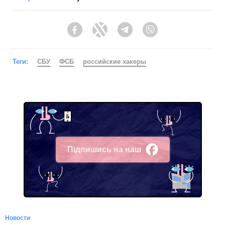
Facebook
Twitter
Telegram
Viber
Теги:
СБУ
ФСБ
российские хакеры
Підпишись на наш
Facebook
Новости