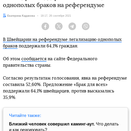
однополых браков на референдуме
Автор:
Екатерина Кадакова
Дата:
18:17, 26 сентября 2021
Facebook
Twitter
Telegram
Viber
В Швейцарии на референдуме легализацию однополых
браков
поддержали 64,1% граждан.
Об этом
сообщается
на сайте Федерального
правительства страны.
Согласно результатам голосования, явка на референдуме
составила 52,60%. Предложение «Брак для всех»
поддержали 64,1% швейцарцев, против высказались
35,9%.
Читайте также:
Близкий человек совершил каминг-аут.
Что делать
и как реагировать?