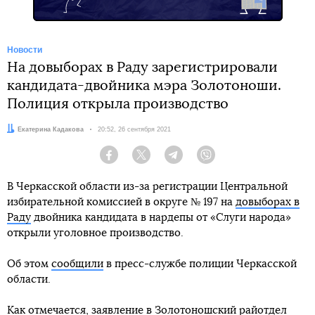
Новости
На довыборах в Раду зарегистрировали
кандидата-двойника мэра Золотоноши.
Полиция открыла производство
Автор:
Екатерина Кадакова
Дата:
20:52, 26 сентября 2021
Facebook
Twitter
Telegram
Viber
В Черкасской области из-за регистрации Центральной
избирательной комиссией в округе № 197 на
довыборах в
Раду
двойника кандидата в нардепы от «Слуги народа»
открыли уголовное производство.
Об этом
сообщили
в пресс-службе полиции Черкасской
области.
Как отмечается, заявление в Золотоношский райотдел