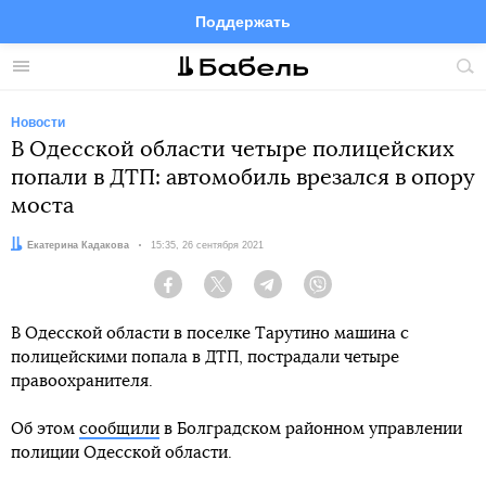
Поддержать
Facebook
Telegram
Twitter
Instagram
Меню
Пои
по
сай
Новости
В Одесской области четыре полицейских
попали в ДТП: автомобиль врезался в опору
моста
Автор:
Екатерина Кадакова
Дата:
15:35, 26 сентября 2021
Facebook
Twitter
Telegram
Viber
В Одесской области в поселке Тарутино машина с
полицейскими попала в ДТП, пострадали четыре
правоохранителя.
Об этом
сообщили
в Болградском районном управлении
полиции Одесской области.