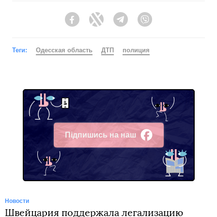
Facebook
Twitter
Telegram
Viber
Теги:
Одесская область
ДТП
полиция
Підпишись на наш
Facebook
Новости
Швейцария поддержала легализацию