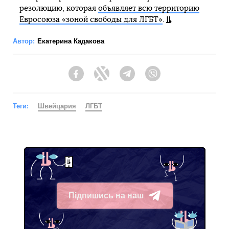
резолюцию, которая
объявляет всю территорию
Евросоюза «зоной свободы для ЛГБТ»
.
Автор:
Екатерина Кадакова
Facebook
Twitter
Telegram
Viber
Теги:
Швейцария
ЛГБТ
Підпишись на наш
Telegram