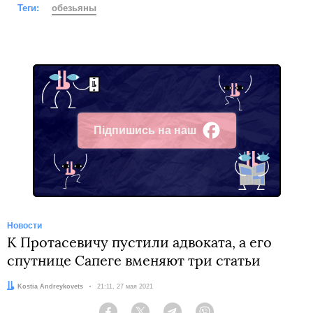
Теги:
обезьяны
Підпишись на наш
Facebook
Новости
К Протасевичу пустили адвоката, а его
спутнице Сапеге вменяют три статьи
Автор:
Kostia Andreykovets
Дата:
21:11, 27 мая 2021