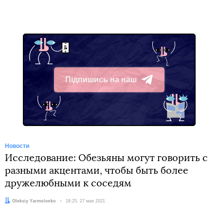
Підпишись на наш
Telegram
Новости
Исследование: Обезьяны могут говорить с
разными акцентами, чтобы быть более
дружелюбными к соседям
Автор:
Oleksiy Yarmolenko
Дата:
18:25, 27 мая 2021