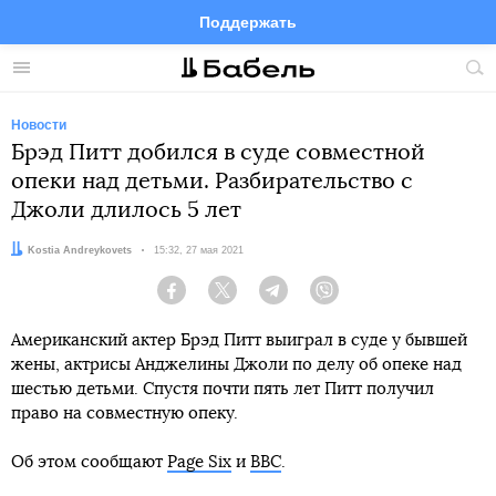
Поддержать
Facebook
Telegram
Twitter
Instagram
Меню
Пои
по
сай
Новости
Брэд Питт добился в суде совместной
опеки над детьми. Разбирательство с
Джоли длилось 5 лет
Автор:
Kostia Andreykovets
Дата:
15:32, 27 мая 2021
Facebook
Twitter
Telegram
Viber
Американский актер Брэд Питт выиграл в суде у бывшей
жены, актрисы Анджелины Джоли по делу об опеке над
шестью детьми. Спустя почти пять лет Питт получил
право на совместную опеку.
Об этом сообщают
Page Six
и
BBC
.