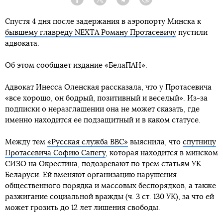
Facebook
Twitter
Telegram
Viber
Спустя 4 дня после задержания в аэропорту Минска к
бывшему главреду NEXTA Роману Протасевичу
пустили
адвоката.
Об этом сообщает издание «БелаПАН».
Адвокат Инесса Оленская рассказала, что у Протасевича
«все хорошо, он бодрый, позитивный и веселый». Из-за
подписки о неразглашении она не может сказать, где
именно находится ее подзащитный и в каком статусе.
Между тем
«Русская служба ВВС»
выяснила, что
спутницу
Протасевича Софию Сапегу
, которая находится в минском
СИЗО на Окрестина, подозревают по трем статьям УК
Беларуси. Ей вменяют организацию нарушения
общественного порядка и массовых беспорядков, а также
разжигание социальной вражды (ч. 3 ст. 130 УК), за что ей
может грозить до 12 лет лишения свободы.