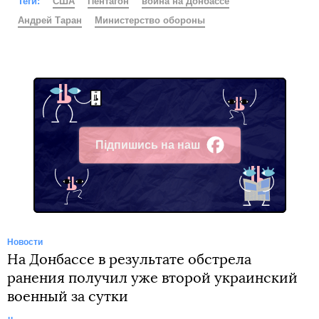
Теги:
США
Пентагон
война на Донбассе
Андрей Таран
Министерство обороны
Підпишись на наш
Facebook
Новости
На Донбассе в результате обстрела
ранения получил уже второй украинский
военный за сутки