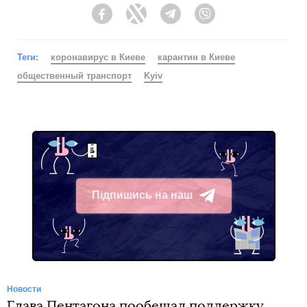
Facebook
Twitter
Telegram
Viber
Теги:
коронавирус в Киеве
карантин в Киеве
общественный транспорт
Kyiv
Підпишись на наш
Telegram
Новости
Глава Пентагона пообещал поддержку