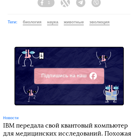
1
Facebook
Twitter
Telegram
Viber
Теги:
биология
наука
животные
эволюция
Підпишись на наш
Facebook
Новости
IBM передала свой квантовый компьютер
для медицинских исследований. Похожая