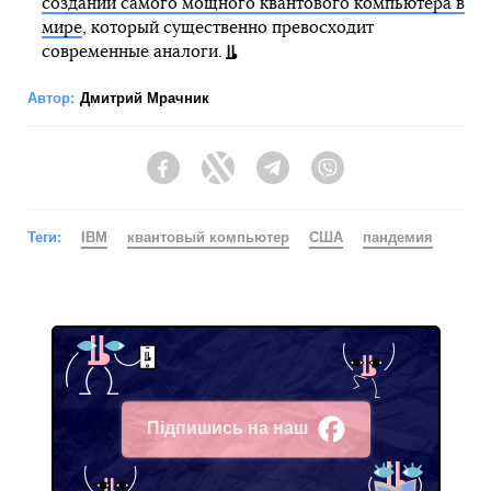
создании самого мощного квантового компьютера в
мире
, который существенно превосходит
современные аналоги.
Автор:
Дмитрий Мрачник
Facebook
Twitter
Telegram
Viber
Теги:
IBM
квантовый компьютер
США
пандемия
Підпишись на наш
Facebook