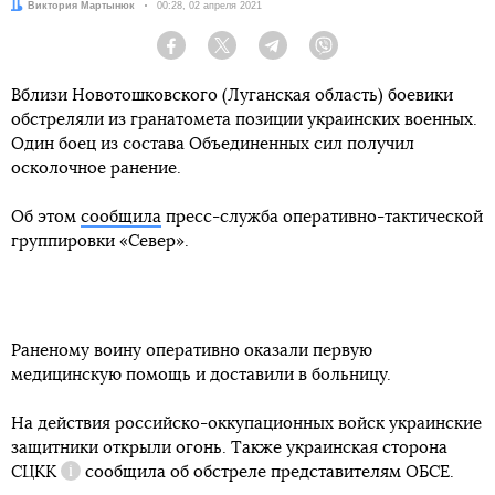
Автор:
Виктория Мартынюк
Дата:
00:28, 02 апреля 2021
Facebook
Twitter
Telegram
Viber
Вблизи Новотошковского (Луганская область) боевики
обстреляли из гранатомета позиции украинских военных.
Один боец из состава Объединенных сил получил
осколочное ранение.
Об этом
сообщила
пресс-служба оперативно-тактической
группировки «Север».
Раненому воину оперативно оказали первую
медицинскую помощь и доставили в больницу.
На действия российско-оккупационных войск украинские
защитники открыли огонь. Также украинская сторона
СЦКК
сообщила об обстреле представителям ОБСЕ.
Справка