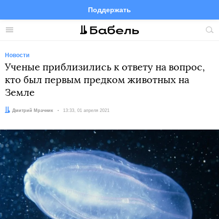
Поддержать
Facebook
Telegram
Twitter
Instagram
Меню
Пои
по
сай
Новости
Ученые приблизились к ответу на вопрос,
кто был первым предком животных на
Земле
Автор:
Дмитрий Мрачник
Дата:
13:33, 01 апреля 2021