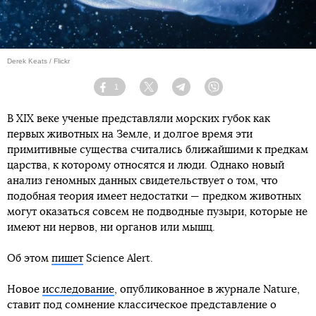
Derek Keats / Flickr
1
Facebook
Twitter
Telegram
Viber
В XIX веке ученые представляли морских губок как
первых животных на Земле, и долгое время эти
примитивные существа считались ближайшими к предкам
царства, к которому относятся и люди. Однако новый
анализ геномных данных свидетельствует о том, что
подобная теория имеет недостатки — предком животных
могут оказаться совсем не подводные пузыри, которые не
имеют ни нервов, ни органов или мышц.
Об этом
пишет
Science Alert.
Новое
исследование
, опубликованное в журнале Nature,
ставит под сомнение классическое представление о