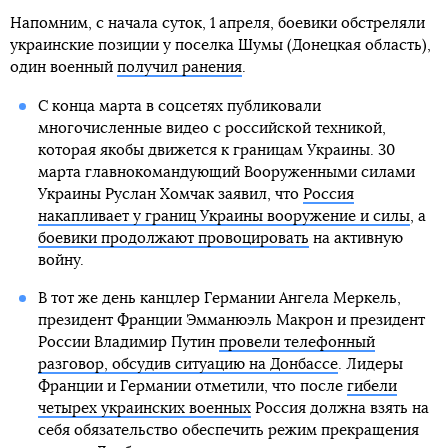
Напомним, с начала суток, 1 апреля, боевики обстреляли
украинские позиции у поселка Шумы (Донецкая область),
один военный
получил ранения
.
С конца марта в соцсетях публиковали
многочисленные видео с российской техникой,
которая якобы движется к границам Украины. 30
марта главнокомандующий Вооруженными силами
Украины Руслан Хомчак заявил, что
Россия
накапливает у границ Украины вооружение и силы
, а
боевики продолжают провоцировать
на активную
войну.
В тот же день канцлер Германии Ангела Меркель,
президент Франции Эмманюэль Макрон и президент
России Владимир Путин
провели телефонный
разговор, обсудив ситуацию на Донбассе
. Лидеры
Франции и Германии отметили, что после
гибели
четырех украинских военных
Россия должна взять на
себя обязательство обеспечить режим прекращения