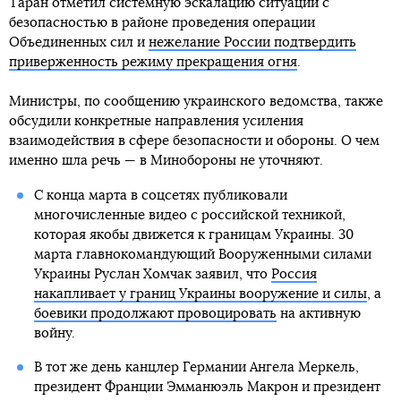
Таран отметил системную эскалацию ситуации с
безопасностью в районе проведения операции
Объединенных сил и
нежелание России подтвердить
приверженность режиму прекращения огня
.
Министры, по сообщению украинского ведомства, также
обсудили конкретные направления усиления
взаимодействия в сфере безопасности и обороны. О чем
именно шла речь — в Минобороны не уточняют.
С конца марта в соцсетях публиковали
многочисленные видео с российской техникой,
которая якобы движется к границам Украины. 30
марта главнокомандующий Вооруженными силами
Украины Руслан Хомчак заявил, что
Россия
накапливает у границ Украины вооружение и силы
, а
боевики продолжают провоцировать
на активную
войну.
В тот же день канцлер Германии Ангела Меркель,
президент Франции Эмманюэль Макрон и президент