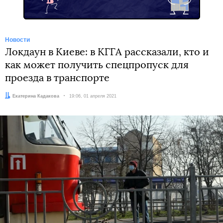
Новости
Локдаун в Киеве: в КГГА рассказали, кто и
как может получить спецпропуск для
проезда в транспорте
Автор:
Екатерина Кадакова
Дата:
19:06, 01 апреля 2021