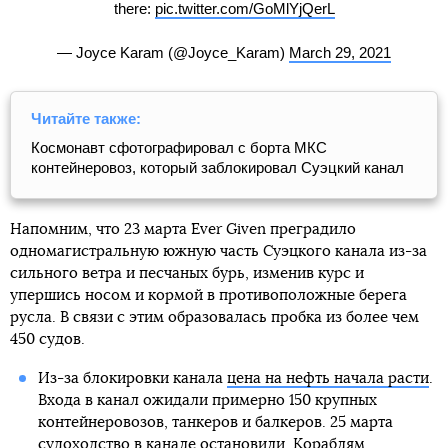
there:
pic.twitter.com/GoMlYjQerL
— Joyce Karam (@Joyce_Karam)
March 29, 2021
Читайте также:
Космонавт сфотографировал с борта МКС
контейнеровоз, который заблокировал Суэцкий канал
Напомним, что 23 марта Ever Given преградило
одномагистральную южную часть Суэцкого канала из-за
сильного ветра и песчаных бурь, изменив курс и
упершись носом и кормой в противоположные берега
русла. В связи с этим образовалась пробка из более чем
450 судов.
Из-за блокировки канала
цена на нефть начала расти
.
Входа в канал ожидали примерно 150 крупных
контейнеровозов, танкеров и балкеров. 25 марта
судоходство в канале остановили
. Кораблям