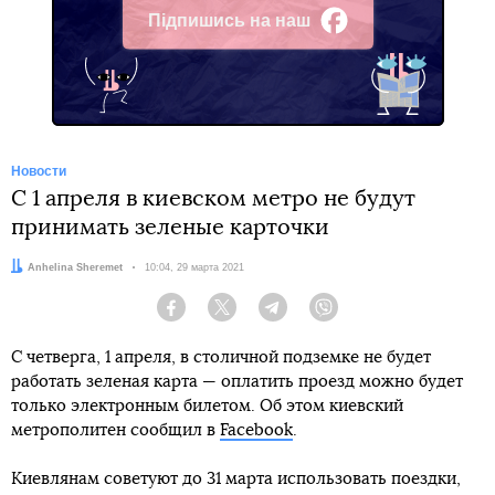
Підпишись на наш
Facebook
Новости
С 1 апреля в киевском метро не будут
принимать зеленые карточки
Автор:
Anhelina Sheremet
Дата:
10:04, 29 марта 2021
Facebook
Twitter
Telegram
Viber
С четверга, 1 апреля, в столичной подземке не будет
работать зеленая карта — оплатить проезд можно будет
только электронным билетом. Об этом киевский
метрополитен сообщил в
Facebook
.
Киевлянам советуют до 31 марта использовать поездки,