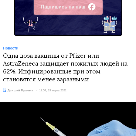
Підпишись на наш
Facebook
Новости
Одна доза вакцины от Pfizer или
AstraZeneca защищает пожилых людей на
62%. Инфицированные при этом
становятся менее заразными
Автор:
Дмитрий Мрачник
Дата:
12:57, 29 марта 2021