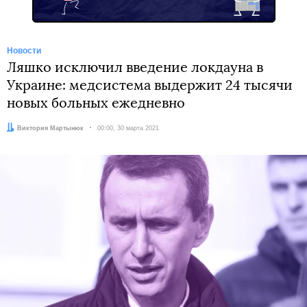
Новости
Ляшко исключил введение локдауна в
Украине: медсистема выдержит 24 тысячи
новых больных ежедневно
Автор:
Виктория Мартынюк
Дата:
00:00, 30 марта 2021