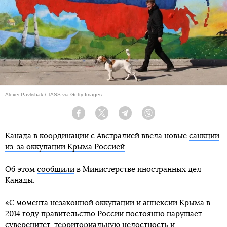
Alexei Pavlishak \ TASS via Getty Images
Facebook
Twitter
Telegram
Viber
Канада в координации с Австралией ввела новые
санкции
из-за оккупации Крыма Россией
.
Об этом
сообщили
в Министерстве иностранных дел
Канады.
«С момента незаконной оккупации и аннексии Крыма в
2014 году правительство России постоянно нарушает
суверенитет, территориальную целостность и