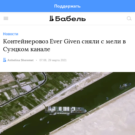
Поддержать
Facebook
Telegram
Twitter
Instagram
Меню
Пои
по
сай
Новости
Контейнеровоз Ever Given сняли с мели в
Суэцком канале
Автор:
Anhelina Sheremet
Дата:
07:06, 29 марта 2021