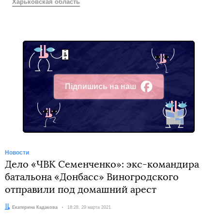
Харьковская область
Підпишись на наш
Facebook
Новости
Дело «ЧВК Семенченко»: экс-командира
батальона «Донбасс» Виногродского
отправили под домашний арест
Автор:
Екатерина Кадакова
Дата:
18:28, 29 марта 2021