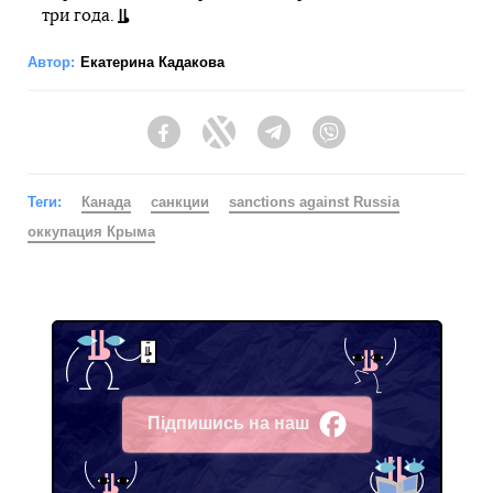
три года.
Автор:
Екатерина Кадакова
Facebook
Twitter
Telegram
Viber
Теги:
Канада
санкции
sanctions against Russia
оккупация Крыма
Підпишись на наш
Facebook