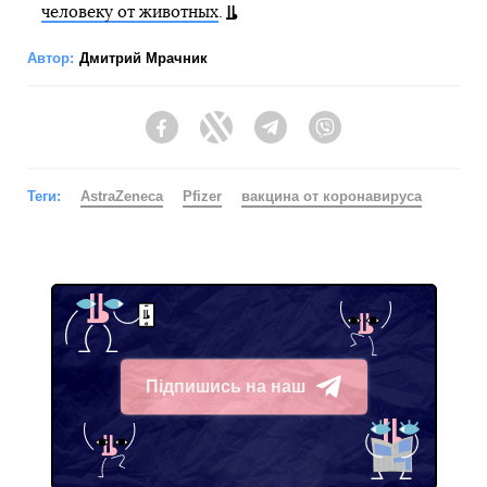
человеку от животных
.
Автор:
Дмитрий Мрачник
Facebook
Twitter
Telegram
Viber
Теги:
AstraZeneca
Pfizer
вакцина от коронавируса
Підпишись на наш
Telegram