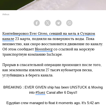
Airbus
Facebook
Twitter
Telegram
Viber
Контейнеровоз Ever Given, севший на мель в Суэцком
канале
23 марта, подняли на поверхность воды. Пока
неизвестно, как скоро восстановится движение по каналу.
Об этом сообщает
Bloomberg
со ссылкой на морскую
транспортную компанию Inchcape.
Прорыв в спасательной операции произошел после того,
как землекопы извлекли 27 тысяч кубометров песка,
углубившись в берега канала.
BREAKING : EVER GIVEN ship has been UNSTUCK & Moving
into
#Suez
Canal after 6 Days!!
Egyptian crew managed to float it moments ago. It’s 5:42 am