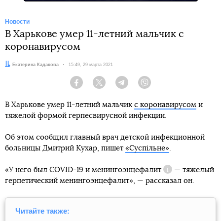
Новости
В Харькове умер 11-летний мальчик с
коронавирусом
Автор:
Екатерина Кадакова
Дата:
15:49, 29 марта 2021
Facebook
Twitter
Telegram
Viber
В Харькове умер 11-летний мальчик
с коронавирусом
и
тяжелой формой герпесвирусной инфекции.
Об этом сообщил главный врач детской инфекционной
больницы Дмитрий Кухар, пишет
«Суспільне»
.
«У него был COVID-19 и
менингоэнцефалит
— тяжелый
Справка
герпетический менингоэнцефалит», — рассказал он.
Читайте также: