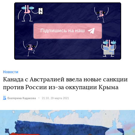
Підпишись на наш
Telegram
Новости
Канада с Австралией ввела новые санкции
против России из-за оккупации Крыма
Автор:
Екатерина Кадакова
Дата:
21:10, 29 марта 2021