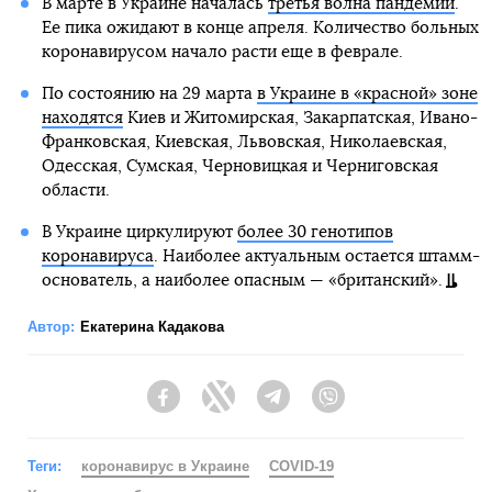
В марте в Украине началась
третья волна пандемии
.
Ее пика ожидают в конце апреля. Количество больных
коронавирусом начало расти еще в феврале.
По состоянию на 29 марта
в Украине в «красной» зоне
находятся
Киев и Житомирская, Закарпатская, Ивано-
Франковская, Киевская, Львовская, Николаевская,
Одесская, Сумская, Черновицкая и Черниговская
области.
В Украине циркулируют
более 30 генотипов
коронавируса
. Наиболее актуальным остается штамм-
основатель, а наиболее опасным — «британский».
Автор:
Екатерина Кадакова
Facebook
Twitter
Telegram
Viber
Теги:
коронавирус в Украине
COVID-19