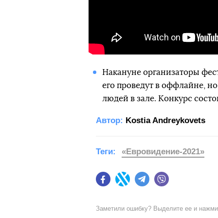
Накануне организаторы фест
его проведут в оффлайне, н
людей в зале. Конкурс состо
Автор:
Kostia Andreykovets
Теги:
«Евровидение-2021»
Facebook
Twitter
Telegram
Viber
Заметили ошибку? Выделите ее и нажм