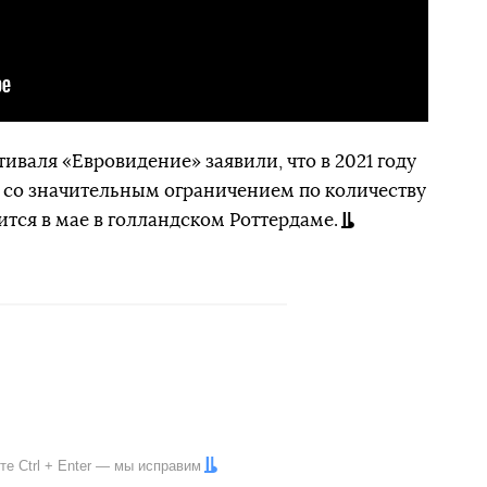
иваля «Евровидение» заявили, что в 2021 году
о со значительным ограничением по количеству
ится в мае в голландском Роттердаме.
ите
Ctrl
+
Enter
— мы исправим