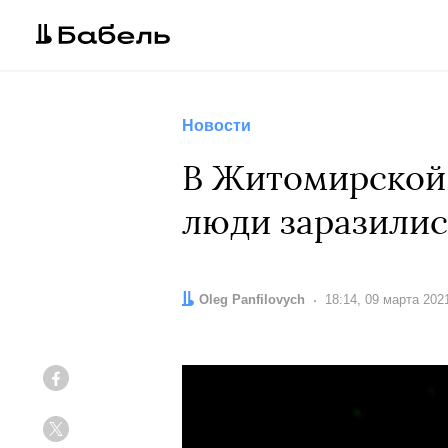
Новости
В Житомирской 
люди заразилис
Автор:
Oleg Panfilovych
Дата:
18:14, 09 марта 202
Facebook
Twitter