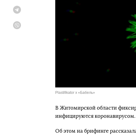
Telegram
Viber
Plastifikator x «Бабель»
В Житомирской области фиксиру
инфицируются коронавирусом.
Об этом на брифинге рассказа