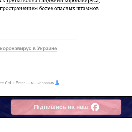
ась
третья волна пандемии коронавируса
,
аспространением более опасных штаммов
коронавирус в Украине
ите
Ctrl
+
Enter
— мы исправим
Підпишись на наш
Facebook