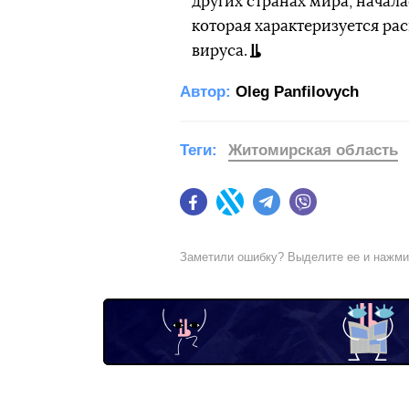
других странах мира, начал
которая характеризуется р
вируса.
Автор:
Oleg Panfilovych
Теги:
Житомирская область
Facebook
Twitter
Telegram
Viber
Заметили ошибку? Выделите ее и нажм