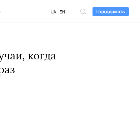
Поддержать
е
Поиск
UA
EN
по
сайту
чаи, когда
раз