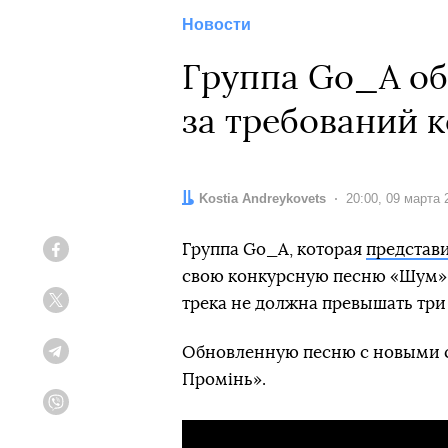
Новости
Группа Go_A об
за требований 
Автор:
Kostia Andreykovets
Дата:
20:00, 09 марта 
Группа Go_A, которая
представ
Facebook
свою конкурсную песню «Шум» и
трека не должна превышать три
Twitter
Обновленную песню с новыми с
Telegram
Промінь».
Viber