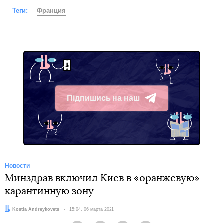
Теги:
Франция
Підпишись на наш
Telegram
Новости
Минздрав включил Киев в «оранжевую»
карантинную зону
Автор:
Kostia Andreykovets
Дата:
15:04, 06 марта 2021