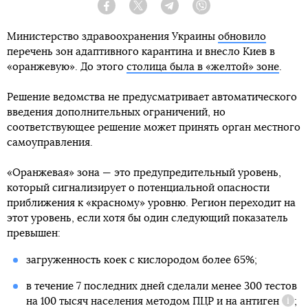
Facebook
Twitter
Telegram
Viber
Министерство здравоохранения Украины
обновило
перечень зон адаптивного карантина и внесло Киев в
«оранжевую». До этого
столица была в «желтой» зоне
.
Решение ведомства не предусматривает автоматического
введения дополнительных ограничений, но
соответствующее решение может принять орган местного
самоуправления.
«Оранжевая» зона — это предупредительный уровень,
который сигнализирует о потенциальной опасности
приближения к «красному» уровню. Регион переходит на
этот уровень, если хотя бы один следующий показатель
превышен:
загруженность коек с кислородом более 65%;
в течение 7 последних дней сделали менее 300 тестов
на 100 тысяч населения методом ПЦР и
на антиген
;
Спра