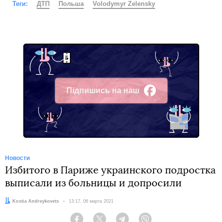
Теги:
ДТП
Польша
Volodymyr Zelensky
Підпишись на наш
Facebook
Новости
Избитого в Париже украинского подростка
выписали из больницы и допросили
Автор:
Kostia Andreykovets
Дата:
13:17, 06 марта 2021