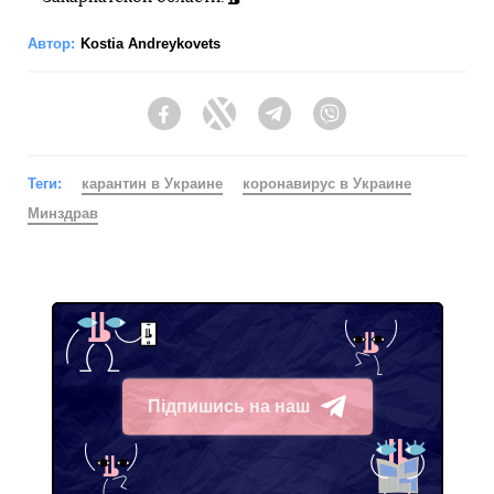
Автор:
Kostia Andreykovets
Facebook
Twitter
Telegram
Viber
Теги:
карантин в Украине
коронавирус в Украине
Минздрав
Підпишись на наш
Telegram