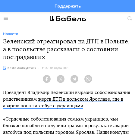
Поддержать
Facebook
Telegram
Twitter
Instagram
Меню
Пои
по
сай
Новости
Зеленский отреагировал на ДТП в Польше,
а в посольстве рассказали о состоянии
пострадавших
Автор:
Kostia Andreykovets
Дата:
11:37, 06 марта 2021
Facebook
Twitter
Telegram
Viber
Президент Владимир Зеленский выразил соболезнования
родственникам
жертв ДТП в польском Ярославе, где в
аварию попал автобус с украинцами
.
«Сердечные соболезнования семьям украинцев, чьи
близкие погибли и получили травмы в результате аварии
автобуса под польским городом Ярослав. Наши консулы