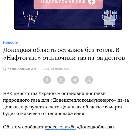
Підпишись на наш
Facebook
Новости
Донецкая область осталась без тепла. В
«Нафтогазе» отключили газ из-за долгов
Автор:
Kostia Andreykovets
Дата:
10:34, 06 марта 2021
Facebook
Twitter
Telegram
Viber
НАК «Нафтогаз Украины» остановил поставки
природного газа для «Донецктеплокоммунэнерго» из-за
долгов, в результате чего Донецкая область с 6 марта
будет отключена от теплоснабжения.
Об этом сообщает
пресс-служба
«Донецкоблгаза».