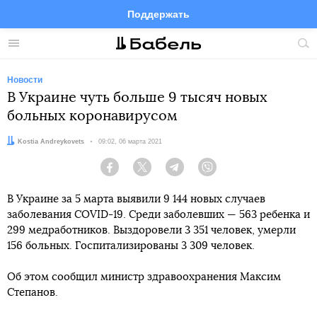
Поддержать
Facebook
Telegram
Twitter
Instagram
Меню
Пои
по
сай
Новости
В Украине чуть больше 9 тысяч новых
больных коронавирусом
Автор:
Kostia Andreykovets
Дата:
09:02, 06 марта 2021
Facebook
Twitter
Telegram
Viber
В Украине за 5 марта выявили 9 144 новых случаев
заболевания COVID-19. Среди заболевших — 563 ребенка и
299 медработников. Выздоровели 3 351 человек, умерли
156 больных. Госпитализированы 3 309 человек.
Об этом сообщил министр здравоохранения Максим
Степанов.