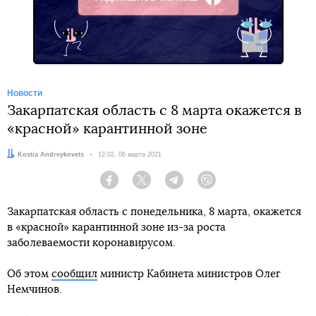
Facebook
Новости
Закарпатская область с 8 марта окажется в
«красной» карантинной зоне
Автор:
Kostia Andreykovets
Дата:
12:02, 06 марта 2021
Facebook
Twitter
Telegram
Viber
Закарпатская область с понедельника, 8 марта, окажется
в «красной» карантинной зоне из-за роста
заболеваемости коронавирусом.
Об этом
сообщил
министр Кабинета министров Олег
Немчинов.