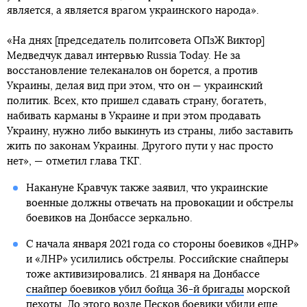
является, а является врагом украинского народа».
«На днях [председатель политсовета ОПзЖ Виктор]
Медведчук давал интервью Russia Today. Не за
восстановление телеканалов он борется, а против
Украины, делая вид при этом, что он — украинский
политик. Всех, кто пришел сдавать страну, богатеть,
набивать карманы в Украине и при этом продавать
Украину, нужно либо выкинуть из страны, либо заставить
жить по законам Украины. Другого пути у нас просто
нет», — отметил глава ТКГ.
Накануне Кравчук также заявил, что украинские
военные должны отвечать на провокации и обстрелы
боевиков на Донбассе зеркально.
С начала января 2021 года со стороны боевиков «ДНР»
и «ЛНР» усилились обстрелы. Российские снайперы
тоже активизировались. 21 января на Донбассе
снайпер боевиков убил бойца 36-й бригады
морской
пехоты. До этого возле Песков
боевики убили еще