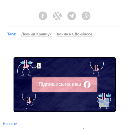
Facebook
Twitter
Telegram
Viber
Теги:
Леонид Кравчук
война на Донбассе
Підпишись на наш
Facebook
Новости