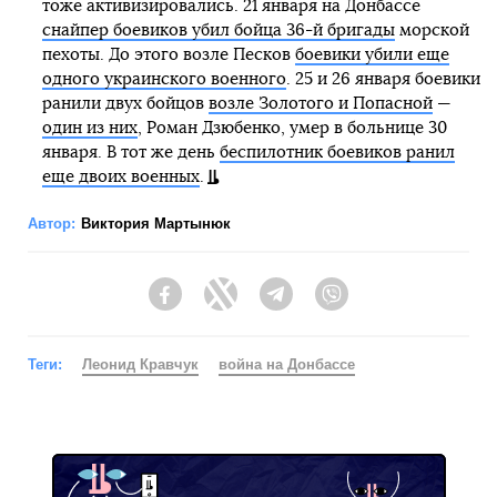
тоже активизировались. 21 января на Донбассе
снайпер боевиков убил бойца 36-й бригады
морской
пехоты. До этого возле Песков
боевики убили еще
одного украинского военного
. 25 и 26 января боевики
ранили двух бойцов
возле Золотого и Попасной
—
один из них
, Роман Дзюбенко, умер в больнице 30
января. В тот же день
беспилотник боевиков ранил
еще двоих военных
.
Автор:
Виктория Мартынюк
Facebook
Twitter
Telegram
Viber
Теги:
Леонид Кравчук
война на Донбассе