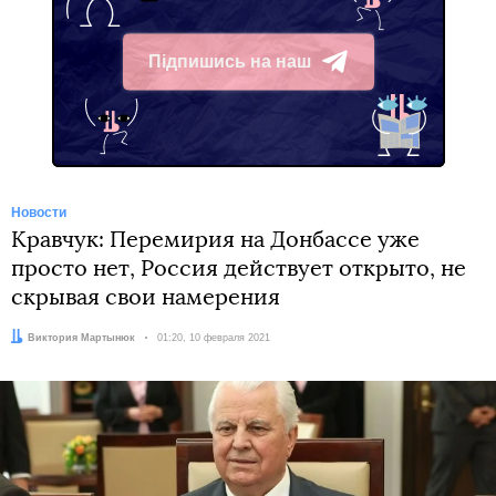
Підпишись на наш
Telegram
Новости
Кравчук: Перемирия на Донбассе уже
просто нет, Россия действует открыто, не
скрывая свои намерения
Автор:
Виктория Мартынюк
Дата:
01:20, 10 февраля 2021