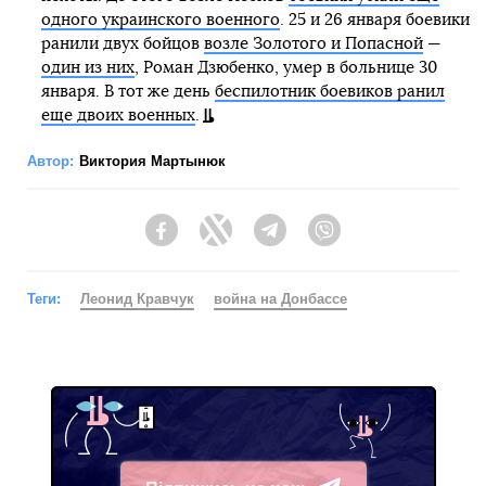
одного украинского военного
. 25 и 26 января боевики
ранили двух бойцов
возле Золотого и Попасной
—
один из них
, Роман Дзюбенко, умер в больнице 30
января. В тот же день
беспилотник боевиков ранил
еще двоих военных
.
Автор:
Виктория Мартынюк
Facebook
Twitter
Telegram
Viber
Теги:
Леонид Кравчук
война на Донбассе