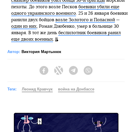
снайпер боевиков убил бойца 36-й бригады
морской
пехоты. До этого возле Песков
боевики убили еще
одного украинского военного
. 25 и 26 января боевики
ранили двух бойцов
возле Золотого и Попасной
—
один из них
, Роман Дзюбенко, умер в больнице 30
января. В тот же день
беспилотник боевиков ранил
еще двоих военных
.
Автор:
Виктория Мартынюк
Facebook
Twitter
Telegram
Viber
Теги:
Леонид Кравчук
война на Донбассе