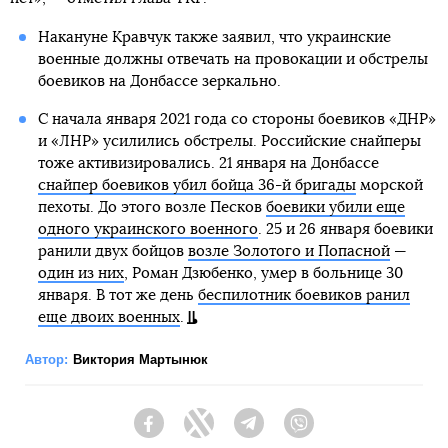
Накануне Кравчук также заявил, что украинские
военные должны отвечать на провокации и обстрелы
боевиков на Донбассе зеркально.
С начала января 2021 года со стороны боевиков «ДНР»
и «ЛНР» усилились обстрелы. Российские снайперы
тоже активизировались. 21 января на Донбассе
снайпер боевиков убил бойца 36-й бригады
морской
пехоты. До этого возле Песков
боевики убили еще
одного украинского военного
. 25 и 26 января боевики
ранили двух бойцов
возле Золотого и Попасной
—
один из них
, Роман Дзюбенко, умер в больнице 30
января. В тот же день
беспилотник боевиков ранил
еще двоих военных
.
Автор:
Виктория Мартынюк
Facebook
Twitter
Telegram
Viber