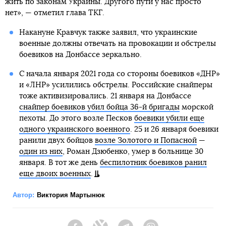
жить по законам Украины. Другого пути у нас просто
нет», — отметил глава ТКГ.
Накануне Кравчук также заявил, что украинские
военные должны отвечать на провокации и обстрелы
боевиков на Донбассе зеркально.
С начала января 2021 года со стороны боевиков «ДНР»
и «ЛНР» усилились обстрелы. Российские снайперы
тоже активизировались. 21 января на Донбассе
снайпер боевиков убил бойца 36-й бригады
морской
пехоты. До этого возле Песков
боевики убили еще
одного украинского военного
. 25 и 26 января боевики
ранили двух бойцов
возле Золотого и Попасной
—
один из них
, Роман Дзюбенко, умер в больнице 30
января. В тот же день
беспилотник боевиков ранил
еще двоих военных
.
Автор:
Виктория Мартынюк