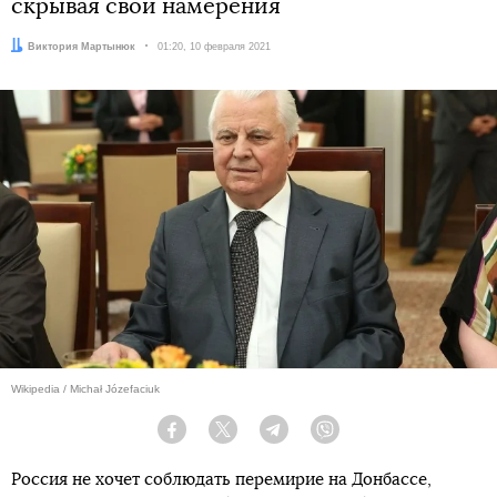
скрывая свои намерения
Автор:
Виктория Мартынюк
Дата:
01:20, 10 февраля 2021
Wikipedia / Michał Józefaciuk
Facebook
Twitter
Telegram
Viber
Россия не хочет соблюдать перемирие на Донбассе,