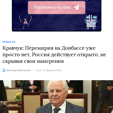
Підпишись на наш
Telegram
Новости
Кравчук: Перемирия на Донбассе уже
просто нет, Россия действует открыто, не
скрывая свои намерения
Автор:
Виктория Мартынюк
Дата:
01:20, 10 февраля 2021