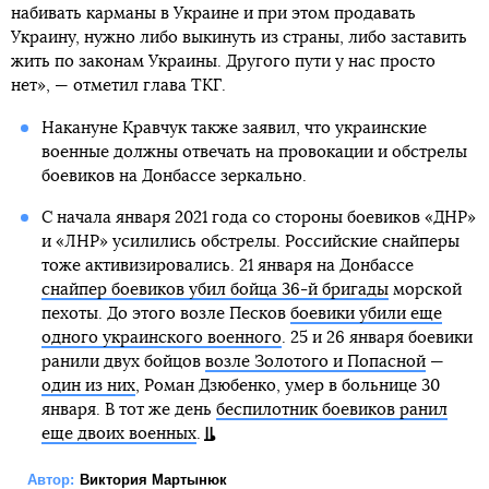
набивать карманы в Украине и при этом продавать
Украину, нужно либо выкинуть из страны, либо заставить
жить по законам Украины. Другого пути у нас просто
нет», — отметил глава ТКГ.
Накануне Кравчук также заявил, что украинские
военные должны отвечать на провокации и обстрелы
боевиков на Донбассе зеркально.
С начала января 2021 года со стороны боевиков «ДНР»
и «ЛНР» усилились обстрелы. Российские снайперы
тоже активизировались. 21 января на Донбассе
снайпер боевиков убил бойца 36-й бригады
морской
пехоты. До этого возле Песков
боевики убили еще
одного украинского военного
. 25 и 26 января боевики
ранили двух бойцов
возле Золотого и Попасной
—
один из них
, Роман Дзюбенко, умер в больнице 30
января. В тот же день
беспилотник боевиков ранил
еще двоих военных
.
Автор:
Виктория Мартынюк