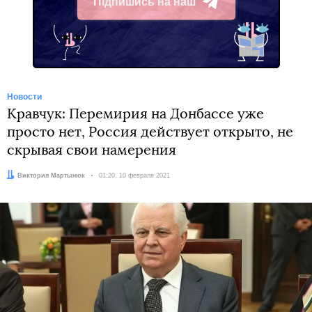
Підпишись на наш
Telegram
Новости
Кравчук: Перемирия на Донбассе уже
просто нет, Россия действует открыто, не
скрывая свои намерения
Автор:
Виктория Мартынюк
Дата:
01:20, 10 февраля 2021