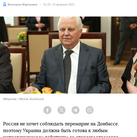
Автор:
Виктория Мартынюк
Дата:
01:20, 10 февраля 2021
Wikipedia / Michał Józefaciuk
Facebook
Twitter
Telegram
Viber
Россия не хочет соблюдать перемирие на Донбассе,
поэтому Украина должна быть готова к любым