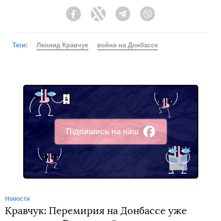
Facebook
Twitter
Telegram
Viber
Теги:
Леонид Кравчук
война на Донбассе
Підпишись на наш
Facebook
Новости
Кравчук: Перемирия на Донбассе уже