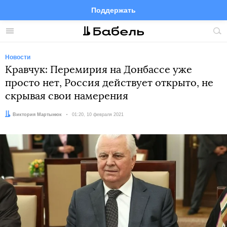
Поддержать
Facebook
Telegram
Twitter
Instagram
Меню
Пои
по
сай
Новости
Кравчук: Перемирия на Донбассе уже
просто нет, Россия действует открыто, не
скрывая свои намерения
Автор:
Виктория Мартынюк
Дата:
01:20, 10 февраля 2021