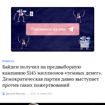
Підпишись на наш
Telegram
Новости
Байден получил на предвыборную
кампанию $145 миллионов «темных денег».
Демократическая партия давно выступает
против таких пожертвований
Автор:
Дмитрий Мрачник
Дата:
20:05, 23 января 2021