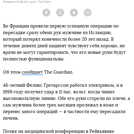
Hospices Civils de Lyon / YouTube
Facebook
Twitter
Telegram
Viber
Во Франции провели первую успешную операцию по
пересадке сразу обеих рук мужчине из Исландии,
который потерял конечности более 20 лет назад. В
течение девяти дней пациент чувствует себя хорошо, но
врачи не могут гарантировать, что его новые руки будут
полностью функциональны.
Об этом
сообщает
The Guardian.
48-летний Феликс Гретарссон работал электриком, и в
1998 году получил удар в 11 тыс. вольт, когда чинил
высоковольтную линию. Обе его руки сгорели по плечи, а
сам мужчина более трех месяцев пролежал в коме и
перенес много операций — в частности ему пересадили
печень.
Позже на медицинской конференции в Рейкьявике