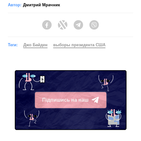
Автор:
Дмитрий Мрачник
Facebook
Twitter
Telegram
Viber
Теги:
Джо Байден
выборы президента США
Підпишись на наш
Telegram