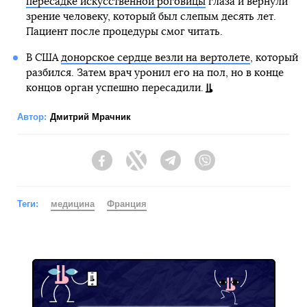
пересадке искусственной роговицы
глаза и вернули
зрение человеку, который был слепым десять лет.
Пациент после процедуры смог читать.
В США
донорское сердце везли на вертолете
, который
разбился. Затем врач уронил его на пол, но в конце
концов орган успешно пересадили.
Автор:
Дмитрий Мрачник
Facebook
Twitter
Telegram
Viber
Теги:
медицина
Франция