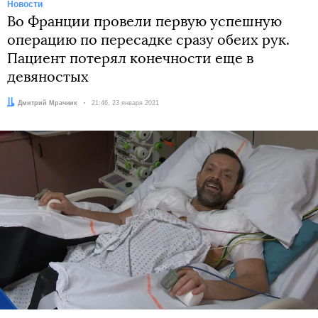
Новости
Во Франции провели первую успешную
операцию по пересадке сразу обеих рук.
Пациент потерял конечности еще в
девяностых
Автор:
Дмитрий Мрачник
Дата:
21:46, 23 января 2021