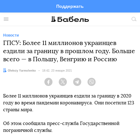
Поддержать
Facebook
Telegram
Twitter
Instagram
Меню
Пои
по
сай
Новости
ГПСУ: Более 11 миллионов украинцев
ездили за границу в прошлом году. Больше
всего — в Польшу, Венгрию и Россию
Автор:
Oleksiy Yarmolenko
Дата:
18:42, 23 января 2021
Facebook
Twitter
Telegram
Viber
Более 11 миллионов украинцев ездили за границу в 2020
году во время пандемии коронавируса. Они посетили 123
страны мира.
Об этом сообщила пресс-служба Государственной
пограничной службы.