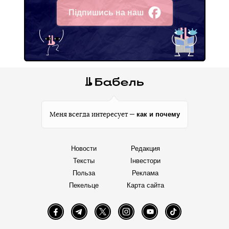
Підпишись на наш
Facebook
как и почему
Меня всегда интересует —
Новости
Редакция
Тексты
Інвестори
Польза
Реклама
Пекельце
Карта сайта
Facebook
Telegram
Twitter
Instagram
YouTube
TikTok