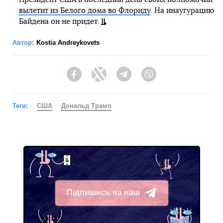
вылетит из Белого дома во Флориду
. На инаугурацию
Байдена он не придет.
Автор:
Kostia Andreykovets
Facebook
Twitter
Telegram
Viber
Теги:
США
Дональд Трамп
Підпишись на наш
Telegram