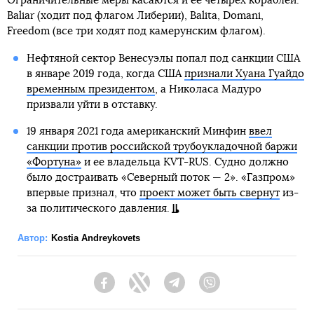
Ограничительные меры касаются и ее четырех кораблей:
Baliar (ходит под флагом Либерии), Balita, Domani,
Freedom (все три ходят под камерунским флагом).
Нефтяной сектор Венесуэлы попал под санкции США
в январе 2019 года, когда США
признали Хуана Гуайдо
временным президентом
, а Николаса Мадуро
призвали уйти в отставку.
19 января 2021 года американский Минфин
ввел
санкции против российской трубоукладочной баржи
«Фортуна»
и ее владельца KVT-RUS. Судно должно
было достраивать «Северный поток — 2». «Газпром»
впервые признал, что
проект может быть свернут
из-
за политического давления.
Автор:
Kostia Andreykovets
Facebook
Twitter
Telegram
Viber