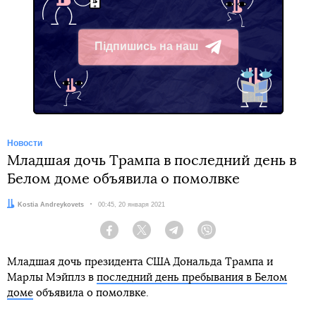
Підпишись на наш
Telegram
Новости
Младшая дочь Трампа в последний день в
Белом доме объявила о помолвке
Автор:
Kostia Andreykovets
Дата:
00:45, 20 января 2021
Facebook
Twitter
Telegram
Viber
Младшая дочь президента США Дональда Трампа и
Марлы Мэйплз в
последний день пребывания в Белом
доме
объявила о помолвке.