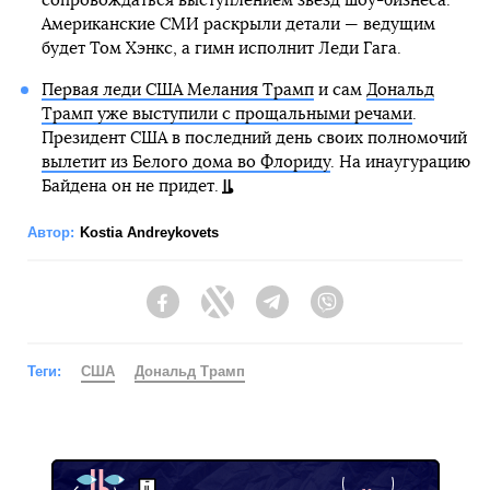
сопровождаться выступлением звезд шоу-бизнеса.
Американские СМИ раскрыли детали — ведущим
будет Том Хэнкс, а гимн исполнит Леди Гага.
Первая леди США Мелания Трамп
и сам
Дональд
Трамп уже выступили с прощальными речами
.
Президент США в последний день своих полномочий
вылетит из Белого дома во Флориду
. На инаугурацию
Байдена он не придет.
Автор:
Kostia Andreykovets
Facebook
Twitter
Telegram
Viber
Теги:
США
Дональд Трамп