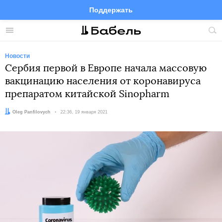
Поддержать
Facebook
Telegram
Twitter
Instagram
Меню
Пои
по
сай
Новости
Сербия первой в Европе начала массовую
вакцинацию населения от коронавируса
препаратом китайской Sinopharm
Автор:
Oleg Panfilovych
Дата:
22:36, 19 января 2021