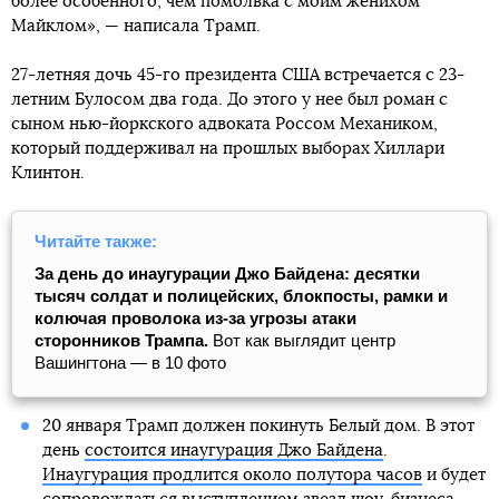
более особенного, чем помолвка с моим женихом
Майклом», — написала Трамп.
27-летняя дочь 45-го президента США встречается с 23-
летним Булосом два года. До этого у нее был роман с
сыном нью-йоркского адвоката Россом Механиком,
который поддерживал на прошлых выборах Хиллари
Клинтон.
Читайте также:
За день до инаугурации Джо Байдена: десятки
тысяч солдат и полицейских, блокпосты, рамки и
колючая проволока из-за угрозы атаки
сторонников Трампа.
Вот как выглядит центр
Вашингтона — в 10 фото
20 января Трамп должен покинуть Белый дом. В этот
день
состоится инаугурация Джо Байдена
.
Инаугурация продлится около полутора часов
и будет