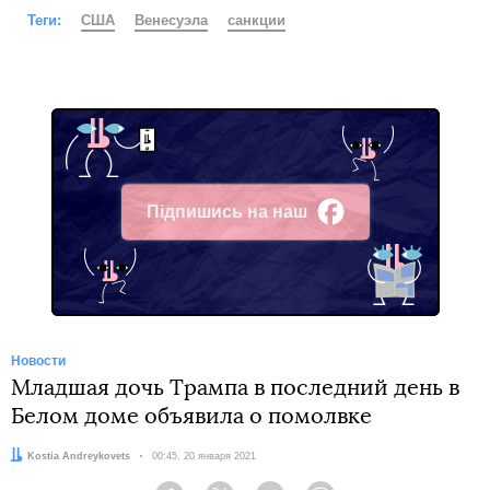
Теги:
США
Венесуэла
санкции
Підпишись на наш
Facebook
Новости
Младшая дочь Трампа в последний день в
Белом доме объявила о помолвке
Автор:
Kostia Andreykovets
Дата:
00:45, 20 января 2021