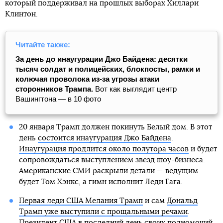
который поддерживал на прошлых выборах Хиллари
Клинтон.
Читайте также:
За день до инаугурации Джо Байдена: десятки
тысяч солдат и полицейских, блокпосты, рамки и
колючая проволока из-за угрозы атаки
сторонников Трампа.
Вот как выглядит центр
Вашингтона — в 10 фото
20 января Трамп должен покинуть Белый дом. В этот
день
состоится инаугурация Джо Байдена
.
Инаугурация продлится около полутора часов
и будет
сопровождаться выступлением звезд шоу-бизнеса.
Американские СМИ раскрыли детали — ведущим
будет Том Хэнкс, а гимн исполнит Леди Гага.
Первая леди США Мелания Трамп
и сам
Дональд
Трамп уже выступили с прощальными речами
.
Президент США в последний день своих полномочий