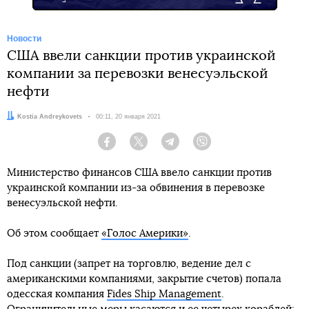
Новости
США ввели санкции против украинской
компании за перевозки венесуэльской
нефти
Автор:
Kostia Andreykovets
Дата:
00:11, 20 января 2021
Facebook
Twitter
Telegram
Viber
Министерство финансов США ввело санкции против
украинской компании из-за обвинения в перевозке
венесуэльской нефти.
Об этом сообщает
«Голос Америки»
.
Под санкции (запрет на торговлю, ведение дел с
американскими компаниями, закрытие счетов) попала
одесская компания
Fides Ship Management
.