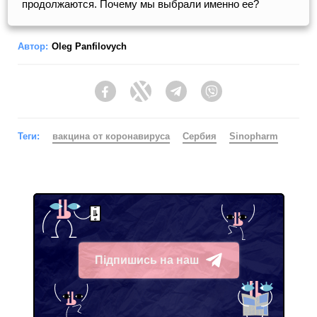
продолжаются. Почему мы выбрали именно ее?
Автор:
Oleg Panfilovych
Facebook
Twitter
Telegram
Viber
Теги:
вакцина от коронавируса
Сербия
Sinopharm
Підпишись на наш
Telegram