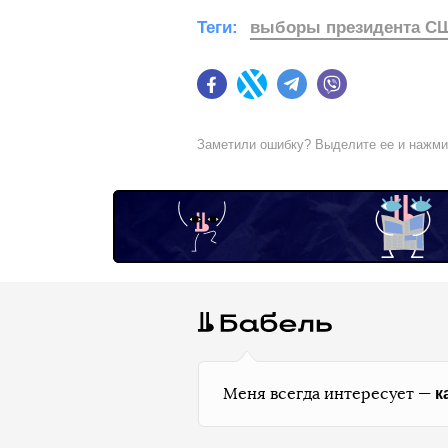
Теги:
выборы президента С
Facebook
Twitter
Telegram
Viber
Заметили ошибку? Выделите ее и нажм
к
Меня всегда интересует —