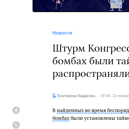
Новости
Штурм Конгресс
бомбах были тай
распространял
Автор:
Екатерина Кадакова
Дата:
00:48, 13 январ
В
найденных во время беспоря
Facebook
бомбах
были установлены тайме
Twitter