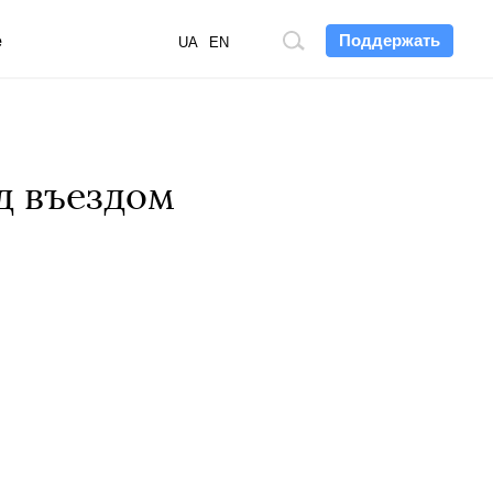
Поддержать
е
Поиск
UA
EN
по
сайту
д въездом