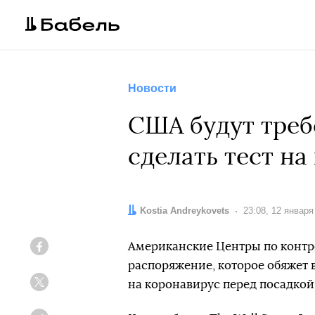
Новости
США будут треб
сделать тест на
Автор:
Kostia Andreykovets
Дата:
23:08, 12 января
Американские Центры по контр
Facebook
распоряжение, которое обяжет в
на коронавирус перед посадкой 
Twitter