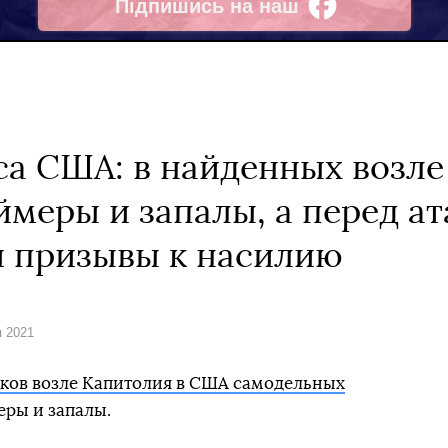
Підпишись на наш
Facebook
а США: в найденных возле
меры и запалы, а перед ат
и призывы к насилию
я 2021
дков возле Капитолия в США самодельных
ры и запалы.