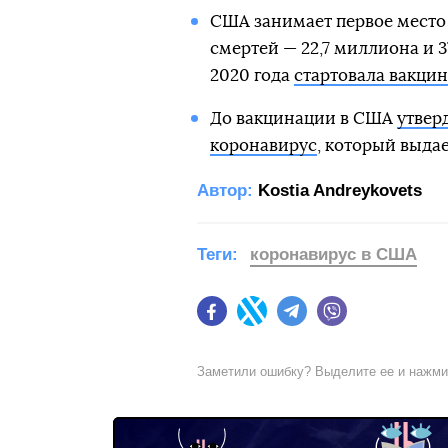
США занимает первое место 
смертей — 22,7 миллиона и 3
2020 года
стартовала вакцин
До вакцинации в США
утвер
коронавирус
, который выдае
Автор:
Kostia Andreykovets
Теги:
коронавирус в США
Facebook
Twitter
Telegram
Viber
Заметили ошибку? Выделите ее и нажм