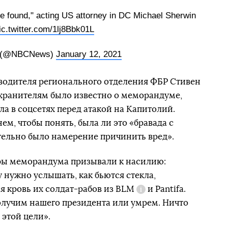
be found," acting US attorney in DC Michael Sherwin
ic.twitter.com/1lj8Bbk01L
 (@NBCNews)
January 12, 2021
оводителя регионального отделения ФБР Стивен
охранителям было известно о меморандуме,
а в соцсетях перед атакой на Капитолий.
ем, чтобы понять, была ли это «бравада с
тельно было намерение причинить вред».
оры меморандума призывали к насилию:
у нужно услышать, как бьются стекла,
я кровь их солдат-рабов из
BLM
и Pantifa.
Справка
олучим нашего президента или умрем. Ничто
 этой цели».