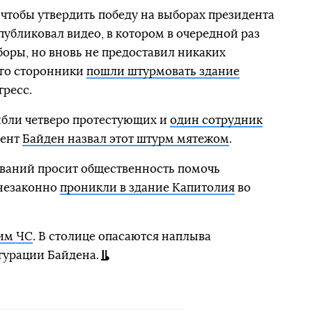
 чтобы утвердить победу на выборах президента
публиковал видео, в котором в очередной раз
ыборы, но вновь не предоставил никаких
его сторонники
пошли штурмовать здание
гресс.
ибли четверо протестующих и
один сотрудник
дент
Байден назвал этот штурм мятежом
.
ваний просит общественность помочь
 незаконно
проникли в здание Капитолия
во
им ЧС
. В столице опасаются наплыва
гурации Байдена.