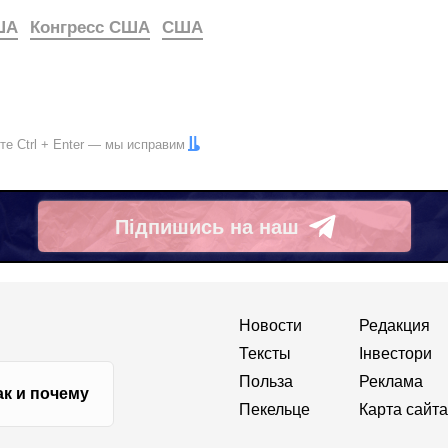
ША
Конгресс США
США
ите
Ctrl
+
Enter
— мы исправим
Підпишись на наш
Telegram
Новости
Редакция
Тексты
Інвестори
Польза
Реклама
ак и почему
Пекельце
Карта сайта