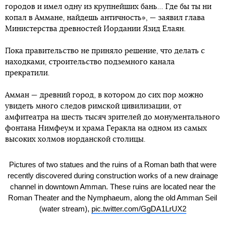
городов и имел одну из крупнейших бань... Где бы ты ни
копал в Аммане, найдешь античность», — заявил глава
Министерства древностей Иордании Язид Елаян.
Пока правительство не приняло решение, что делать с
находками, строительство подземного канала
прекратили.
Амман — древний город, в котором до сих пор можно
увидеть много следов римской цивилизации, от
амфитеатра на шесть тысяч зрителей до монументального
фонтана Нимфеум и храма Геракла на одном из самых
высоких холмов иорданской столицы.
Pictures of two statues and the ruins of a Roman bath that were
recently discovered during construction works of a new drainage
channel in downtown Amman. These ruins are located near the
Roman Theater and the Nymphaeum, along the old Amman Seil
(water stream),
pic.twitter.com/GgDA1LrUX2