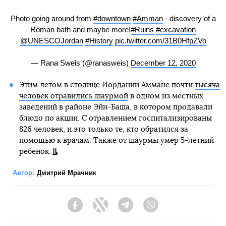
Photo going around from
#downtown
#Amman
- discovery of a
Roman bath and maybe more!
#Ruins
#excavation
@UNESCOJordan
#History
pic.twitter.com/31B0HfpZVo
— Rana Sweis (@ranasweis)
December 12, 2020
Этим летом в столице Иордании Аммане почти
тысяча
человек отравились шаурмой
в одном из местных
заведений в районе Эйн-Баша, в котором продавали
блюдо по акции. С отравлением госпитализированы
826 человек, и это только те, кто обратился за
помощью к врачам. Также от шаурмы умер 5-летний
ребенок.
Автор:
Дмитрий Мрачник
Facebook
Twitter
Telegram
Viber