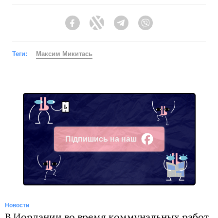
Facebook
Twitter
Telegram
Viber
Теги:
Максим Микитась
Підпишись на наш
Facebook
Новости
В Иордании во время коммунальных работ