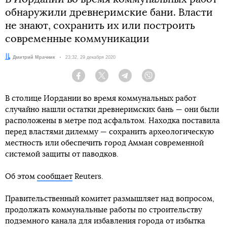
обнаружили древнеримские бани. Власти
не знают, сохранить их или построить
современные коммуникации
Автор:
Дмитрий Мрачник
Дата:
23:32, 29 декабря 2020
Facebook
Twitter
Telegram
Viber
В столице Иордании во время коммунальных работ
случайно нашли остатки древнеримских бань — они были
расположены в метре под асфальтом. Находка поставила
перед властями дилемму — сохранить археологическую
местность или обеспечить город Амман современной
системой защиты от паводков.
Об этом
сообщает
Reuters.
Правительственный комитет размышляет над вопросом,
продолжать коммунальные работы по строительству
подземного канала для избавления города от избытка