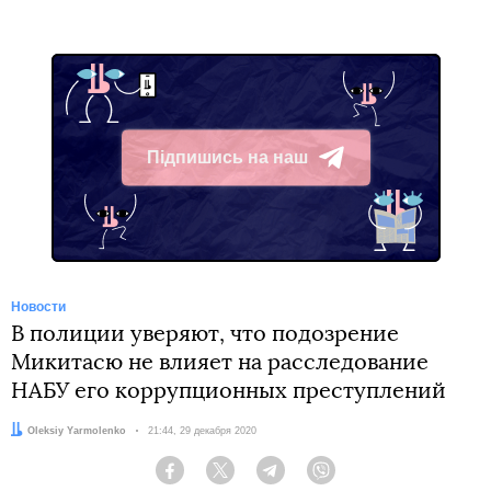
Підпишись на наш
Telegram
Новости
В полиции уверяют, что подозрение
Микитасю не влияет на расследование
НАБУ его коррупционных преступлений
Автор:
Oleksiy Yarmolenko
Дата:
21:44, 29 декабря 2020
Facebook
Twitter
Telegram
Viber