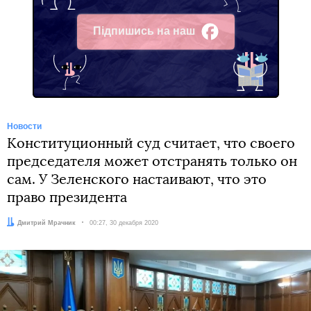
Підпишись на наш
Facebook
Новости
Конституционный суд считает, что своего
председателя может отстранять только он
сам. У Зеленского настаивают, что это
право президента
Автор:
Дмитрий Мрачник
Дата:
00:27, 30 декабря 2020