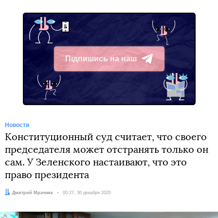
Підпишись на наш
Telegram
Новости
Конституционный суд считает, что своего
председателя может отстранять только он
сам. У Зеленского настаивают, что это
право президента
Автор:
Дмитрий Мрачник
Дата:
00:27, 30 декабря 2020