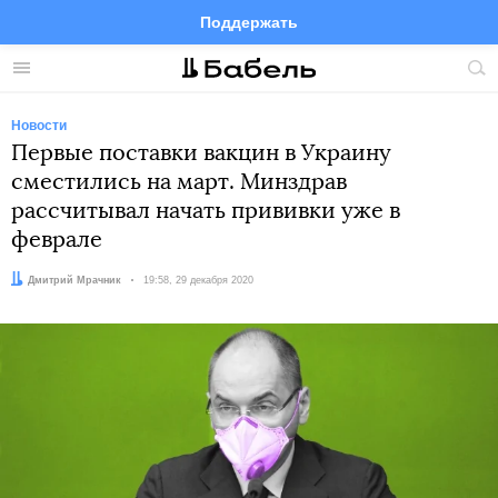
Поддержать
Facebook
Telegram
Twitter
Instagram
Меню
Пои
по
сай
Новости
Первые поставки вакцин в Украину
сместились на март. Минздрав
рассчитывал начать прививки уже в
феврале
Автор:
Дмитрий Мрачник
Дата:
19:58, 29 декабря 2020