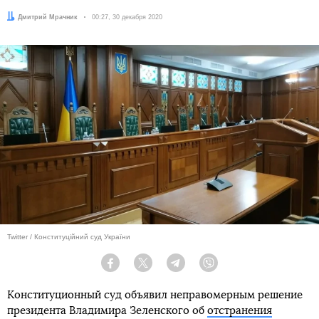
Автор:
Дмитрий Мрачник
Дата:
00:27, 30 декабря 2020
Twitter / Конституційний суд України
Facebook
Twitter
Telegram
Viber
Конституционный суд объявил неправомерным решение
президента Владимира Зеленского об
отстранения