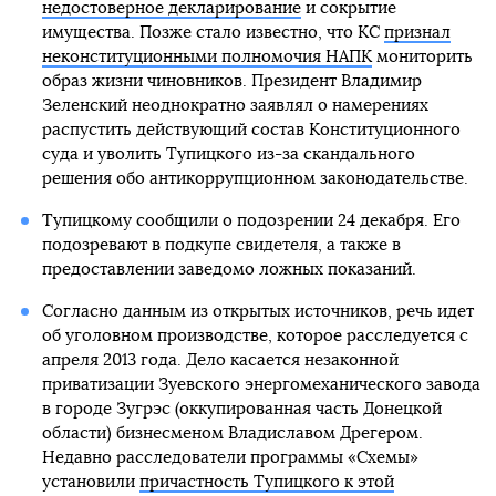
недостоверное декларирование
и сокрытие
имущества. Позже стало известно, что КС
признал
неконституционными полномочия НАПК
мониторить
образ жизни чиновников. Президент Владимир
Зеленский неоднократно заявлял о намерениях
распустить действующий состав Конституционного
суда и уволить Тупицкого из-за скандального
решения обо антикоррупционном законодательстве.
Тупицкому сообщили о подозрении 24 декабря. Его
подозревают в подкупе свидетеля, а также в
предоставлении заведомо ложных показаний.
Согласно данным из открытых источников, речь идет
об уголовном производстве, которое расследуется с
апреля 2013 года. Дело касается незаконной
приватизации Зуевского энергомеханического завода
в городе Зугрэс (оккупированная часть Донецкой
области) бизнесменом Владиславом Дрегером.
Недавно расследователи программы «Схемы»
установили
причастность Тупицкого к этой