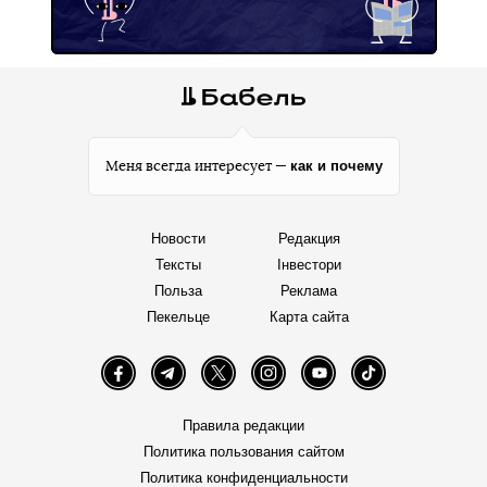
помощью мобильного приложения «Дія».
Автор:
Oleksiy Yarmolenko
Facebook
Twitter
Telegram
Viber
Теги:
ФЛП
приложение «Дія»
карантин в Украине
Підпишись на наш
Facebook