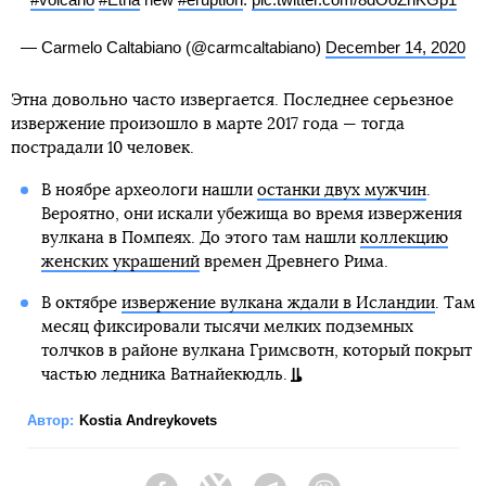
— Carmelo Caltabiano (@carmcaltabiano)
December 14, 2020
Этна довольно часто извергается. Последнее серьезное
извержение произошло в марте 2017 года — тогда
пострадали 10 человек.
В ноябре археологи нашли
останки двух мужчин
.
Вероятно, они искали убежища во время извержения
вулкана в Помпеях. До этого там нашли
коллекцию
женских украшений
времен Древнего Рима.
В октябре
извержение вулкана ждали в Исландии
. Там
месяц фиксировали тысячи мелких подземных
толчков в районе вулкана Гримсвотн, который покрыт
частью ледника Ватнайекюдль.
Автор:
Kostia Andreykovets