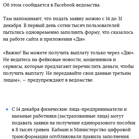
Новости
Минцифры: В первый день заявки на
получение помощи во время карантина
подали 33 тысячи физлиц-
предпринимателей
Автор:
Oleksiy Yarmolenko
Дата:
01:02, 15 декабря 2020
Facebook
Twitter
Telegram
Viber
В Министерстве цифровой трансформации сообщили, что
в первый день
подачи заявок на получение материальной
помощи
во время карантина это сделали 33 тысячи
физических лиц-предпринимателей.
Об этом сообщается в Facebook ведомства.