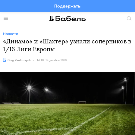
Поддержать
Facebook
Telegram
Twitter
Instagram
Меню
Пои
по
сай
Новости
«Динамо» и «Шахтер» узнали соперников в
1/16 Лиги Европы
Автор:
Oleg Panfilovych
Дата:
14:18, 14 декабря 2020