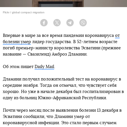
Flickr / global compact migration
Facebook
Twitter
Telegram
Viber
Впервые в мире за все время пандемии коронавируса
от
болезни умер
лидер государства. В 52-летнем возрасте
погиб премьер-министр королевства Эсватини (прежнее
название — Свазиленд) Амброз Дламини.
Об этом пишет
Daily Mail
.
Дламини получил положительный тест на коронавирус в
середине ноября. Тогда он отмечал, что чувствует себя
хорошо. Но уже в начале декабря был госпитализирован в
одну из больниц Южно-Африканской Республики.
Почти через месяц после выявления болезни 13 декабря в
Эсватини сообщили, что Дламини умер от
коронавирусной инфекции. Это стало первым случаем