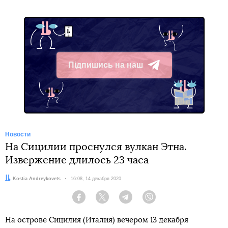
Підпишись на наш
Telegram
Новости
На Сицилии проснулся вулкан Этна.
Извержение длилось 23 часа
Автор:
Kostia Andreykovets
Дата:
16:08, 14 декабря 2020
Facebook
Twitter
Telegram
Viber
На острове Сицилия (Италия) вечером 13 декабря