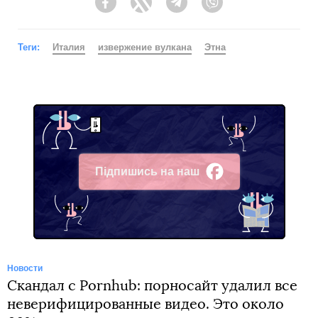
Facebook
Twitter
Telegram
Viber
Теги:
Италия
извержение вулкана
Этна
Підпишись на наш
Facebook
Новости
Скандал с Pornhub: порносайт удалил все
неверифицированные видео. Это около