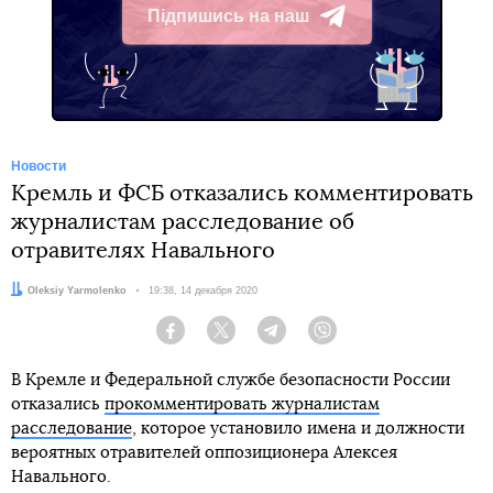
Підпишись на наш
Telegram
Новости
Кремль и ФСБ отказались комментировать
журналистам расследование об
отравителях Навального
Автор:
Oleksiy Yarmolenko
Дата:
19:38, 14 декабря 2020
Facebook
Twitter
Telegram
Viber
В Кремле и Федеральной службе безопасности России
отказались
прокомментировать журналистам
расследование
, которое установило имена и должности
вероятных отравителей оппозиционера Алексея
Навального.