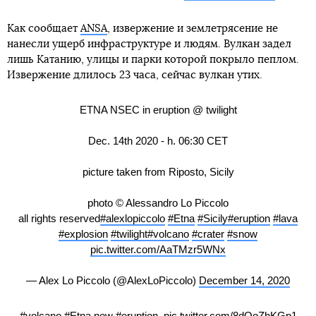
Как сообщает
ANSA
, извержение и землетрясение не
нанесли ущерб инфраструктуре и людям. Вулкан задел
лишь Катанию, улицы и парки которой покрыло пеплом.
Извержение длилось 23 часа, сейчас вулкан утих.
ETNA NSEC in eruption @ twilight
Dec. 14th 2020 - h. 06:30 CET
picture taken from Riposto, Sicily
photo © Alessandro Lo Piccolo
all rights reserved
#alexlopiccolo
#Etna
#Sicily
#eruption
#lava
#explosion
#twilight
#volcano
#crater
#snow
pic.twitter.com/AaTMzr5WNx
— Alex Lo Piccolo (@AlexLoPiccolo)
December 14, 2020
#volcano
#Etna
new
#eruption
.
pic.twitter.com/8dOoZhKGp1