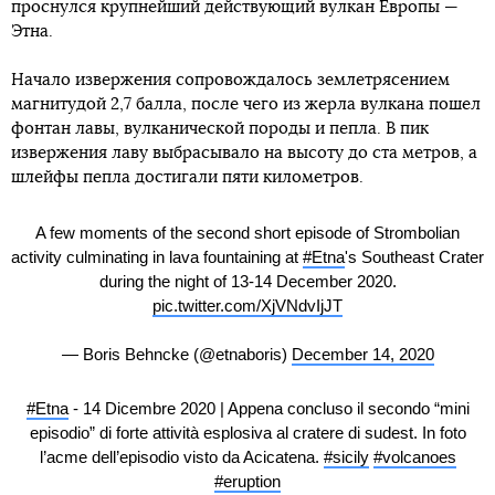
проснулся крупнейший действующий вулкан Европы —
Этна.
Начало извержения сопровождалось землетрясением
магнитудой 2,7 балла, после чего из жерла вулкана пошел
фонтан лавы, вулканической породы и пепла. В пик
извержения лаву выбрасывало на высоту до ста метров, а
шлейфы пепла достигали пяти километров.
A few moments of the second short episode of Strombolian
activity culminating in lava fountaining at
#Etna
's Southeast Crater
during the night of 13-14 December 2020.
pic.twitter.com/XjVNdvIjJT
— Boris Behncke (@etnaboris)
December 14, 2020
#Etna
- 14 Dicembre 2020 | Appena concluso il secondo “mini
episodio” di forte attività esplosiva al cratere di sudest. In foto
l’acme dell’episodio visto da Acicatena.
#sicily
#volcanoes
#eruption