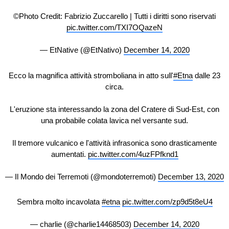
©️Photo Credit: Fabrizio Zuccarello | Tutti i diritti sono riservati
pic.twitter.com/TXI7OQazeN
— EtNative (@EtNativo)
December 14, 2020
Ecco la magnifica attività stromboliana in atto sull'
#Etna
dalle 23
circa.
L'eruzione sta interessando la zona del Cratere di Sud-Est, con
una probabile colata lavica nel versante sud.
Il tremore vulcanico e l'attività infrasonica sono drasticamente
aumentati.
pic.twitter.com/4uzFPfknd1
— Il Mondo dei Terremoti (@mondoterremoti)
December 13, 2020
Sembra molto incavolata
#etna
pic.twitter.com/zp9d5t8eU4
— charlie (@charlie14468503)
December 14, 2020