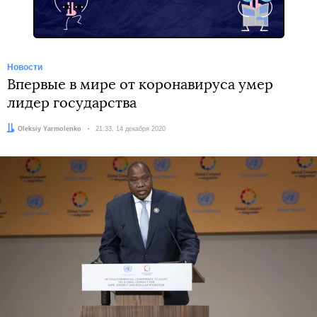
Новости
Впервые в мире от коронавируса умер
лидер государства
Автор:
Oleksiy Yarmolenko
Дата:
21:33, 14 декабря 2020