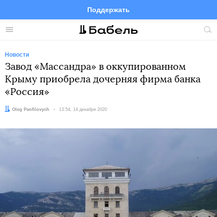
Поддержать
Facebook
Telegram
Twitter
Instagram
Меню
Пои
по
сай
Новости
Завод «Массандра» в оккупированном
Крыму приобрела дочерняя фирма банка
«Россия»
Автор:
Oleg Panfilovych
Дата:
13:54, 14 декабря 2020