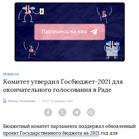
Підпишись на наш
Telegram
Новости
Комитет утвердил Госбюджет-2021 для
окончательного голосования в Раде
Автор:
Oleksiy Yarmolenko
Дата:
23:07, 14 декабря 2020
Facebook
Twitter
Telegram
Viber
Бюджетный комитет парламента поддержал обновленный
проект Государственного бюджета на 2021
год для