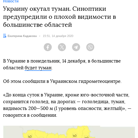
Новости
Украину окутал туман. Синоптики
предупредили о плохой видимости в
большинстве областей
Автор:
Екатерина Кадакова
Дата:
15:51, 14 декабря 2020
Facebook
Twitter
Telegram
Viber
В Украине в понедельник, 14 декабря, в большинстве
областей
будет туман
.
Об этом сообщили в Украинском гидрометеоцентре.
«До конца суток в Украине, кроме юго-восточной части,
сохранится гололед, на дорогах — гололедица, туман,
видимость 200—500 м (I уровень опасности, желтый)», —
говорится в сообщении.