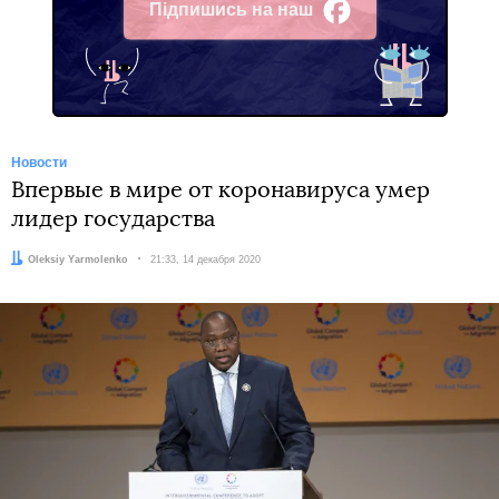
Підпишись на наш
Facebook
Новости
Впервые в мире от коронавируса умер
лидер государства
Автор:
Oleksiy Yarmolenko
Дата:
21:33, 14 декабря 2020