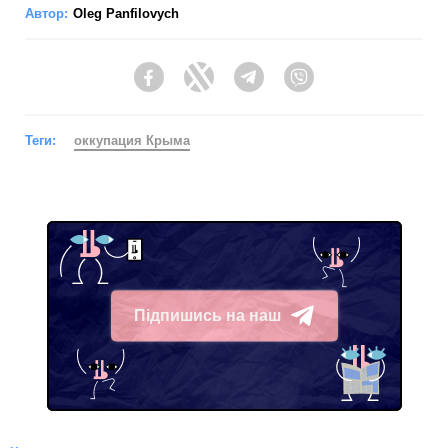
Автор:
Oleg Panfilovych
Facebook
Twitter
Telegram
Viber
Теги:
оккупация Крыма
Підпишись на наш
Telegram