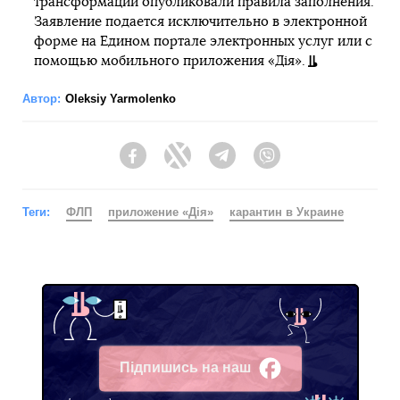
трансформации опубликовали правила заполнения.
Заявление подается исключительно в электронной
форме на Едином портале электронных услуг или с
помощью мобильного приложения «Дія».
Автор:
Oleksiy Yarmolenko
Facebook
Twitter
Telegram
Viber
Теги:
ФЛП
приложение «Дія»
карантин в Украине
Підпишись на наш
Facebook