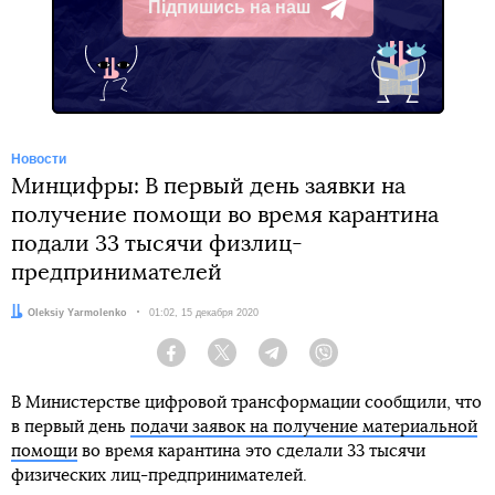
Підпишись на наш
Telegram
Новости
Минцифры: В первый день заявки на
получение помощи во время карантина
подали 33 тысячи физлиц-
предпринимателей
Автор:
Oleksiy Yarmolenko
Дата:
01:02, 15 декабря 2020
Facebook
Twitter
Telegram
Viber
В Министерстве цифровой трансформации сообщили, что
в первый день
подачи заявок на получение материальной
помощи
во время карантина это сделали 33 тысячи
физических лиц-предпринимателей.