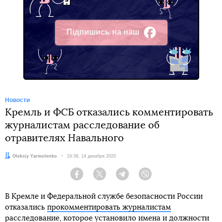
Підпишись на наш
Facebook
Новости
Кремль и ФСБ отказались комментировать
журналистам расследование об
отравителях Навального
Автор:
Oleksiy Yarmolenko
Дата:
19:38, 14 декабря 2020
Facebook
Twitter
Telegram
Viber
В Кремле и Федеральной службе безопасности России
отказались
прокомментировать журналистам
расследование
, которое установило имена и должности