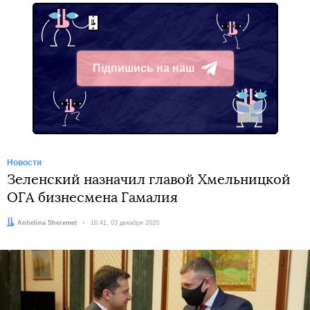
Підпишись на наш
Telegram
Новости
Зеленский назначил главой Хмельницкой
ОГА бизнесмена Гамалия
Автор:
Anhelina Sheremet
Дата:
16:41, 03 декабря 2020