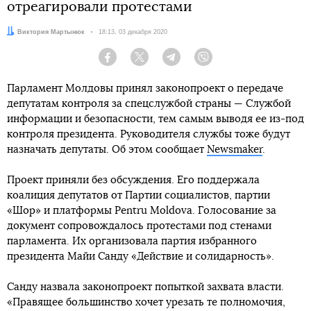
отреагировали протестами
Автор:
Виктория Мартынюк
Дата:
18:13, 03 декабря 2020
Facebook
Twitter
Telegram
Viber
Парламент Молдовы принял законопроект о передаче
депутатам контроля за спецслужбой страны — Службой
информации и безопасности, тем самым выводя ее из-под
контроля президента. Руководителя службы тоже будут
назначать депутаты. Об этом сообщает
Newsmaker
.
Проект приняли без обсуждения. Его поддержала
коалиция депутатов от Партии социалистов, партии
«Шор» и платформы Pentru Moldova. Голосование за
документ сопровождалось протестами под стенами
парламента. Их организовала партия избранного
президента Майи Санду «Действие и солидарность».
Санду назвала законопроект попыткой захвата власти.
«Правящее большинство хочет урезать те полномочия,