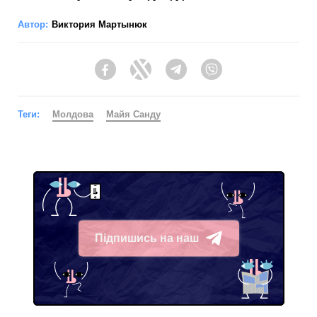
Автор:
Виктория Мартынюк
Facebook
Twitter
Telegram
Viber
Теги:
Молдова
Майя Санду
Підпишись на наш
Telegram