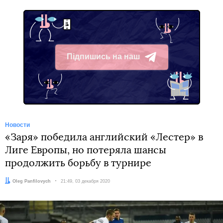
Підпишись на наш
Telegram
Новости
«Заря» победила английский «Лестер» в
Лиге Европы, но потеряла шансы
продолжить борьбу в турнире
Автор:
Oleg Panfilovych
Дата:
21:49, 03 декабря 2020