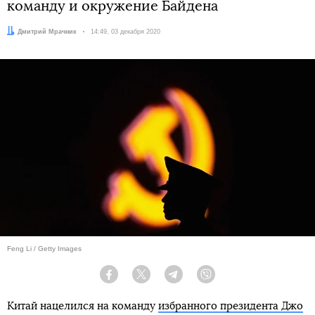
команду и окружение Байдена
Автор:
Дмитрий Мрачник
Дата:
14:49, 03 декабря 2020
Feng Li / Getty Images
Facebook
Twitter
Telegram
Viber
Китай нацелился на команду
избранного президента Джо