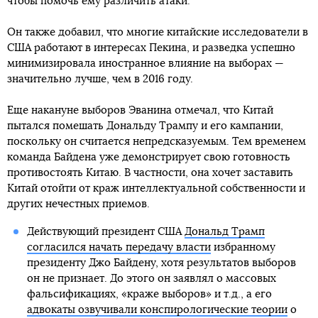
чтобы помочь ему различить атаки.
Он также добавил, что многие китайские исследователи в
США работают в интересах Пекина, и разведка успешно
минимизировала иностранное влияние на выборах —
значительно лучше, чем в 2016 году.
Еще накануне выборов Эванина отмечал, что Китай
пытался помешать Дональду Трампу и его кампании,
поскольку он считается непредсказуемым. Тем временем
команда Байдена уже демонстрирует свою готовность
противостоять Китаю. В частности, она хочет заставить
Китай отойти от краж интеллектуальной собственности и
других нечестных приемов.
Действующий президент США
Дональд Трамп
согласился начать передачу власти
избранному
президенту Джо Байдену, хотя результатов выборов
он не признает. До этого он заявлял о массовых
фальсификациях, «краже выборов» и т.д., а его
адвокаты озвучивали конспирологические теории
о