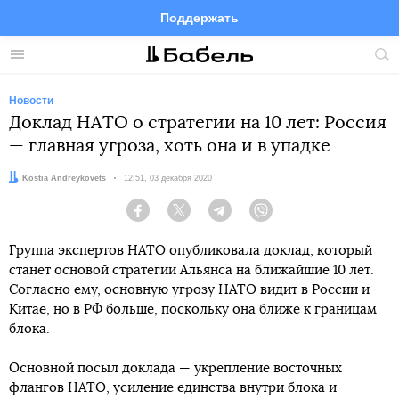
Поддержать
Facebook
Telegram
Twitter
Instagram
Меню
Пои
по
сай
Новости
Доклад НАТО о стратегии на 10 лет: Россия
— главная угроза, хоть она и в упадке
Автор:
Kostia Andreykovets
Дата:
12:51, 03 декабря 2020
Facebook
Twitter
Telegram
Viber
Группа экспертов НАТО опубликовала доклад, который
станет основой стратегии Альянса на ближайшие 10 лет.
Согласно ему, основную угрозу НАТО видит в России и
Китае, но в РФ больше, поскольку она ближе к границам
блока.
Основной посыл доклада — укрепление восточных
флангов НАТО, усиление единства внутри блока и