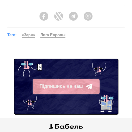
Facebook
Twitter
Telegram
Viber
Теги:
«Заря»
Лига Европы
Підпишись на наш
Telegram