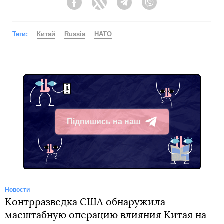
Facebook
Twitter
Telegram
Viber
Теги:
Китай
Russia
НАТО
Підпишись на наш
Telegram
Новости
Контрразведка США обнаружила
масштабную операцию влияния Китая на