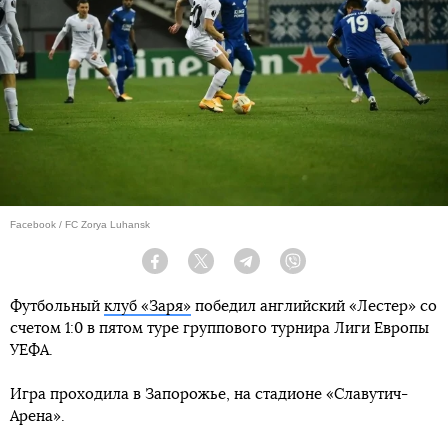
Facebook / FC Zorya Luhansk
Facebook
Twitter
Telegram
Viber
Футбольный
клуб «Заря»
победил английский «Лестер» со
счетом 1:0 в пятом туре группового турнира Лиги Европы
УЕФА.
Игра проходила в Запорожье, на стадионе «Славутич-
Арена».