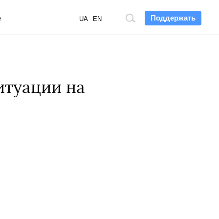
Поддержать
е
Поиск
UA
EN
по
сайту
итуации на