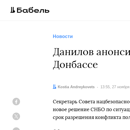
Новости
Данилов анонси
Донбассе
Автор:
Kostia Andreykovets
Дата:
13:55, 27 ноября
Секретарь Совета нацбезопасн
Facebook
новое решение СНБО по ситуаци
срок разрешения конфликта по
Twitter