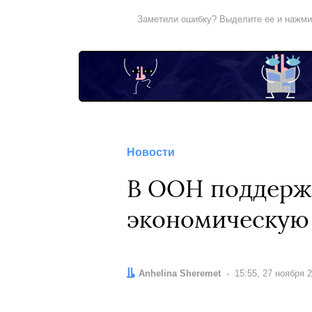
Заметили ошибку? Выделите ее и нажм
Новости
В ООН поддержа
экономическую
Автор:
Anhelina Sheremet
Дата:
15:55, 27 ноября 