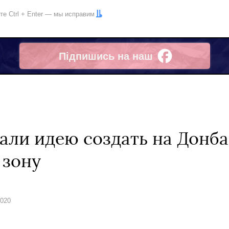
ите
Ctrl
+
Enter
— мы исправим
Підпишись на наш
Facebook
ли идею создать на Донба
 зону
2020