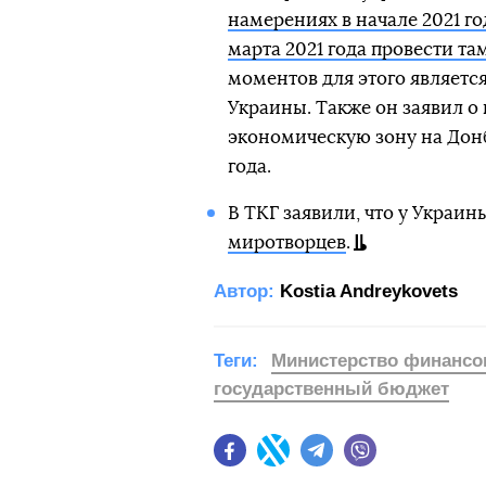
намерениях в начале 2021 го
марта 2021 года провести т
моментов для этого являетс
Украины. Также он заявил о
экономическую зону на Донб
года.
В ТКГ заявили, что у Украин
миротворцев
.
Автор:
Kostia Andreykovets
Теги:
Министерство финансо
государственный бюджет
Facebook
Twitter
Telegram
Viber