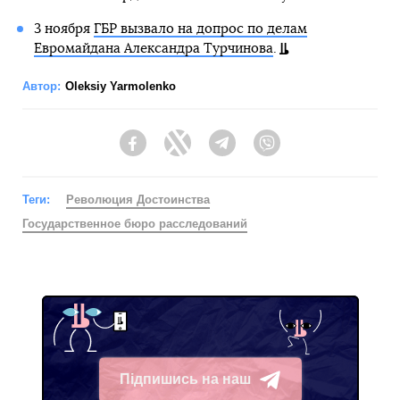
3 ноября
ГБР вызвало на допрос по делам
Евромайдана Александра Турчинова
.
Автор:
Oleksiy Yarmolenko
Facebook
Twitter
Telegram
Viber
Теги:
Революция Достоинства
Государственное бюро расследований
Підпишись на наш
Telegram