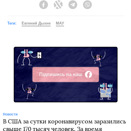
Facebook
Twitter
Telegram
Viber
Теги:
Евгений Дыхне
МАУ
Підпишись на наш
Facebook
Новости
В США за сутки коронавирусом заразились
свыше 170 тысяч человек. За время