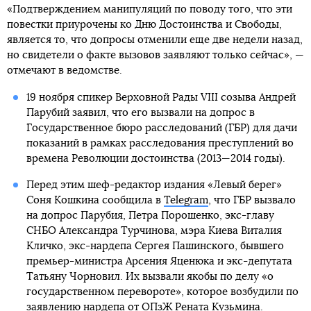
«Подтверждением манипуляций по поводу того, что эти
повестки приурочены ко Дню Достоинства и Свободы,
является то, что допросы отменили еще две недели назад,
но свидетели о факте вызовов заявляют только сейчас», —
отмечают в ведомстве.
19 ноября спикер Верховной Рады VIII созыва Андрей
Парубий заявил, что его вызвали на допрос в
Государственное бюро расследований (ГБР) для дачи
показаний в рамках расследования преступлений во
времена Революции достоинства (2013—2014 годы).
Перед этим шеф-редактор издания «Левый берег»
Соня Кошкина сообщила в
Telegram
, что ГБР вызвало
на допрос Парубия, Петра Порошенко, экс-главу
СНБО Александра Турчинова, мэра Киева Виталия
Кличко, экс-нардепа Сергея Пашинского, бывшего
премьер-министра Арсения Яценюка и экс-депутата
Татьяну Чорновил. Их вызвали якобы по делу «о
государственном перевороте», которое возбудили по
заявлению нардепа от ОПзЖ Рената Кузьмина.