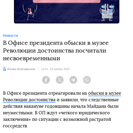
Новости
В Офисе президента обыски в музее
Революции достоинства посчитали
несвоевременными
Автор:
Kostia Andreykovets
Дата:
21:01, 19 ноября 2020
Facebook
Twitter
Telegram
Viber
В Офисе президента отреагировали на
обыски в музее
Революции достоинства
и заявили, что следственные
действия накануне годовщины начала Майдана были
неуместными. В ОП ждут «четкого юридического
заключения» по ситуации с возможной растратой
госсредств.