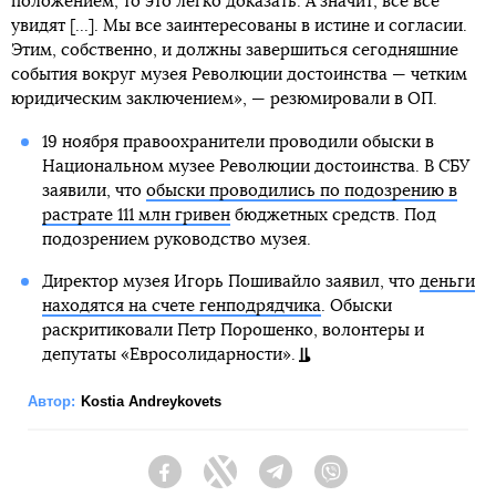
положением, то это легко доказать. А значит, все все
увидят [...]. Мы все заинтересованы в истине и согласии.
Этим, собственно, и должны завершиться сегодняшние
события вокруг музея Революции достоинства — четким
юридическим заключением», — резюмировали в ОП.
19 ноября правоохранители проводили обыски в
Национальном музее Революции достоинства. В СБУ
заявили, что
обыски проводились по подозрению в
растрате 111 млн гривен
бюджетных средств. Под
подозрением руководство музея.
Директор музея Игорь Пошивайло заявил, что
деньги
находятся на счете генподрядчика
. Обыски
раскритиковали Петр Порошенко, волонтеры и
депутаты «Евросолидарности».
Автор:
Kostia Andreykovets
Facebook
Twitter
Telegram
Viber