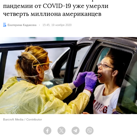
пандемии от COVID-19 уже умерли
четверть миллиона американцев
Автор:
Екатерина Кадакова
Дата:
15:45, 19 ноября 2020
Barcroft Media / Contributor
Facebook
Twitter
Telegram
Viber