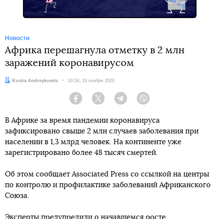
Новости
Африка перешагнула отметку в 2 млн
заражений коронавирусом
Автор:
Kostia Andreykovets
Дата:
19:34, 19 ноября 2020
Facebook
Twitter
Telegram
Viber
В Африке за время пандемии коронавируса
зафиксировано свыше 2 млн случаев заболевания при
населении в 1,3 млрд человек. На континенте уже
зарегистрировано более 48 тысяч смертей.
Об этом сообщает Associated Press со ссылкой на центры
по контролю и профилактике заболеваний Африканского
Союза.
Эксперты предупредили о начавшемся росте