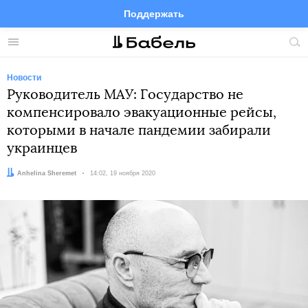
Поддержать
Facebook
Telegram
Twitter
Instagram
Меню
Пои
по
сай
Новости
Руководитель МАУ: Государство не
компенсировало эвакуационные рейсы,
которыми в начале пандемии забирали
украинцев
Автор:
Anhelina Sheremet
Дата:
14:02, 19 ноября 2020