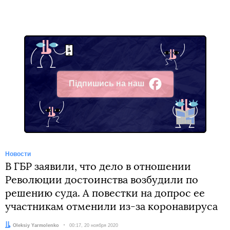
Підпишись на наш
Facebook
Новости
В ГБР заявили, что дело в отношении
Революции достоинства возбудили по
решению суда. А повестки на допрос ее
участникам отменили из-за коронавируса
Автор:
Oleksiy Yarmolenko
Дата:
00:17, 20 ноября 2020