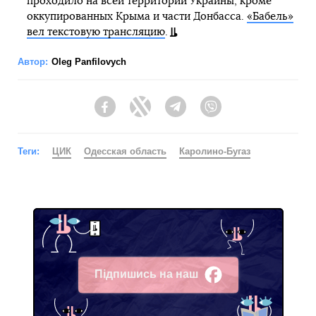
проходило на всей территории Украины, кроме
оккупированных Крыма и части Донбасса.
«Бабель»
вел текстовую трансляцию
.
Автор:
Oleg Panfilovych
Facebook
Twitter
Telegram
Viber
Теги:
ЦИК
Одесская область
Каролино-Бугаз
Підпишись на наш
Facebook