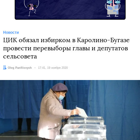
Новости
ЦИК обязал избирком в Каролино-Бугазе
провести перевыборы главы и депутатов
сельсовета
Автор:
Oleg Panfilovych
Дата:
17:41, 19 ноября 2020