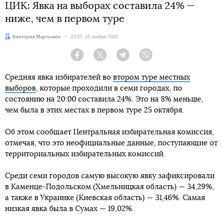
ЦИК: Явка на выборах составила 24% —
ниже, чем в первом туре
Автор:
Виктория Мартынюк
Дата:
23:07, 15 ноября 2020
Facebook
Twitter
Telegram
Viber
Средняя явка избирателей во
втором туре местных
выборов
, которые проходили в семи городах, по
состоянию на 20:00 составила 24%. Это на 8% меньше,
чем была в этих местах в первом туре 25 октября.
Об этом сообщает Центральная избирательная комиссия,
отмечая, что это неофициальные данные, поступающие от
территориальных избирательных комиссий.
Среди семи городов самую высокую явку зафиксировали
в Каменце-Подольском (Хмельницкая область) — 34,29%,
а также в Украинке (Киевская область) — 31,46%. Самая
низкая явка была в Сумах — 19,02%.