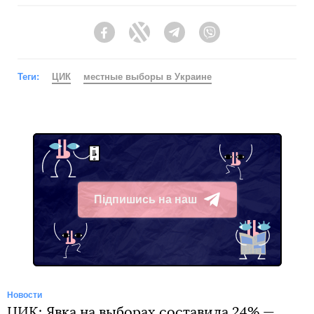
Facebook
Twitter
Telegram
Viber
Теги:
ЦИК
местные выборы в Украине
Підпишись на наш
Telegram
Новости
ЦИК: Явка на выборах составила 24% —