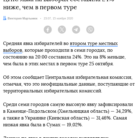
ниже, чем в первом туре
Автор:
Виктория Мартынюк
Дата:
23:07, 15 ноября 2020
Facebook
Twitter
Telegram
Viber
Средняя явка избирателей во
втором туре местных
выборов
, которые проходили в семи городах, по
состоянию на 20:00 составила 24%. Это на 8% меньше,
чем была в этих местах в первом туре 25 октября.
Об этом сообщает Центральная избирательная комиссия,
отмечая, что это неофициальные данные, поступающие от
территориальных избирательных комиссий.
Среди семи городов самую высокую явку зафиксировали
в Каменце-Подольском (Хмельницкая область) — 34,29%,
а также в Украинке (Киевская область) — 31,46%. Самая
низкая явка была в Сумах — 19,02%.