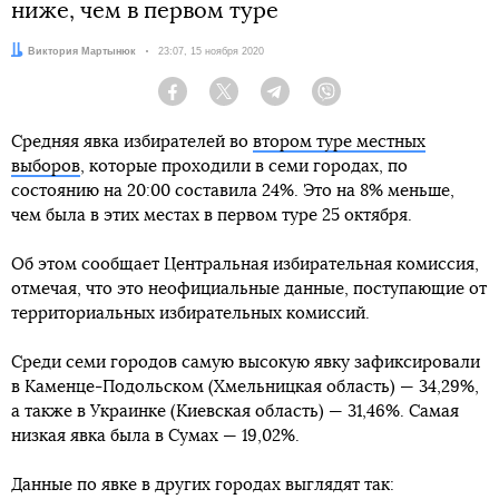
ниже, чем в первом туре
Автор:
Виктория Мартынюк
Дата:
23:07, 15 ноября 2020
Facebook
Twitter
Telegram
Viber
Средняя явка избирателей во
втором туре местных
выборов
, которые проходили в семи городах, по
состоянию на 20:00 составила 24%. Это на 8% меньше,
чем была в этих местах в первом туре 25 октября.
Об этом сообщает Центральная избирательная комиссия,
отмечая, что это неофициальные данные, поступающие от
территориальных избирательных комиссий.
Среди семи городов самую высокую явку зафиксировали
в Каменце-Подольском (Хмельницкая область) — 34,29%,
а также в Украинке (Киевская область) — 31,46%. Самая
низкая явка была в Сумах — 19,02%.
Данные по явке в других городах выглядят так: