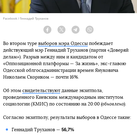
Facebook / Геннадий Труханов
Facebook
Twitter
Telegram
Viber
Во втором туре
выборов мэра Одессы
побеждает
действующий мэр Геннадий Труханов (партия «Доверяй
делам»). Разрыв между ним и кандидатом от
«Оппозиционной платформы — За жизнь», экс-главою
Одесской облгосадминистрации времен Януковича
Николаем Скориком — почти 16%.
Об этом
свидетельствуют
данные экзитпола,
проведенного Киевским международным институтом
социологии (КМИС) по состоянию на 20:00
(обновлено)
.
Согласно экзитполу, результаты выборов в Одессе такие:
56,7%
Геннадий Труханов —