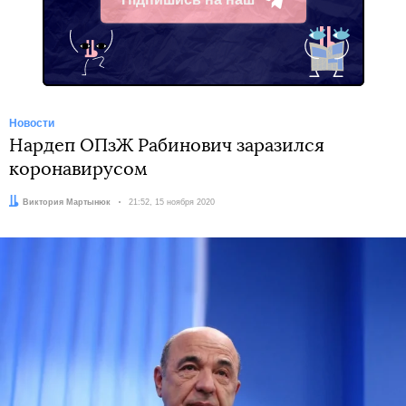
Telegram
Новости
Нардеп ОПзЖ Рабинович заразился
коронавирусом
Автор:
Виктория Мартынюк
Дата:
21:52, 15 ноября 2020