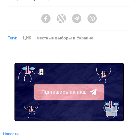
Facebook
Twitter
Telegram
Viber
Теги:
ЦИК
местные выборы в Украине
Підпишись на наш
Telegram
Новости