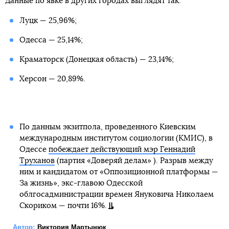
Данные по явке в других городах выглядят так:
Луцк — 25,96%;
Одесса — 25,14%;
Краматорск (Донецкая область) — 23,14%;
Херсон — 20,89%.
По данным экзитпола, проведенного Киевским
международным институтом социологии (КМИС), в
Одессе
побеждает действующий мэр Геннадий
Труханов
(партия «Доверяй делам» ). Разрыв между
ним и кандидатом от «Оппозиционной платформы —
За жизнь», экс-главою Одесской
облгосадминистрации времен Януковича Николаем
Скориком — почти 16%.
Автор:
Виктория Мартынюк