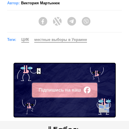
Автор:
Виктория Мартынюк
Facebook
Twitter
Telegram
Viber
Теги:
ЦИК
местные выборы в Украине
Підпишись на наш
Facebook