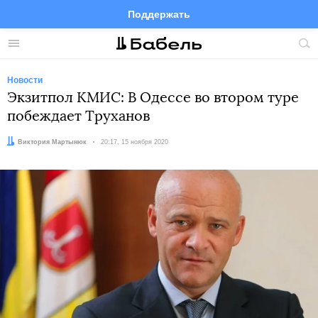
Поддержать
Facebook
Telegram
Twitter
Instagram
Меню
Пои
по
сай
Новости
Экзитпол КМИС: В Одессе во втором туре
побеждает Труханов
Автор:
Виктория Мартынюк
Дата:
20:17, 15 ноября 2020