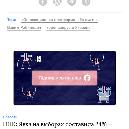
Facebook
Twitter
Telegram
Viber
Теги:
«Оппозиционная платформа – За життя»
Вадим Рабинович
коронавирус в Украине
Підпишись на наш
Facebook
Новости
ЦИК: Явка на выборах составила 24% —