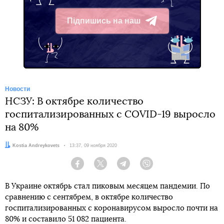
Підпишись на наш
Telegram
Новости
НСЗУ: В октябре количество
госпитализированных с COVID-19 выросло
на 80%
Автор:
Kostia Andreykovets
Дата:
13:37, 09 ноября 2020
Facebook
Twitter
Telegram
Viber
В Украине октябрь стал пиковым месяцем пандемии. По
сравнению с сентябрем, в октябре количество
госпитализированных с коронавирусом выросло почти на
80% и составило 51 082 пациента.