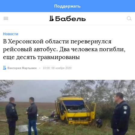
Поддержать
Facebook
Telegram
Twitter
Instagram
Меню
Пои
по
сай
Новости
В Херсонской области перевернулся
рейсовый автобус. Два человека погибли,
еще десять травмированы
Автор:
Виктория Мартынюк
Дата:
10:00, 09 ноября 2020