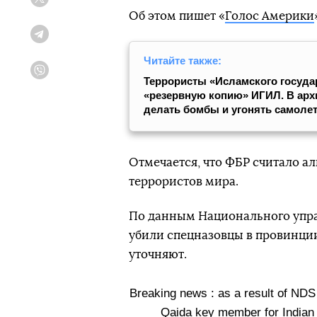
Twitter
Об этом пишет «
Голос Америки
Telegram
Читайте также:
Viber
Террористы «Исламского госуда
«резервную копию» ИГИЛ. В архи
делать бомбы и угонять самоле
Отмечается, что ФБР считало 
террористов мира.
По данным Национального упра
убили спецназовцы в провинции
уточняют.
Breaking news : as a result of NDS 
Qaida key member for Indian 