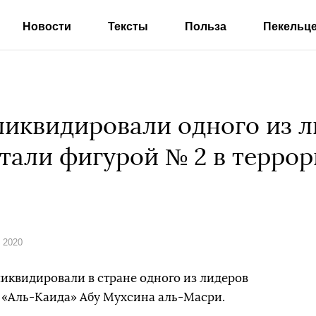
Новости
Тексты
Польза
Пекельц
ликвидировали одного из л
итали фигурой № 2 в терро
я 2020
иквидировали в стране одного из лидеров
 «Аль-Каида» Абу Мухсина аль-Масри.