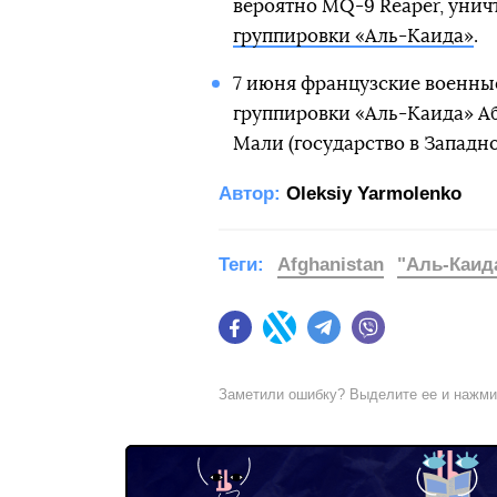
вероятно MQ-9 Reaper, уни
группировки «Аль-Каида»
.
7 июня французские военны
группировки «Аль-Каида» Аб
Мали (государство в Западн
Автор:
Oleksiy Yarmolenko
Теги:
Afghanistan
"Аль-Каид
Facebook
Twitter
Telegram
Viber
Заметили ошибку? Выделите ее и нажм