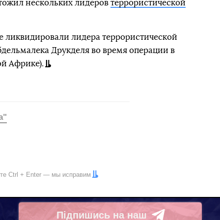
чтожил нескольких лидеров
террористической
е ликвидировали лидера террористической
дельмалека Друкделя во время операции в
ой Африке).
а"
ите
Ctrl
+
Enter
— мы исправим
Підпишись на наш