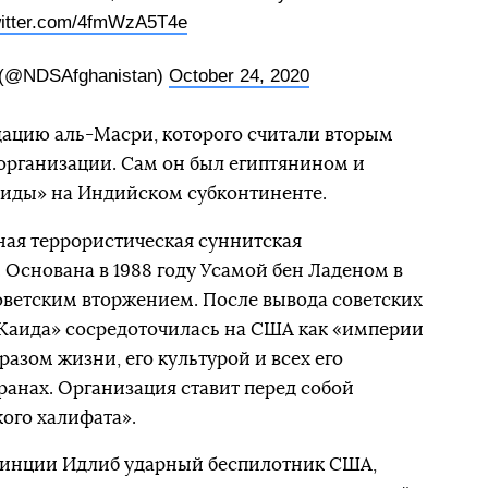
witter.com/4fmWzA5T4e
 (@NDSAfghanistan)
October 24, 2020
ацию аль-Масри, которого считали вторым
организации. Сам он был египтянином и
иды» на Индийском субконтиненте.
ая террористическая суннитская
 Основана в 1988 году Усамой бен Ладеном в
оветским вторжением. После вывода советских
-Каида» сосредоточилась на США как «империи
разом жизни, его культурой и всех его
ранах. Организация ставит перед собой
ого халифата».
овинции Идлиб ударный беспилотник США,