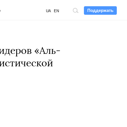
Поддержать
е
Поиск
UA
EN
по
сайту
идеров «Аль-
ристической