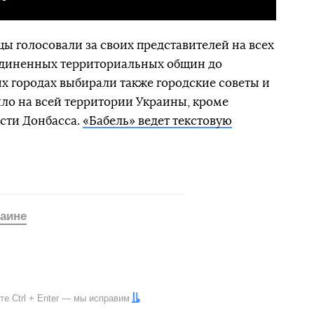
ы голосовали за своих представителей на всех
ъединенных территориальных общин до
ых городах выбирали также городские советы и
ло на всей территории Украины, кроме
сти Донбасса.
«Бабель» ведет текстовую
аине
ите
Ctrl
+
Enter
— мы исправим