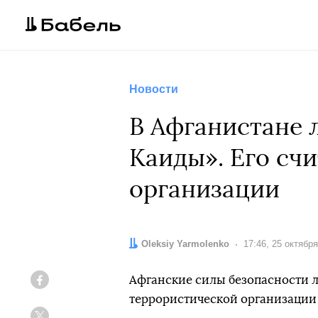
Новости
В Афганистане 
Каиды». Его сч
организации
Автор:
Oleksiy Yarmolenko
Дата:
17:46, 25 октябр
Афганские силы безопасности л
Facebook
террористической организации