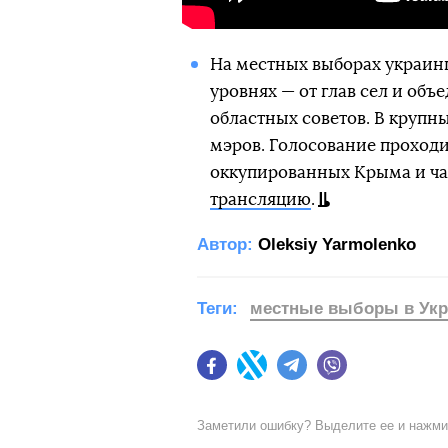
На местных выборах украинц
уровнях — от глав сел и об
областных советов. В крупн
мэров. Голосование проходи
оккупированных Крыма и ча
трансляцию
.
Автор:
Oleksiy Yarmolenko
Теги:
местные выборы в Укр
Facebook
Twitter
Telegram
Viber
Заметили ошибку? Выделите ее и нажм