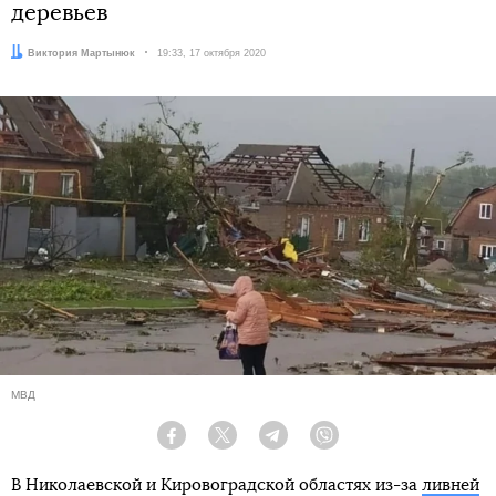
деревьев
Автор:
Виктория Мартынюк
Дата:
19:33, 17 октября 2020
МВД
Facebook
Twitter
Telegram
Viber
В Николаевской и Кировоградской областях из-за
ливней