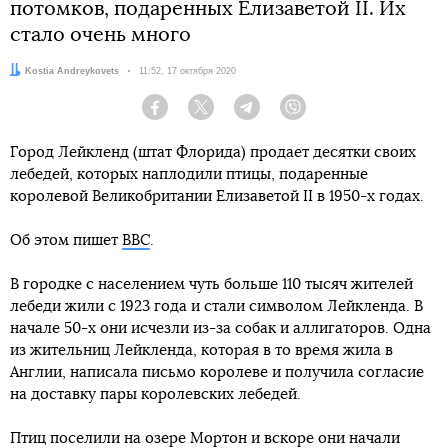
потомков, подаренных Елизаветой II. Их
стало очень много
Автор:
Kostia Andreykovets
Дата:
11:52, 17 октября 2020
Facebook
Twitter
Telegram
Viber
Город Лейкленд (штат Флорида) продает десятки своих
лебедей, которых наплодили птицы, подаренные
королевой Великобритании Елизаветой II в 1950-х годах.
Об этом пишет
BBC
.
В городке с населением чуть больше 110 тысяч жителей
лебеди жили с 1923 года и стали символом Лейкленда. В
начале 50-х они исчезли из-за собак и аллигаторов. Одна
из жительниц Лейкленда, которая в то время жила в
Англии, написала письмо королеве и получила согласие
на доставку пары королевских лебедей.
Птиц поселили на озере Мортон и вскоре они начали