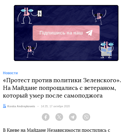
Підпишись на наш
Telegram
Новости
«Протест против политики Зеленского».
На Майдане попрощались с ветераном,
который умер после самоподжога
Автор:
Kostia Andreykovets
Дата:
14:35, 17 октября 2020
Facebook
Twitter
Telegram
Viber
В Киеве на Майдане Независимости простились с