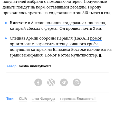
покупателей выбрали с помощью лотереи. Полученные
деньги пойдут на корм оставшимся лебедям. Городу
приходилось тратить на содержание птиц $10 тысяч в год.
В августе в Англии
полиция «задержала» пингвина
,
который сбежал с фермы. Он прошел почти 2 км.
Спецназ Армии обороны Израиля (ЦАХАЛ)
помог
орнитологам вырастить птенца хищного грифа
,
популяция которых на Ближнем Востоке находится на
грани вымирания. Помог в этом мультикоптер.
Автор:
Kostia Andreykovets
Facebook
Twitter
Telegram
Viber
Теги:
США
штат Флорида
королева Елизавета II