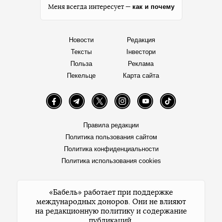
Ранее сообщалось, что в Киеве ливень подтопил более 10
улиц и проезжие части, что осложнило движение
транспорта. В КГГА по состоянию на 19:20 сообщили, что
подтопления в восьми районах столицы ликвидировали.
Общественный транспорт курсирует в обычном режиме.
Автор:
Виктория Мартынюк
Facebook
Twitter
Telegram
Viber
Теги:
непогода
Николаевская область
МВД Украины