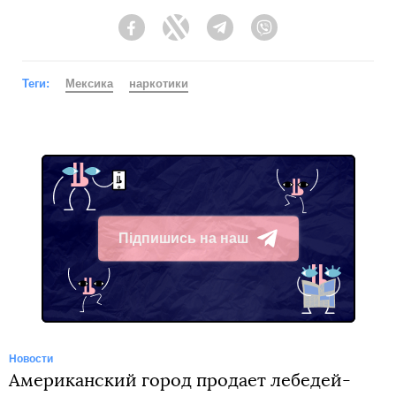
Facebook
Twitter
Telegram
Viber
Теги:
Мексика
наркотики
Підпишись на наш
Telegram
Новости
Американский город продает лебедей-