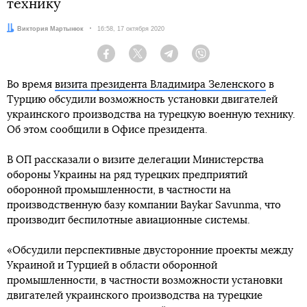
технику
Автор:
Виктория Мартынюк
Дата:
16:58, 17 октября 2020
Facebook
Twitter
Telegram
Viber
Во время
визита президента Владимира Зеленского
в
Турцию обсудили возможность установки двигателей
украинского производства на турецкую военную технику.
Об этом сообщили в Офисе президента.
В ОП рассказали о визите делегации Министерства
обороны Украины на ряд турецких предприятий
оборонной промышленности, в частности на
производственную базу компании Baykar Savunma, что
производит беспилотные авиационные системы.
«Обсудили перспективные двусторонние проекты между
Украиной и Турцией в области оборонной
промышленности, в частности возможности установки
двигателей украинского производства на турецкие