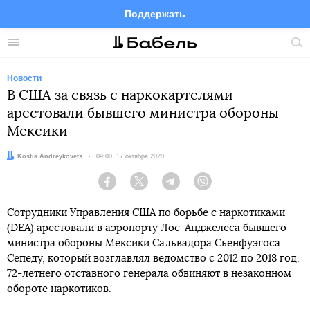
Поддержать
Facebook
Telegram
Twitter
Instagram
Меню
Пои
по
сай
Новости
В США за связь с наркокартелями
арестовали бывшего министра обороны
Мексики
Автор:
Kostia Andreykovets
Дата:
09:00, 17 октября 2020
Facebook
Twitter
Telegram
Viber
Сотрудники Управления США по борьбе с наркотиками
(DEA) арестовали в аэропорту Лос-Анджелеса бывшего
министра обороны Мексики Сальвадора Сьенфуэгоса
Сепеду, который возглавлял ведомство с 2012 по 2018 год.
72-летнего отставного генерала обвиняют в незаконном
обороте наркотиков.