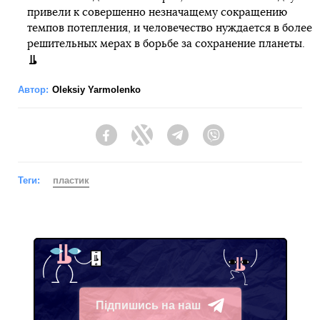
привели к совершенно незначащему сокращению
темпов потепления, и человечество нуждается в более
решительных мерах в борьбе за сохранение планеты.
Автор:
Oleksiy Yarmolenko
Facebook
Twitter
Telegram
Viber
Теги:
пластик
Підпишись на наш
Telegram