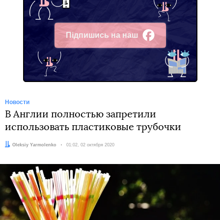
Підпишись на наш
Facebook
Новости
В Англии полностью запретили
использовать пластиковые трубочки
Автор:
Oleksiy Yarmolenko
Дата:
01:02, 02 октября 2020