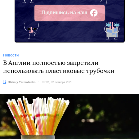
Підпишись на наш
Facebook
Новости
В Англии полностью запретили
использовать пластиковые трубочки
Автор:
Oleksiy Yarmolenko
Дата:
01:02, 02 октября 2020