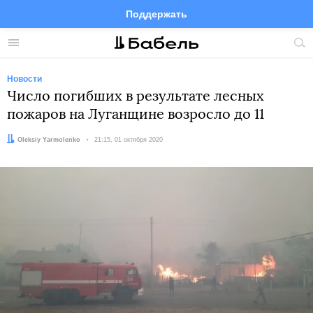
Поддержать
Facebook
Telegram
Twitter
Instagram
Меню
Пои
по
сай
Новости
Число погибших в результате лесных
пожаров на Луганщине возросло до 11
Автор:
Oleksiy Yarmolenko
Дата:
21:15, 01 октября 2020