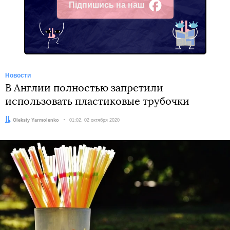
Підпишись на наш
Facebook
Новости
В Англии полностью запретили
использовать пластиковые трубочки
Автор:
Oleksiy Yarmolenko
Дата:
01:02, 02 октября 2020