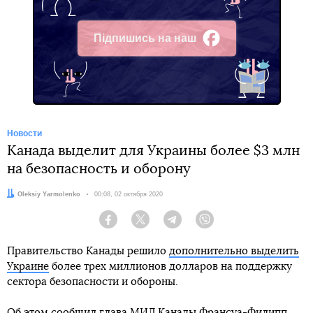
Підпишись на наш
Facebook
Новости
Канада выделит для Украины более $3 млн
на безопасность и оборону
Автор:
Oleksiy Yarmolenko
Дата:
00:08, 02 октября 2020
Facebook
Twitter
Telegram
Viber
Правительство Канады решило
дополнительно выделить
Украине
более трех миллионов долларов на поддержку
сектора безопасности и обороны.
Об этом сообщил глава МИД Канады Франсуа-Филипп