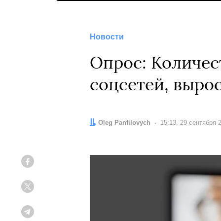
Новости
Опрос: Количес
соцсетей, выро
Автор:
Oleg Panfilovych
Дата:
15:13, 29 сентября 
Facebook
Twitter
Telegram