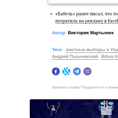
«Бабель» ранее писал, что т
потратила на рекламу в Face
Автор:
Виктория Мартынюк
Теги:
местные выборы в Укр
Андрей Пальчевский
Bihus.I
Facebook
Twitter
Telegram
Viber
Заметили ошибку? Выделите ее и нажм