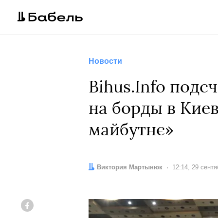
Новости
Bihus.Info подс
на борды в Киев
майбутнє»
Автор:
Виктория Мартынюк
Дата:
12:14, 29 сент
Facebook