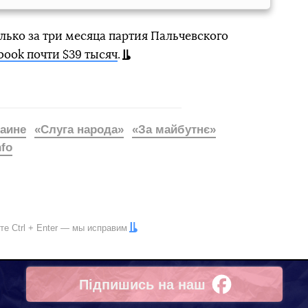
олько за три месяца партия Пальчевского
book почти $39 тысяч
.
аине
«Слуга народа»
«За майбутнє»
nfo
ите
Ctrl
+
Enter
— мы исправим
Підпишись на наш
Facebook