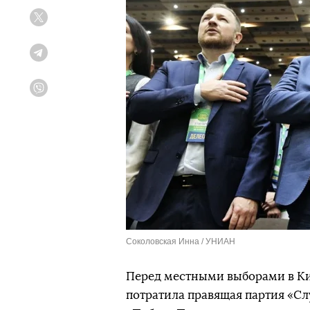
Twitter
Telegram
Viber
Соколовская Инна / УНИАН
Перед местными выборами в Ки
потратила правящая партия «Слу