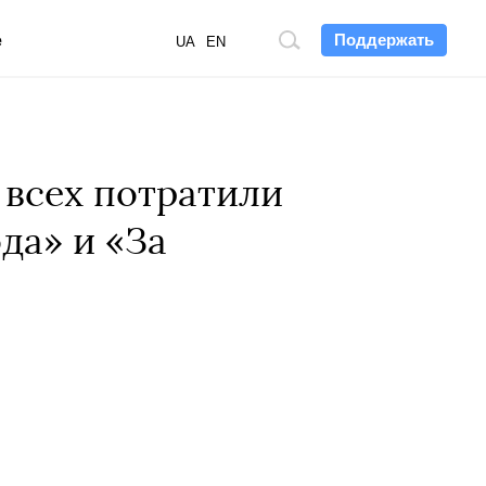
Поддержать
е
Поиск
UA
EN
по
сайту
 всех потратили
да» и «За