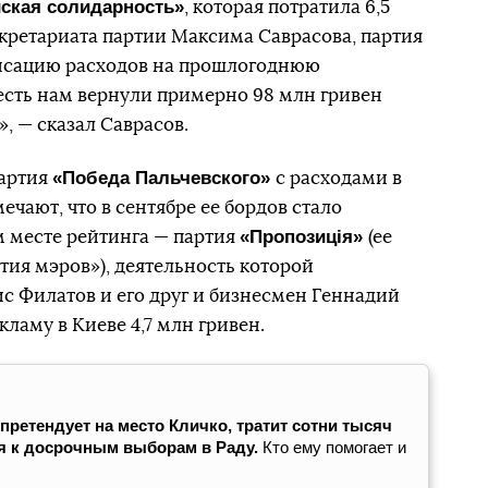
ская солидарность»
, которая потратила 6,5
екретариата партии Максима Саврасова, партия
нсацию расходов на прошлогоднюю
есть нам вернули примерно 98 млн гривен
, — сказал Саврасов.
«Победа Пальчевского»
партия
с расходами в
ечают, что в сентябре ее бордов стало
«Пропозиція»
м месте рейтинга — партия
(ее
тия мэров»), деятельность которой
с Филатов и его друг и бизнесмен Геннадий
кламу в Киеве 4,7 млн гривен.
ретендует на место Кличко, тратит сотни тысяч
ся к досрочным выборам в Раду.
Кто ему помогает и