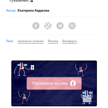
Лукашенко.
Автор:
Екатерина Кадакова
Facebook
Twitter
Telegram
Viber
Теги:
военные учения
Russia
Беларусь
Підпишись на наш
Facebook