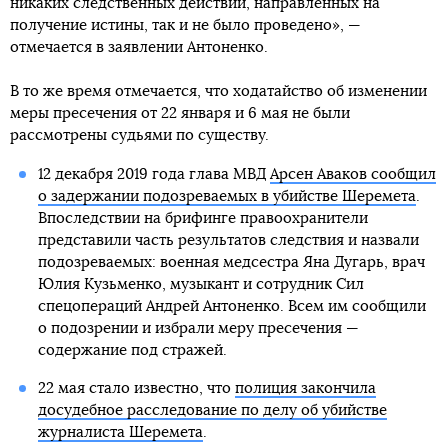
никаких следственных действий, направленных на
получение истины, так и не было проведено», —
отмечается в заявлении Антоненко.
В то же время отмечается, что ходатайство об изменении
меры пресечения от 22 января и 6 мая не были
рассмотрены судьями по существу.
12 декабря 2019 года глава МВД
Арсен Аваков сообщил
о задержании подозреваемых в убийстве Шеремета
.
Впоследствии на брифинге правоохранители
представили часть результатов следствия и назвали
подозреваемых: военная медсестра Яна Дугарь, врач
Юлия Кузьменко, музыкант и сотрудник Сил
спецопераций Андрей Антоненко. Всем им сообщили
о подозрении и избрали меру пресечения —
содержание под стражей.
22 мая стало известно, что
полиция закончила
досудебное расследование по делу об убийстве
журналиста Шеремета
.