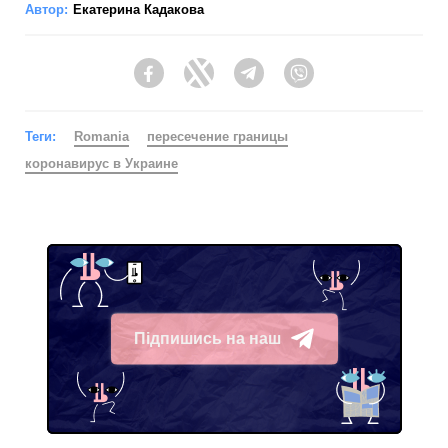
Автор:
Екатерина Кадакова
Facebook
Twitter
Telegram
Viber
Теги:
Romania
пересечение границы
коронавирус в Украине
Підпишись на наш
Telegram