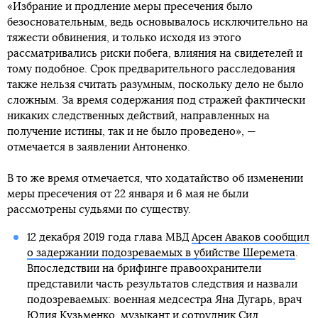
«Избрание и продление меры пресечения было
безосновательным, ведь основывалось исключительно на
тяжести обвинения, и только исходя из этого
рассматривались риски побега, влияния на свидетелей и
тому подобное. Срок предварительного расследования
также нельзя считать разумным, поскольку дело не было
сложным. За время содержания под стражей фактически
никаких следственных действий, направленных на
получение истины, так и не было проведено», —
отмечается в заявлении Антоненко.
В то же время отмечается, что ходатайство об изменении
меры пресечения от 22 января и 6 мая не были
рассмотрены судьями по существу.
12 декабря 2019 года глава МВД
Арсен Аваков сообщил
о задержании подозреваемых в убийстве Шеремета
.
Впоследствии на брифинге правоохранители
представили часть результатов следствия и назвали
подозреваемых: военная медсестра Яна Дугарь, врач
Юлия Кузьменко, музыкант и сотрудник Сил