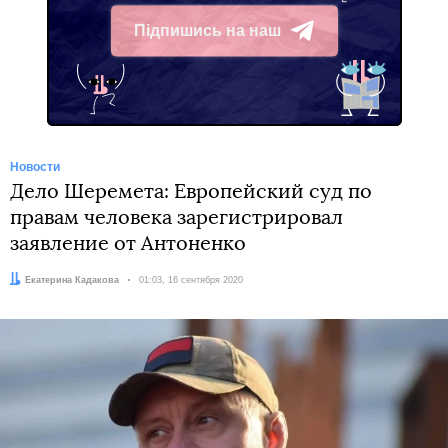
Підпишись на наш
Telegram
Новости
Дело Шеремета: Европейский суд по
правам человека зарегистрировал
заявление от Антоненко
Автор:
Екатерина Кадакова
Дата:
01:03, 16 сентября 2020