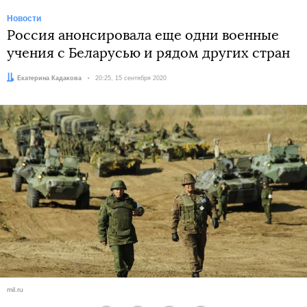
Новости
Россия анонсировала еще одни военные
учения с Беларусью и рядом других стран
Автор:
Екатерина Кадакова
Дата:
20:25, 15 сентября 2020
mil.ru