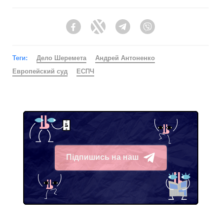
Facebook
Twitter
Telegram
Viber
Теги:
Дело Шеремета
Андрей Антоненко
Европейский суд
ЕСПЧ
Підпишись на наш
Telegram