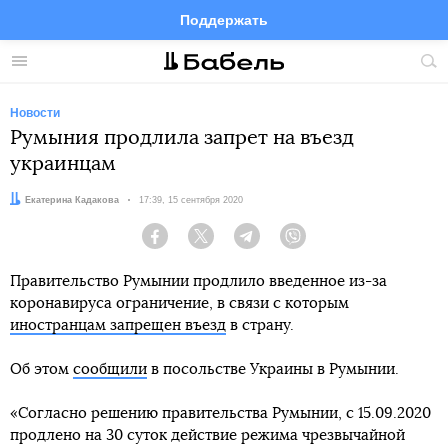
Поддержать
Facebook
Telegram
Twitter
Instagram
Меню
Пои
по
сай
Новости
Румыния продлила запрет на въезд
украинцам
Автор:
Екатерина Кадакова
Дата:
17:39, 15 сентября 2020
Facebook
Twitter
Telegram
Viber
Правительство Румынии продлило введенное из-за
коронавируса ограничение, в связи с которым
иностранцам запрещен въезд
в страну.
Об этом
сообщили
в посольстве Украины в Румынии.
«Согласно решению правительства Румынии, с 15.09.2020
продлено на 30 суток действие режима чрезвычайной