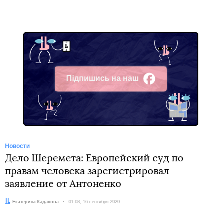
Підпишись на наш
Facebook
Новости
Дело Шеремета: Европейский суд по
правам человека зарегистрировал
заявление от Антоненко
Автор:
Екатерина Кадакова
Дата:
01:03, 16 сентября 2020