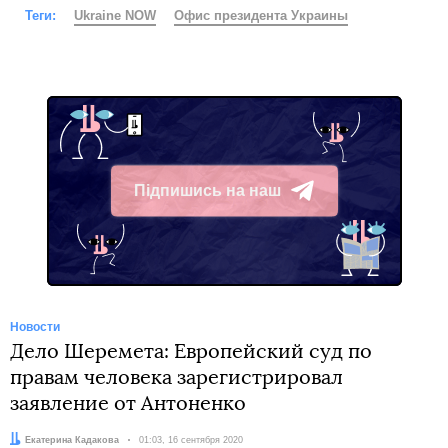
Теги:
Ukraine NOW
Офис президента Украины
Підпишись на наш
Telegram
Новости
Дело Шеремета: Европейский суд по
правам человека зарегистрировал
заявление от Антоненко
Автор:
Екатерина Кадакова
Дата:
01:03, 16 сентября 2020