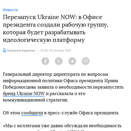
Новости
Перезапуск Ukraine NOW: в Офисе
президента создали рабочую группу,
которая будет разрабатывать
идеологическую платформу
Автор:
Екатерина Кадакова
Дата:
22:48, 15 сентября 2020
Facebook
Twitter
Telegram
Viber
Генеральный директор директората по вопросам
информационной политики Офиса президента Ирина
Победоносцева заявила о необходимости перезапустить
бренд Ukraine NOW
и рассказала о его
коммуникационной стратегии.
Об этом
сообщили
в пресс-службе Офиса президента.
«Мы с коллегами уже давно обсуждали необходимость