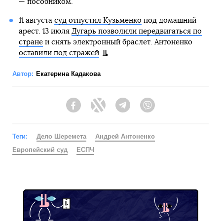
— пособником.
11 августа
суд отпустил Кузьменко
под домашний
арест. 13 июля
Дугарь позволили передвигаться по
стране
и снять электронный браслет. Антоненко
оставили под стражей
.
Автор:
Екатерина Кадакова
Facebook
Twitter
Telegram
Viber
Теги:
Дело Шеремета
Андрей Антоненко
Европейский суд
ЕСПЧ