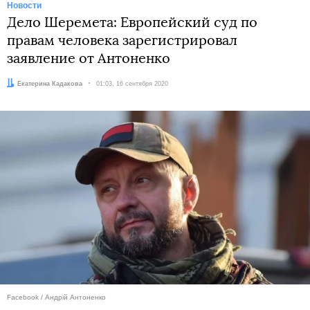
Новости
Дело Шеремета: Европейский суд по
правам человека зарегистрировал
заявление от Антоненко
Автор:
Екатерина Кадакова
Дата:
01:03, 16 сентября 2020
Facebook / Андрій Антоненко