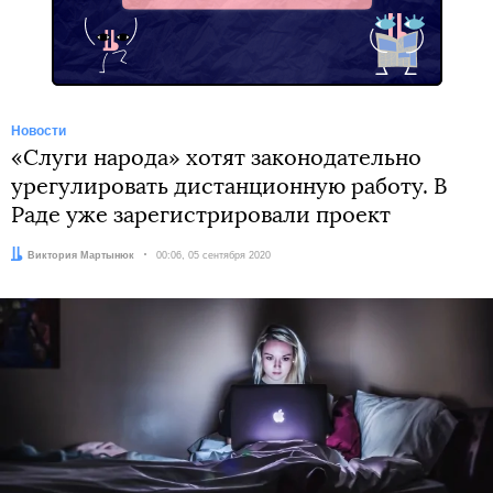
Новости
«Слуги народа» хотят законодательно
урегулировать дистанционную работу. В
Раде уже зарегистрировали проект
Автор:
Виктория Мартынюк
Дата:
00:06, 05 сентября 2020