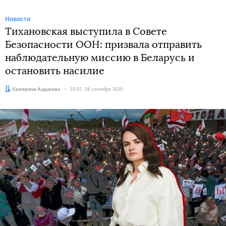
Новости
Тихановская выступила в Совете
Безопасности ООН: призвала отправить
наблюдательную миссию в Беларусь и
остановить насилие
Автор:
Екатерина Кадакова
Дата:
19:07, 04 сентября 2020