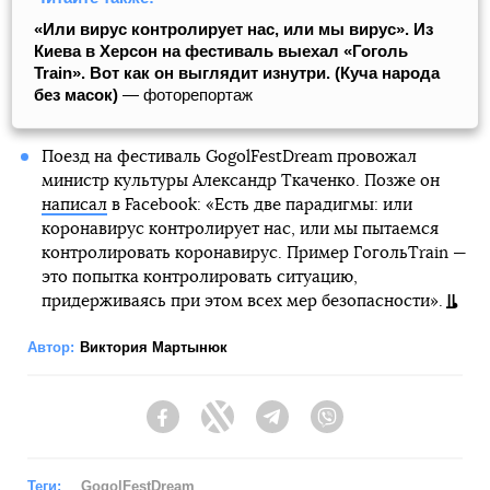
«Или вирус контролирует нас, или мы вирус». Из
Киева в Херсон на фестиваль выехал «Гоголь
Train». Вот как он выглядит изнутри. (Куча народа
без масок)
― фоторепортаж
Поезд на фестиваль GogolFestDream провожал
министр культуры Александр Ткаченко. Позже он
написал
в Facebook: «Есть две парадигмы: или
коронавирус контролирует нас, или мы пытаемся
контролировать коронавирус. Пример ГогольTrain —
это попытка контролировать ситуацию,
придерживаясь при этом всех мер безопасности».
Автор:
Виктория Мартынюк
Facebook
Twitter
Telegram
Viber
Теги:
GogolFestDream