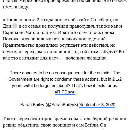
слова». Через некоторое время она объяснила, что ее муж
имел в виду.
«Прошло почти 2,5 года после событий в Солсбери, но
Дон
и ее семья не получили правосудия, так же как и
Справка
Скрипали, Чарли или мы. И вот это случилось снова.
Похоже, для виновных нет никаких последствий.
Правительство правильно осуждает эти действия, но
неужели через два с половиной года об этом забудут? Вот
как это выглядит для нас», — пояснила женщина.
There appears to be no consequences for the culprits. The
Government are right to condemn these actions, but in 2 1/2
years will it be forgotten about? That’s how it feels for us.
#RIPDawn
— Sarah Bailey (@SarahBailey3)
September 3, 2020
Также через некоторое время из-за столь бурной реакции
решил объяснить свою позицию и сам Бейли. Он