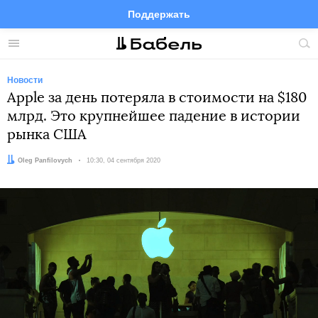
Поддержать
Facebook
Telegram
Twitter
Instagram
Меню
Пои
по
сай
Новости
Apple за день потеряла в стоимости на $180
млрд. Это крупнейшее падение в истории
рынка США
Автор:
Oleg Panfilovych
Дата:
10:30, 04 сентября 2020