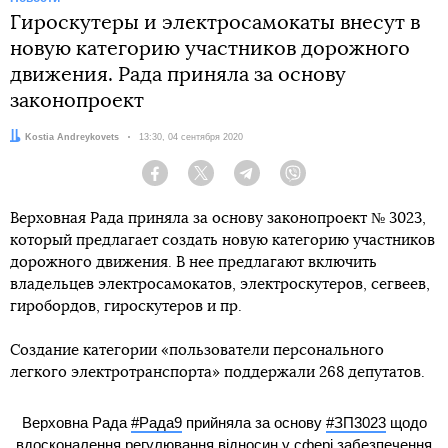
Гироскутеры и электросамокаты внесут в
новую категорию участников дорожного
движения. Рада приняла за основу
законопроект
Автор:
Kostia Andreykovets
Дата:
13:30, 04 сентября 2020
Facebook
Twitter
Telegram
Viber
Верховная Рада приняла за основу законопроект № 3023,
который предлагает создать новую категорию участников
дорожного движения. В нее предлагают включить
владельцев электросамокатов, электроскутеров, сегвеев,
гиробордов, гироскутеров и пр.
Создание категории «пользователи персонального
легкого электротранспорта» поддержали 268 депутатов.
Верховна Рада
#Рада9
прийняла за основу
#ЗП3023
щодо
вдосконалення регулювання відносин у сфері забезпечення