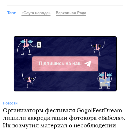
Теги:
«Слуга народа»
Верховная Рада
Підпишись на наш
Telegram
Новости
Организаторы фестиваля GogolFestDream
лишили аккредитации фотокора «Бабеля».
Их возмутил материал о несоблюдении