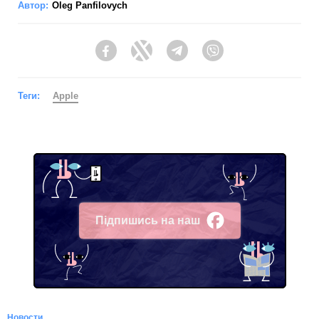
Автор:
Oleg Panfilovych
Facebook
Twitter
Telegram
Viber
Теги:
Apple
Підпишись на наш
Facebook
Новости