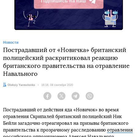
Підпишись на наш
Telegram
Новости
Пострадавший от «Новичка» британский
полицейский раскритиковал реакцию
британского правительства на отравление
Навального
Автор:
Oleksiy Yarmolenko
Дата:
16:18, 04 сентября 2020
Facebook
Twitter
Telegram
Viber
Пострадавший от действия яда «Новичок» во время
отравления Скрипалей британский полицейский Ник
Бейли загадочно отреагировал на призывы британского
правительства к прозрачному расследованию
отравления
российского оппозиционера Алексея Навального
.