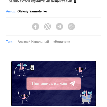
занимаются ядовитыми веществами.
Автор:
Oleksiy Yarmolenko
Facebook
Twitter
Telegram
Viber
Теги:
Алексей Навальный
«Новичок»
Підпишись на наш
Telegram