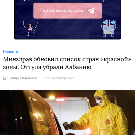
Підпишись на наш
Telegram
Новости
Минздрав обновил список стран «красной»
зоны. Оттуда убрали Албанию
Автор:
Виктория Мартынюк
Дата:
21:52, 04 сентября 2020