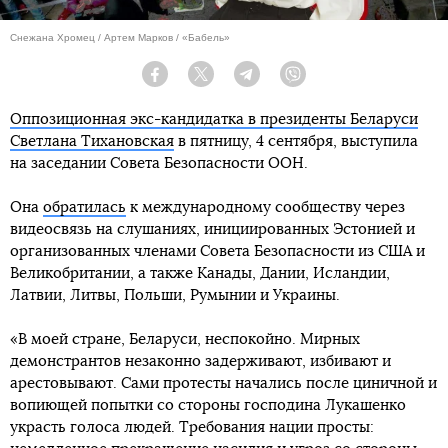
Снежана Хромец / Артем Марков / «Бабель»
Facebook
Twitter
Telegram
Viber
Оппозиционная экс-кандидатка в президенты Беларуси
Светлана Тихановская
в пятницу, 4 сентября, выступила
на заседании Совета Безопасности ООН.
Она
обратилась
к международному сообществу через
видеосвязь на слушаниях, инициированных Эстонией и
организованных членами Совета Безопасности из США и
Великобритании, а также Канады, Дании, Исландии,
Латвии, Литвы, Польши, Румынии и Украины.
«В моей стране, Беларуси, неспокойно. Мирных
демонстрантов незаконно задерживают, избивают и
арестовывают. Сами протесты начались после циничной и
вопиющей попытки со стороны господина Лукашенко
украсть голоса людей. Требования нации просты: