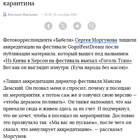
карантина
Автор:
Виктория Мартынюк
Дата:
02:06, 05 сентября 2020
Facebook
Twitter
Telegram
Viber
Фотокорреспондента «Бабеля»
Сергея Моргунова
лишили
аккредитации на фестивале GogolFestDream после
публикации материала, который вышел под названием
«
Из Киева в Херсон на фестиваль выехал «Гоголь Train»
.
Вот как он выглядит изнутри. (Куча народа без масок)».
«Лишил аккредитации директор фестиваля Максим
Демский. Он позвал меня и спросил, почему я посещаю
их мероприятия, а потом сам же и озвучил свою версию —
«чтобы дерьмом поливать». Он также напомнил, что мы
приехали сюда и живем здесь за их счет. И подчеркнул,
что не хочет, чтобы я посещал их мероприятия. Дословно
это прозвучало так: «Мы вас не пускаем», после чего он
сказал, что аннулирует аккредитацию», — рассказал
Моргунов.