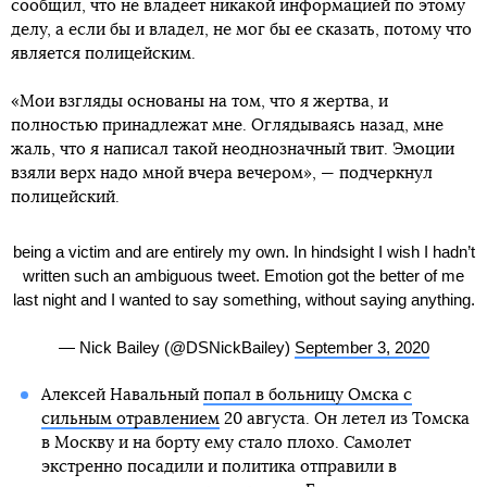
сообщил, что не владеет никакой информацией по этому
делу, а если бы и владел, не мог бы ее сказать, потому что
является полицейским.
«Мои взгляды основаны на том, что я жертва, и
полностью принадлежат мне. Оглядываясь назад, мне
жаль, что я написал такой неоднозначный твит. Эмоции
взяли верх надо мной вчера вечером», — подчеркнул
полицейский.
being a victim and are entirely my own. In hindsight I wish I hadn’t
written such an ambiguous tweet. Emotion got the better of me
last night and I wanted to say something, without saying anything.
— Nick Bailey (@DSNickBailey)
September 3, 2020
Алексей Навальный
попал в больницу Омска с
сильным отравлением
20 августа. Он летел из Томска
в Москву и на борту ему стало плохо. Самолет
экстренно посадили и политика отправили в