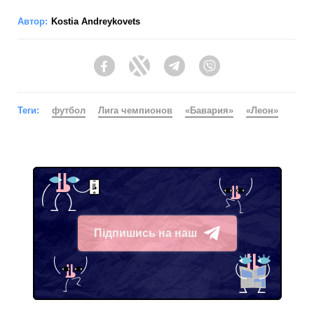
Автор:
Kostia Andreykovets
Facebook
Twitter
Telegram
Viber
Теги:
футбол
Лига чемпионов
«Бавария»
«Леон»
Підпишись на наш
Telegram