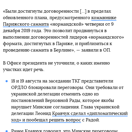
«Были достигнуты договоренности [...] в пределах
обновленного плана, предусмотренного
коммюнике
Парижского саммита
«нормандской» четверки от 9
декабря 2019 года. Это позволит продвинуться в
выполнении договоренностей лидеров «нормандского»
формата, достигнутых в Париже, и приблизиться к
проведению саммита в Берлине», — заявили в ОП.
В Офисе президента не уточнили, о каких именно
участках идет речь.
18 и 19 августа на заседании ТКГ представители
ОРДЛО блокировали переговоры. Они требовали от
украинской делегации отменить одно из
постановлений Верховной Рады, которое якобы
нарушает Минские соглашения. Глава украинской
делегации Леонид
Кравчук сделал «дипломатический
ход» и пообещал решить вопрос
с Радой.
Ранее Кравчук говорил, что
Минские переговоры