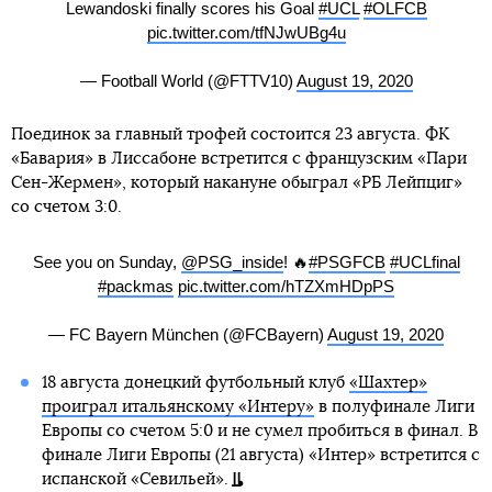
Lewandoski finally scores his Goal
#UCL
#OLFCB
pic.twitter.com/tfNJwUBg4u
— Football World (@FTTV10)
August 19, 2020
Поединок за главный трофей состоится 23 августа. ФК
«Бавария» в Лиссабоне встретится с французским «Пари
Сен-Жермен», который накануне обыграл «РБ Лейпциг»
со счетом 3:0.
See you on Sunday,
@PSG_inside
! 🔥
#PSGFCB
#UCLfinal
#packmas
pic.twitter.com/hTZXmHDpPS
— FC Bayern München (@FCBayern)
August 19, 2020
18 августа донецкий футбольный клуб
«Шахтер»
проиграл итальянскому «Интеру»
в полуфинале Лиги
Европы со счетом 5:0 и не сумел пробиться в финал. В
финале Лиги Европы (21 августа) «Интер» встретится с
испанской «Севильей».