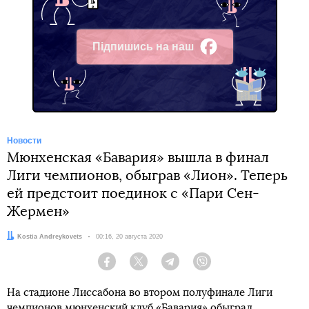
Підпишись на наш
Facebook
Новости
Мюнхенская «Бавария» вышла в финал
Лиги чемпионов, обыграв «Лион». Теперь
ей предстоит поединок с «Пари Сен-
Жермен»
Автор:
Kostia Andreykovets
Дата:
00:16, 20 августа 2020
Facebook
Twitter
Telegram
Viber
На стадионе Лиссабона во втором полуфинале Лиги
чемпионов мюнхенский клуб «Бавария» обыграл