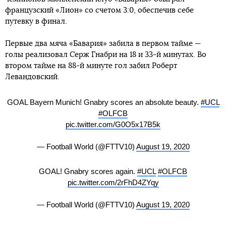
французский «Лион» со счетом 3:0, обеспечив себе
путевку в финал.
Первые два мяча «Бавария» забила в первом тайме —
голы реализовал Серж Гнабри на 18 и 33-й минутах. Во
втором тайме на 88-й минуте гол забил Роберт
Левандовский.
GOAL Bayern Munich! Gnabry scores an absolute beauty.
#UCL
#OLFCB
pic.twitter.com/G0O5x17B5k
— Football World (@FTTV10)
August 19, 2020
GOAL! Gnabry scores again.
#UCL
#OLFCB
pic.twitter.com/2rFhD4ZYqy
— Football World (@FTTV10)
August 19, 2020