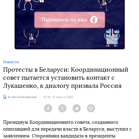
Підпишись на наш
Facebook
Новости
Протесты в Беларуси: Координационный
совет пытается установить контакт с
Лукашенко, к диалогу призвала Россия
Автор:
Kostia Andreykovets
Дата:
21:39, 19 августа 2020
Facebook
Twitter
Telegram
Viber
Президиум Координационного совета, созданного
оппозицией для передачи власти в Беларуси, выступил с
заявлением. Сторонники кандидата в президенты