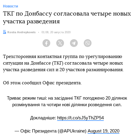
Новости
ТКГ по Донбассу согласовала четыре новых
участка разведения
Автор:
Kostia Andreykovets
Дата:
01:08, 20 августа 2020
Facebook
Twitter
Telegram
Viber
Трехсторонняя контактная группа по урегулированию
ситуации на Донбассе (ТКГ) согласовала четыре новых
участка разведения сил и 20 участков разминирования.
Об этом сообщил Офис президента.
Триває режим тиші: на засіданні ТКГ погоджено 20 ділянок
розмінування та чотири нові ділянки розведення сил.
Докладніше:
https://t.co/sJ5yThZP54
— Офіс Президента (@APUkraine)
August 19, 2020