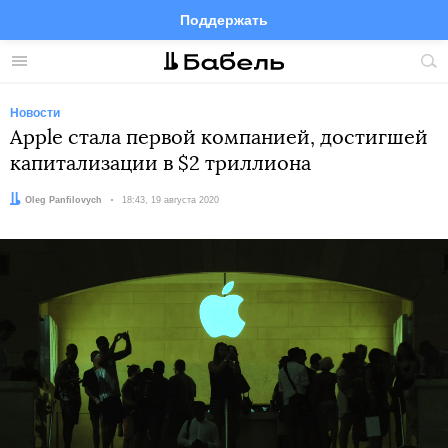
Поддержать
Facebook
Telegram
Twitter
Instagram
Меню
Пои
по
сай
Новости
Apple стала первой компанией, достигшей
капитализации в $2 триллиона
Автор:
Oleg Panfilovych
Дата:
18:43, 19 августа 2020