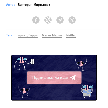
Автор:
Виктория Мартынюк
Facebook
Twitter
Telegram
Viber
Теги:
принц Гарри
Меган Маркл
Netflix
Підпишись на наш
Telegram