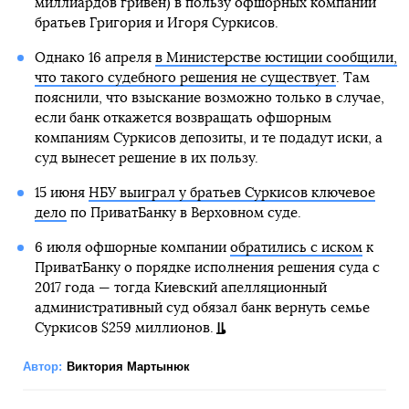
миллиардов гривен) в пользу офшорных компаний
братьев Григория и Игоря Суркисов.
Однако 16 апреля
в Министерстве юстиции сообщили,
что такого судебного решения не существует
. Там
пояснили, что взыскание возможно только в случае,
если банк откажется возвращать офшорным
компаниям Суркисов депозиты, и те подадут иски, а
суд вынесет решение в их пользу.
15 июня
НБУ выиграл у братьев Суркисов ключевое
дело
по ПриватБанку в Верховном суде.
6 июля офшорные компании
обратились с иском
к
ПриватБанку о порядке исполнения решения суда с
2017 года — тогда Киевский апелляционный
административный суд обязал банк вернуть семье
Суркисов $259 миллионов.
Автор:
Виктория Мартынюк