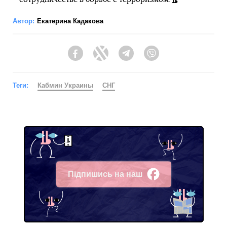
Автор:
Екатерина Кадакова
Facebook
Twitter
Telegram
Viber
Теги:
Кабмин Украины
СНГ
Підпишись на наш
Facebook