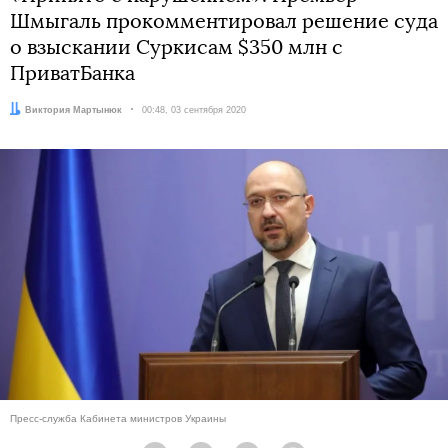
Шмыгаль прокомментировал решение суда
о взыскании Суркисам $350 млн с
ПриватБанка
Автор:
Виктория Мартынюк
Дата:
00:48, 03 сентября 2020
Пресс-служба Кабинета министров Украины