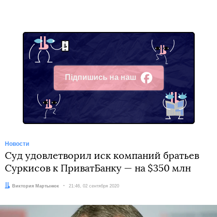
Підпишись на наш
Facebook
Новости
Суд удовлетворил иск компаний братьев
Суркисов к ПриватБанку — на $350 млн
Автор:
Виктория Мартынюк
Дата:
21:46, 02 сентября 2020