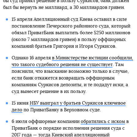
бы суд принял решение в пользу Суркисов, банк должен
был бы вернуть не миллиард, а 30 миллиардов гривен.
15 апреля Апелляционный суд Киева оставил в силе
постановление Печерского районного суда, который
обязал ПриватБанк выплатить более $250 миллионов
(около 7 миллиардов гривен) в пользу оффшорных
компаний братьев Григория и Игоря Суркисов.
Однако 16 апреля
в Министерстве юстиции сообщили,
что такого судебного решения не существует
. Там
пояснили, что взыскание возможно только в случае,
если банк откажется возвращать оффшорным
компаниям Суркисов депозиты, и те подадут иски, а
суд вынесет решение в их пользу.
15 июня
НБУ выиграл у братьев Суркисов ключевое
дело
по ПриватБанку в Верховном суде.
6 июля оффшорные компании
обратились с иском
в
ПриватБанк о порядке исполнения решения суда с
2017 года — тогда Киевский апелляционный