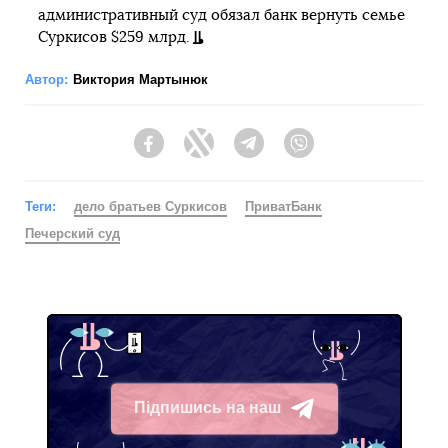
административный суд обязал банк вернуть семье
Суркисов $259 млрд.
Автор:
Виктория Мартынюк
Facebook
Twitter
Telegram
Viber
Теги:
дело братьев Суркисов
ПриватБанк
Печерский суд
Підпишись на наш
Telegram