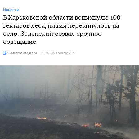
Новости
В Харьковской области вспыхнули 400
гектаров леса, пламя перекинулось на
село. Зеленский созвал срочное
совещание
Автор:
Екатерина Кадакова
Дата:
18:48, 02 сентября 2020