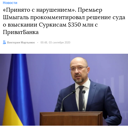
Новости
«Принято с нарушением». Премьер
Шмыгаль прокомментировал решение суда
о взыскании Суркисам $350 млн с
ПриватБанка
Автор:
Виктория Мартынюк
Дата:
00:48, 03 сентября 2020