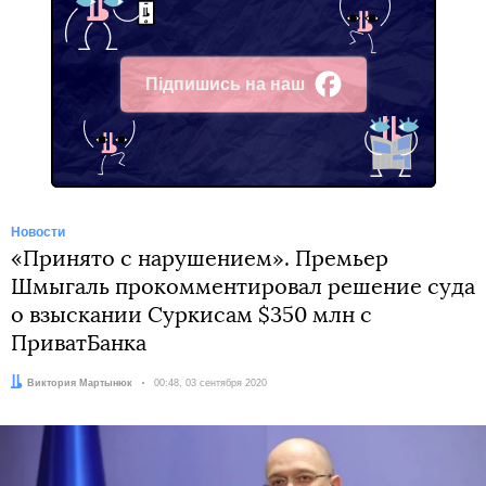
Підпишись на наш
Facebook
Новости
«Принято с нарушением». Премьер
Шмыгаль прокомментировал решение суда
о взыскании Суркисам $350 млн с
ПриватБанка
Автор:
Виктория Мартынюк
Дата:
00:48, 03 сентября 2020