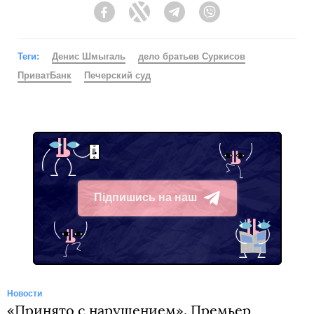
Facebook
Twitter
Telegram
Viber
Теги:
Денис Шмыгаль
дело братьев Суркисов
ПриватБанк
Печерский суд
Підпишись на наш
Telegram
Новости
«Принято с нарушением». Премьер