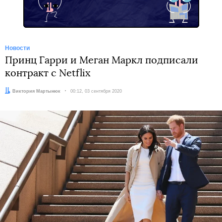
Новости
Принц Гарри и Меган Маркл подписали
контракт с Netflix
Автор:
Виктория Мартынюк
Дата:
00:12, 03 сентября 2020