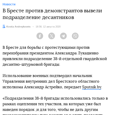
Новости
В Бресте против демонстрантов вывели
подразделение десантников
Автор:
Kostia Andreykovets
Дата:
18:58, 12 августа 2020
Facebook
Twitter
Telegram
Viber
В Бресте для борьбы с протестующими против
переизбрания президентом Александра Лукашенко
привлекли подразделение 38-й отдельной гвардейской
десантно-штурмовой бригады.
Использование военных подтвердил начальник
Управления внутренних дел Брестского областного
исполкома Александр Астрейко, передает
Sputnik.by
.
«Подразделения 38-й бригады использовались только в
рамках оцепления тех участков, на которых уже был
наведен порядок ,и для того, чтобы не дать другим