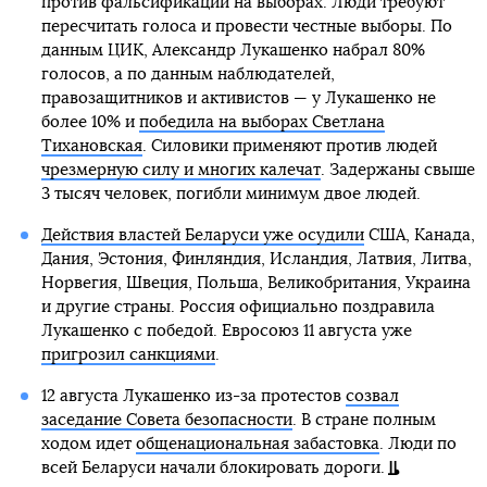
против фальсификаций на выборах. Люди требуют
пересчитать голоса и провести честные выборы. По
данным ЦИК, Александр Лукашенко набрал 80%
голосов, а по данным наблюдателей,
правозащитников и активистов — у Лукашенко не
более 10% и
победила на выборах Светлана
Тихановская
. Силовики применяют против людей
чрезмерную силу и многих калечат
. Задержаны свыше
3 тысяч человек, погибли минимум двое людей.
Действия властей Беларуси уже осудили
США, Канада,
Дания, Эстония, Финляндия, Исландия, Латвия, Литва,
Норвегия, Швеция, Польша, Великобритания, Украина
и другие страны. Россия официально поздравила
Лукашенко с победой. Евросоюз 11 августа уже
пригрозил санкциями
.
12 августа Лукашенко из-за протестов
созвал
заседание Совета безопасности
. В стране полным
ходом идет
общенациональная забастовка
. Люди по
всей Беларуси начали блокировать дороги.