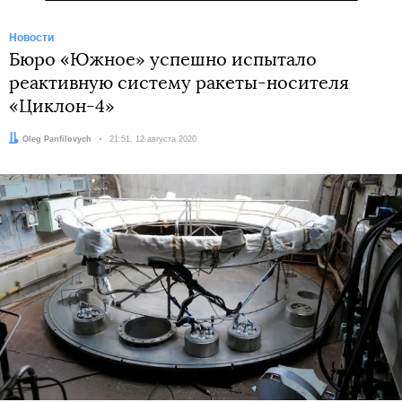
Новости
Бюро «Южное» успешно испытало
реактивную систему ракеты-носителя
«Циклон-4»
Автор:
Oleg Panfilovych
Дата:
21:51, 12 августа 2020