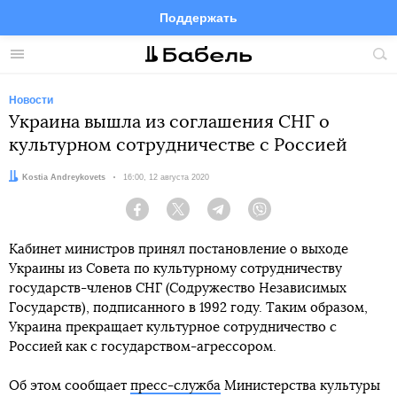
Поддержать
Facebook
Telegram
Twitter
Instagram
Меню
Пои
по
сай
Новости
Украина вышла из соглашения СНГ о
культурном сотрудничестве с Россией
Автор:
Kostia Andreykovets
Дата:
16:00, 12 августа 2020
Facebook
Twitter
Telegram
Viber
Кабинет министров принял постановление о выходе
Украины из Совета по культурному сотрудничеству
государств-членов СНГ (Содружество Независимых
Государств), подписанного в 1992 году. Таким образом,
Украина прекращает культурное сотрудничество с
Россией как с государством-агрессором.
Об этом сообщает
пресс-служба
Министерства культуры