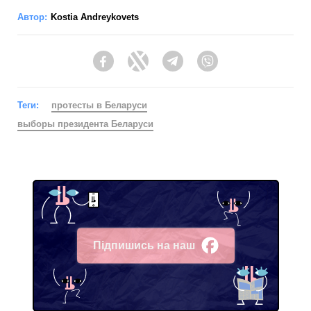
Автор:
Kostia Andreykovets
Facebook
Twitter
Telegram
Viber
Теги:
протесты в Беларуси
выборы президента Беларуси
Підпишись на наш
Facebook