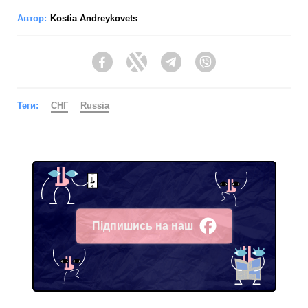
Автор:
Kostia Andreykovets
Facebook
Twitter
Telegram
Viber
Теги:
СНГ
Russia
Підпишись на наш
Facebook