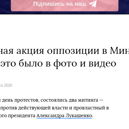
Підпишись на наш
Telegram
ая акция оппозиции в Мин
это было в фото и видео
та 2020
й день протестов, состоялись два митинга —
ротив действующей власти и провластный в
ого президента
Александра Лукашенко
.