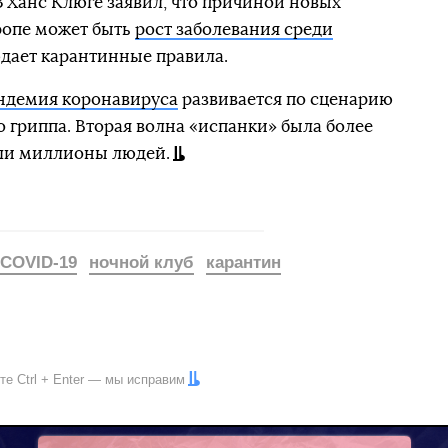
 Ханс Клюге заявил, что причиной новых
ропе может быть
рост заболевания среди
юдает карантинные правила.
ндемия коронавируса
развивается по сценарию
 гриппа. Вторая волна «испанки» была более
ли миллионы людей.
COVID-19
ночной клуб
карантин
ите
Ctrl
+
Enter
— мы исправим