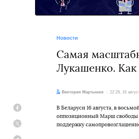
Новости
Самая масштабн
Лукашенко. Как 
Автор:
Виктория Мартынюк
Дата:
22:29, 16 авгус
В Беларуси 16 августа, в восьмо
Facebook
оппозиционный Марш свободы п
поддержку самопровозглашенн
Twitter