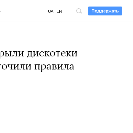
Поддержать
е
Поиск
UA
EN
по
сайту
крыли дискотеки
точили правила