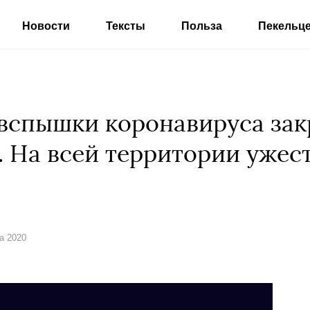
Новости
Тексты
Польза
Пекельц
 вспышки коронавируса за
. На всей территории ужес
та 2020