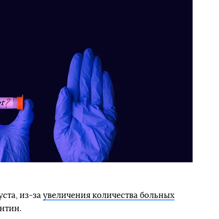
уста, из-за
увеличения количества больных
нтин.