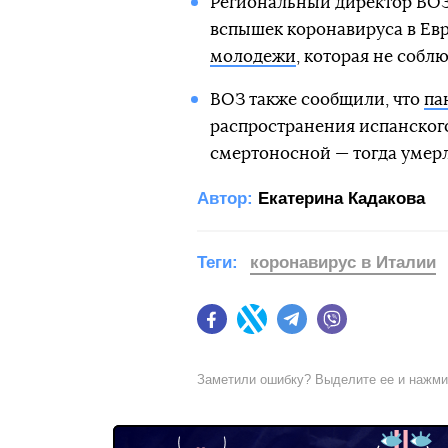
Региональный директор ВОЗ
вспышек коронавируса в Ев
молодежи
, которая не собл
ВОЗ также сообщили, что
па
распространения испанского
смертоносной — тогда умер
Автор:
Екатерина Кадакова
Теги:
коронавирус в Италии
Facebook
Twitter
Telegram
Viber
Заметили ошибку? Выделите ее и нажм