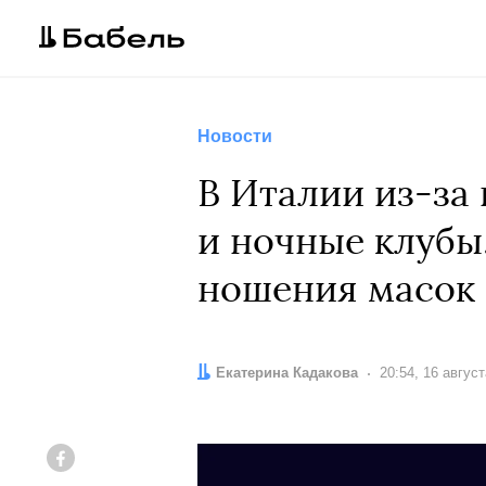
Новости
В Италии из-за
и ночные клубы
ношения масок
Автор:
Екатерина Кадакова
Дата:
20:54, 16 авгус
Facebook