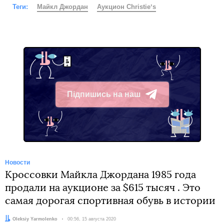
Теги:
Майкл Джордан
Аукцион Christieʼs
Підпишись на наш
Telegram
Новости
Кроссовки Майкла Джордана 1985 года
продали на аукционе за $615 тысяч . Это
самая дорогая спортивная обувь в истории
Автор:
Oleksiy Yarmolenko
Дата:
00:56, 15 августа 2020