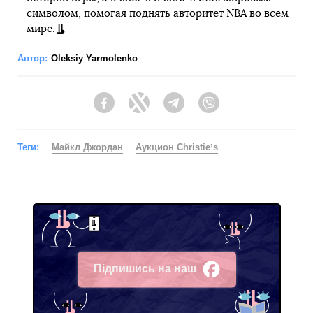
символом, помогая поднять авторитет NBA во всем
мире.
Автор:
Oleksiy Yarmolenko
Facebook
Twitter
Telegram
Viber
Теги:
Майкл Джордан
Аукцион Christieʼs
Підпишись на наш
Facebook