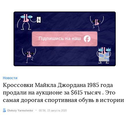
Підпишись на наш
Facebook
Новости
Кроссовки Майкла Джордана 1985 года
продали на аукционе за $615 тысяч . Это
самая дорогая спортивная обувь в истории
Автор:
Oleksiy Yarmolenko
Дата:
00:56, 15 августа 2020