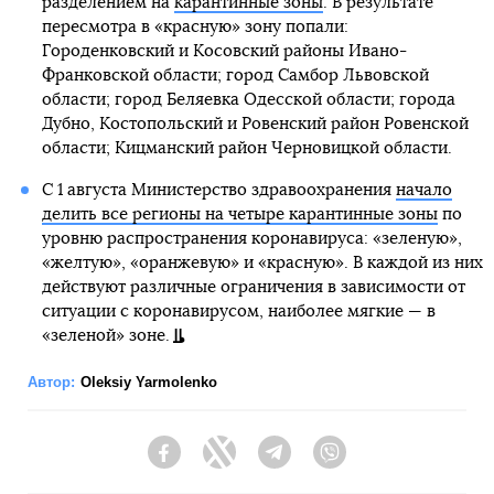
разделением на
карантинные зоны
. В результате
пересмотра в «красную» зону попали:
Городенковский и Косовский районы Ивано-
Франковской области; город Самбор Львовской
области; город Беляевка Одесской области; города
Дубно, Костопольский и Ровенский район Ровенской
области; Кицманский район Черновицкой области.
С 1 августа Министерство здравоохранения
начало
делить все регионы на четыре карантинные зоны
по
уровню распространения коронавируса: «зеленую»,
«желтую», «оранжевую» и «красную». В каждой из них
действуют различные ограничения в зависимости от
ситуации с коронавирусом, наиболее мягкие — в
«зеленой» зоне.
Автор:
Oleksiy Yarmolenko
Facebook
Twitter
Telegram
Viber