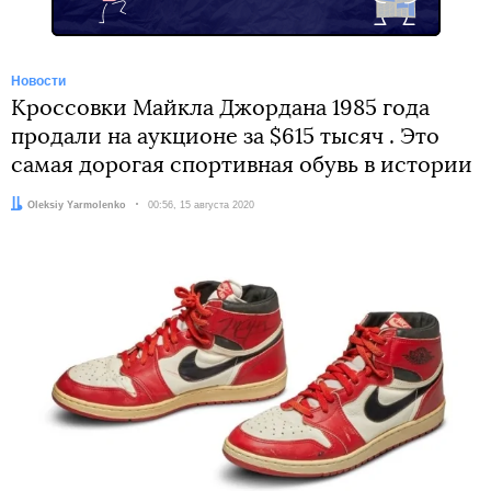
Новости
Кроссовки Майкла Джордана 1985 года
продали на аукционе за $615 тысяч . Это
самая дорогая спортивная обувь в истории
Автор:
Oleksiy Yarmolenko
Дата:
00:56, 15 августа 2020