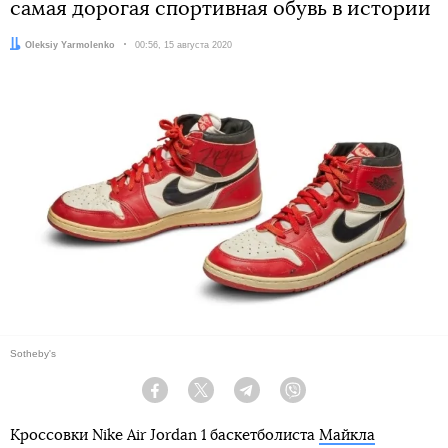
самая дорогая спортивная обувь в истории
Автор:
Oleksiy Yarmolenko
Дата:
00:56, 15 августа 2020
Sotheby's
Facebook
Twitter
Telegram
Viber
Кроссовки Nike Air Jordan 1 баскетболиста
Майкла