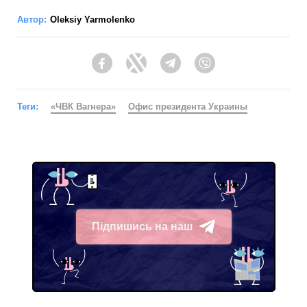
Автор:
Oleksiy Yarmolenko
Facebook
Twitter
Telegram
Viber
Теги:
«ЧВК Вагнера»
Офис президента Украины
Підпишись на наш
Telegram