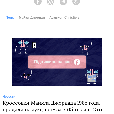
Facebook
Twitter
Telegram
Viber
Теги:
Майкл Джордан
Аукцион Christieʼs
Підпишись на наш
Facebook
Новости
Кроссовки Майкла Джордана 1985 года
продали на аукционе за $615 тысяч . Это