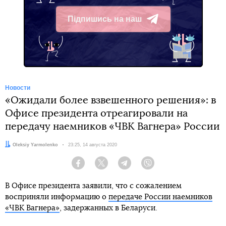
Підпишись на наш
Telegram
Новости
«Ожидали более взвешенного решения»: в
Офисе президента отреагировали на
передачу наемников «ЧВК Вагнера» России
Автор:
Oleksiy Yarmolenko
Дата:
23:25, 14 августа 2020
Facebook
Twitter
Telegram
Viber
В Офисе президента заявили, что с сожалением
восприняли информацию о
передаче России наемников
«ЧВК Вагнера»
, задержанных в Беларуси.