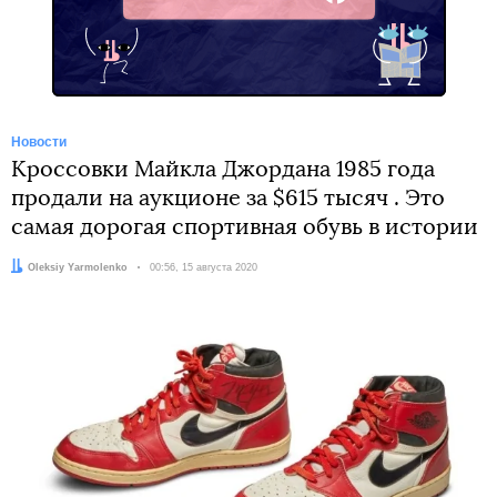
Facebook
Новости
Кроссовки Майкла Джордана 1985 года
продали на аукционе за $615 тысяч . Это
самая дорогая спортивная обувь в истории
Автор:
Oleksiy Yarmolenko
Дата:
00:56, 15 августа 2020