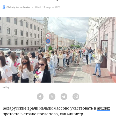
Автор:
Oleksiy Yarmolenko
Дата:
20:45, 14 августа 2020
tut.by
Facebook
Twitter
Telegram
Viber
Беларусские врачи начали массово участвовать в
акциях
протеста в стране
после того, как министр