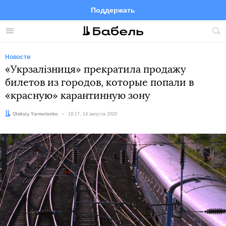
Поддержать
Facebook
Telegram
Twitter
Instagram
Меню
Пои
по
сай
Новости
«Укрзалізниця» прекратила продажу
билетов из городов, которые попали в
«красную» карантинную зону
Автор:
Oleksiy Yarmolenko
Дата:
18:17, 14 августа 2020