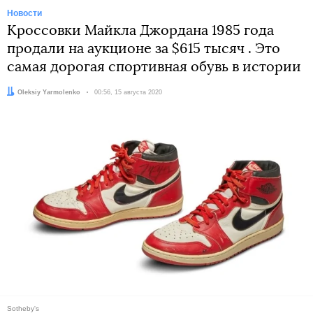
Новости
Кроссовки Майкла Джордана 1985 года
продали на аукционе за $615 тысяч . Это
самая дорогая спортивная обувь в истории
Автор:
Oleksiy Yarmolenko
Дата:
00:56, 15 августа 2020
Sotheby's