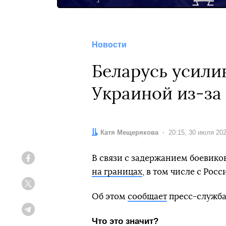
Новости
Беларусь усилив
Украиной из-за
Автор:
Катя Мещерякова
Дата:
20:15, 30 июля 20
В связи с задержанием боевико
Facebook
на границах
, в том числе с Рос
Twitter
Об этом
сообщает
пресс-служба
Telegram
Что это значит?