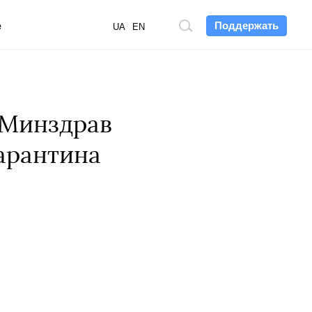
Поддержать
е
Поиск
UA
EN
по
сайту
: Минздрав
арантина