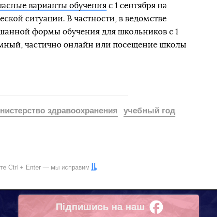
пасные варианты обучения
с 1 сентября на
ской ситуации. В частности, в ведомстве
шанной формы обучения для школьников с 1
омный, частично онлайн или посещение школы
нистерство здравоохранения
учебный год
ите
Ctrl
+
Enter
— мы исправим
Підпишись на наш
Facebook