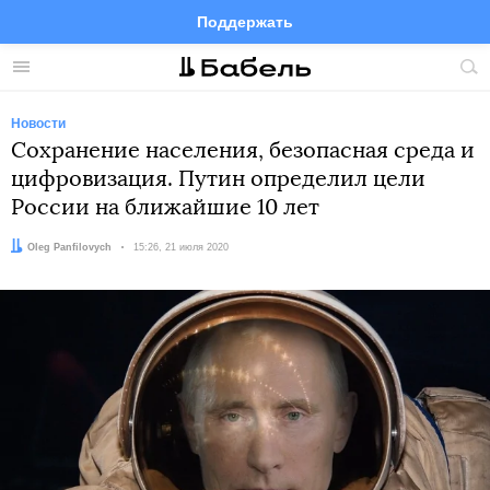
Поддержать
Facebook
Telegram
Twitter
Instagram
Меню
Пои
по
сай
Новости
Сохранение населения, безопасная среда и
цифровизация. Путин определил цели
России на ближайшие 10 лет
Автор:
Oleg Panfilovych
Дата:
15:26, 21 июля 2020