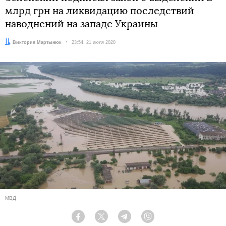
млрд грн на ликвидацию последствий
наводнений на западе Украины
Автор:
Виктория Мартынюк
Дата:
23:54, 21 июля 2020
МВД
Facebook
Twitter
Telegram
Viber