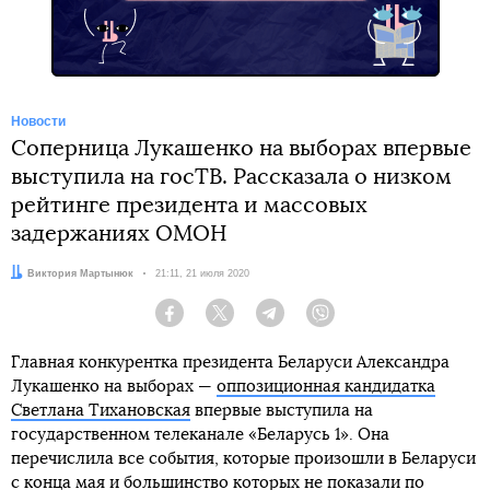
Новости
Соперница Лукашенко на выборах впервые
выступила на госТВ. Рассказала о низком
рейтинге президента и массовых
задержаниях ОМОН
Автор:
Виктория Мартынюк
Дата:
21:11, 21 июля 2020
Facebook
Twitter
Telegram
Viber
Главная конкурентка президента Беларуси Александра
Лукашенко на выборах —
оппозиционная кандидатка
Светлана Тихановская
впервые выступила на
государственном телеканале «Беларусь 1». Она
перечислила все события, которые произошли в Беларуси
с конца мая и большинство которых не показали по