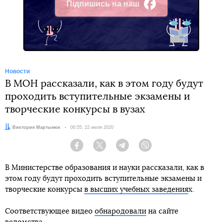
Підпишись на наш
Facebook
Новости
В МОН рассказали, как в этом году будут
проходить вступительные экзамены и
творческие конкурсы в вузах
Автор:
Виктория Мартынюк
Дата:
00:55, 22 июля 2020
Facebook
Twitter
Telegram
Viber
В Министерстве образования и науки рассказали, как в
этом году будут проходить вступительные экзамены и
творческие конкурсы
в высших учебных заведения
х.
Соответствующее видео
обнародовали
на сайте