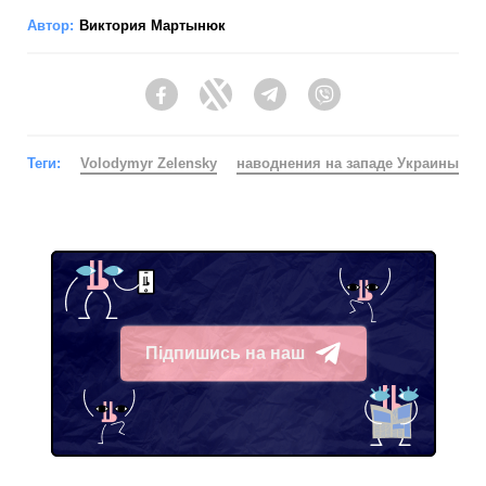
Автор:
Виктория Мартынюк
Facebook
Twitter
Telegram
Viber
Теги:
Volodymyr Zelensky
наводнения на западе Украины
Підпишись на наш
Telegram