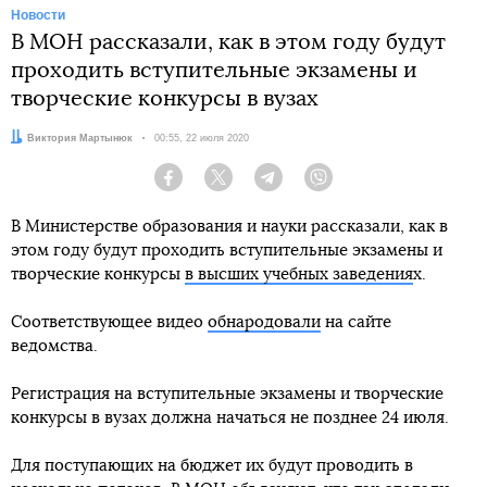
Новости
В МОН рассказали, как в этом году будут
проходить вступительные экзамены и
творческие конкурсы в вузах
Автор:
Виктория Мартынюк
Дата:
00:55, 22 июля 2020
Facebook
Twitter
Telegram
Viber
В Министерстве образования и науки рассказали, как в
этом году будут проходить вступительные экзамены и
творческие конкурсы
в высших учебных заведения
х.
Соответствующее видео
обнародовали
на сайте
ведомства.
Регистрация на вступительные экзамены и творческие
конкурсы в вузах должна начаться не позднее 24 июля.
Для поступающих на бюджет их будут проводить в