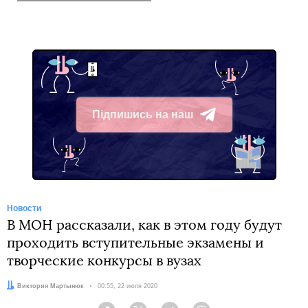
Підпишись на наш
Telegram
Новости
В МОН рассказали, как в этом году будут
проходить вступительные экзамены и
творческие конкурсы в вузах
Автор:
Виктория Мартынюк
Дата:
00:55, 22 июля 2020