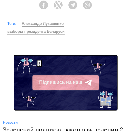
Facebook
Twitter
Telegram
Viber
Теги:
Александр Лукашенко
выборы президента Беларуси
Підпишись на наш
Telegram
Новости
Зеленский подписал закон о выделении 2