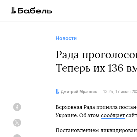
Новости
Рада проголосо
Теперь их 136 в
Автор:
Дмитрий Мрачник
Дата:
13:25, 17 июля 20
Верховная Рада приняла поста
Facebook
Украине. Об этом
сообщает
сайт
Twitter
Постановлением ликвидированы 