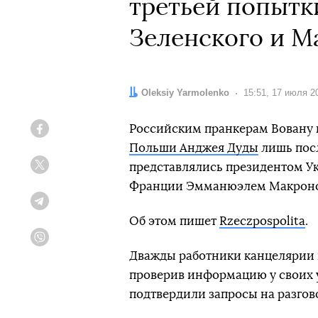
третьей попытк
Зеленского и М
Автор:
Oleksiy Yarmolenko
Дата:
15:51, 17 июля 2
Российским пранкерам Вовану и
Facebook
Польши Анджея Дуды
лишь посл
представлялись президентом 
Twitter
Франции Эмманюэлем Макрон
Telegram
Об этом пишет
Rzeczpospolita
.
Viber
Дважды работники канцелярии 
проверив информацию у своих у
подтвердили запросы на разгов