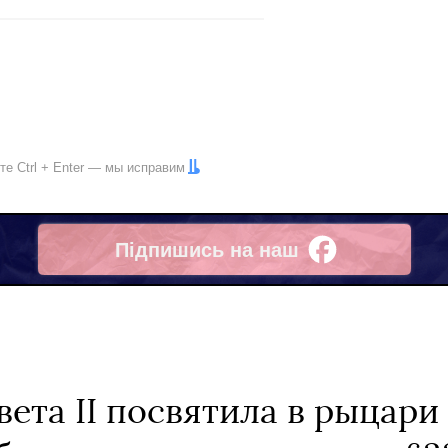
ите
Ctrl
+
Enter
— мы исправим
Підпишись на наш
Facebook
ета II посвятила в рыцари