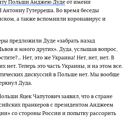
нту Польши Анджею Дуде
от имени
 Антониу Гутерреша. Во время беседы
нском, а также вспомнили коронавирус и
еры предложили Дуде «забрать назад
 Львов и много других». Дуда, услышав вопрос,
тите?... Нет, это же Украина! Нет, нет, нет. В
х нет. Теперь это часть Украины, и на этом все.
литических дискуссий в Польше нет. Мы вообще
еркнул Дуда.
льши Яцек Чапутович заявил, что в стране
сийских пранкеров с президентом Анджеем
ии» со стороны России и попытку рассорить