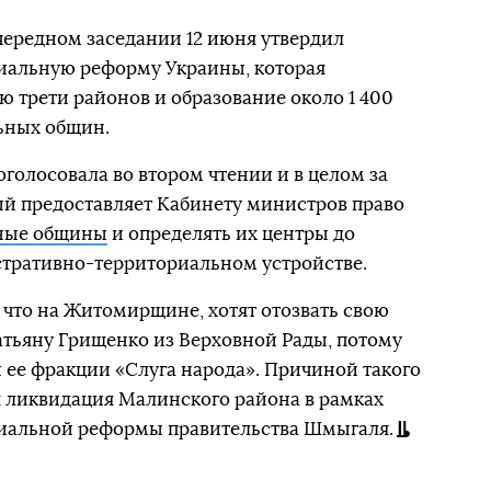
чередном заседании 12 июня утвердил
иальную реформу Украины, которая
 трети районов и образование около 1 400
ьных общин.
оголосовала во втором чтении и в целом за
ый предоставляет Кабинету министров право
ные общины
и определять их центры до
стративно-территориальном устройстве.
, что на Житомирщине, хотят отозвать свою
тьяну Грищенко из Верховной Рады, потому
й ее фракции «Слуга народа». Причиной такого
я ликвидация Малинского района в рамках
иальной реформы правительства Шмыгаля.