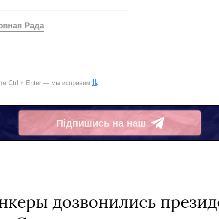
овная Рада
ите
Ctrl
+
Enter
— мы исправим
Підпишись на наш
Telegram
нкеры дозвонились презид