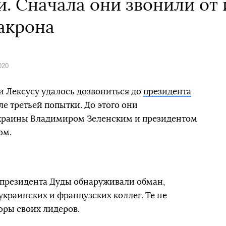
и. Сначала они звонили от
акрона
020
 Лексусу удалось дозвониться до
президента
е третьей попытки. До этого они
Украины Владимиром Зеленским и президентом
ом.
президента Дуды обнаруживали обман,
краинских и французских коллег. Те не
оры своих лидеров.