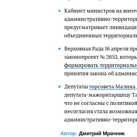
Кабинет министров на внео
административно-территор
предусматривает ликвидацию
объединенных территориал
Верховная Рада 16 апреля пр
законопроект № 2653, котор
формировать территориаль
принятия закона об админи
Депутаты
горсовета Малина
депутата-мажоритарщицу Та
что не согласны с политико
несогласия стала возможна
административно-территор
Автор:
Дмитрий Мрачник