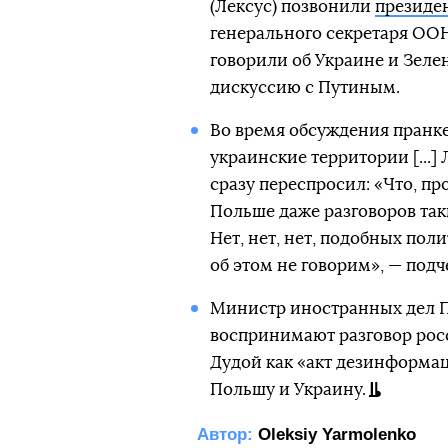
(Лексус) позвонили
президе
генерального секретаря ООН
говорили об Украине и Зеле
дискуссию с Путиным.
Во время обсуждения пранк
украинские территории [...]
сразу переспросил: «Что, прос
Польше даже разговоров таки
Нет, нет, нет, подобных по
об этом не говорим», — подч
Министр иностранных дел По
воспринимают разговор рос
Дудой как «акт дезинформац
Польшу и Украину.
Автор:
Oleksiy Yarmolenko