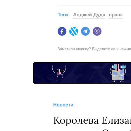
Теги:
Анджей Дуда
пранк
Facebook
Twitter
Telegram
Viber
Заметили ошибку? Выделите ее и нажм
Новости
Королева Елизав