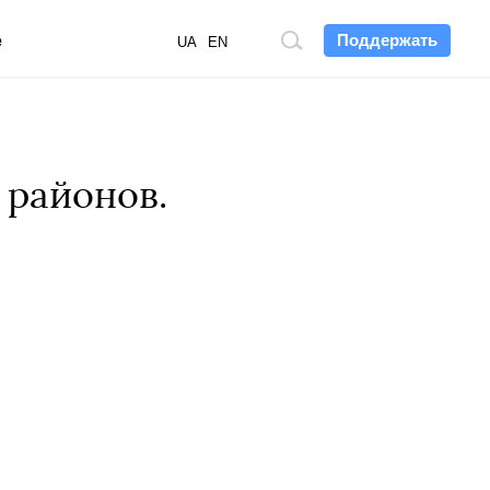
Поддержать
е
Поиск
UA
EN
по
сайту
 районов.